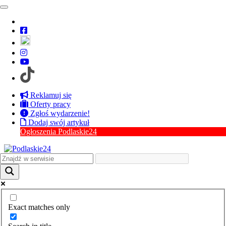
Przejdź do treści
Reklamuj się
Oferty pracy
Zgłoś wydarzenie!
Dodaj swój artykuł
Ogłoszenia Podlaskie24
Kategorie
Agrowieści
Biznes
Ciekawostki z innych regionów
Edukacja
Kultura
Odkryj Podlaskie
Exact matches only
Polityka
Region
Remonty