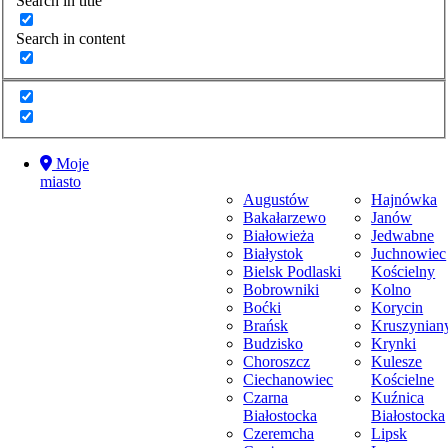
Search in title
Sport
Strażacy
Search in content
Styl życia
TV
Wybory
Wydarzenia
Wypadki
Zdrowie
Moje
Moje miasto
miasto
Augustów
Hajnówka
Bakałarzewo
Janów
Moje miasto
Białowieża
Jedwabne
Białystok
Juchnowiec
Bielsk Podlaski
Kościelny
Bobrowniki
Kolno
Boćki
Korycin
Brańsk
Kruszynian
Budzisko
Krynki
Choroszcz
Kulesze
Ciechanowiec
Kościelne
Czarna
Kuźnica
Białostocka
Białostocka
Czeremcha
Lipsk