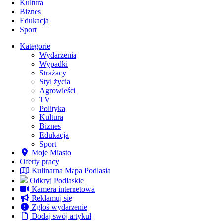
Kultura
Biznes
Edukacja
Sport
Kategorie
Wydarzenia
Wypadki
Strażacy
Styl życia
Agrowieści
TV
Polityka
Archiwa
Kultura
Biznes
Edukacja
Archiwa
Sport
Moje Miasto
Oferty pracy
Kulinarna Mapa Podlasia
Odkryj Podlaskie
Kamera internetowa
Reklamuj się
Zgłoś wydarzenie
Dodaj swój artykuł