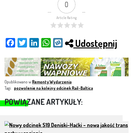
0
Article Rating
Udostępnij
Fac
Twit
Link
Wh
Wy
ebo
ter
edI
ats
kop
ok
n
App
Opublikowano w
Remonty
,
Wydarzenia
Tagi:
pozwolenie na kolejny odcinek Rail-Baltica
POWIĄZANE ARTYKUŁY: