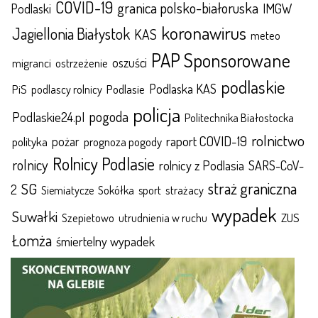
COVID-19
granica polsko-białoruska
IMGW
Podlaski
koronawirus
Jagiellonia Białystok
KAS
meteo
PAP Sponsorowane
oszuści
migranci
ostrzeżenie
podlaskie
Podlaska KAS
Podlasie
PiS
podlascy rolnicy
policja
pogoda
Podlaskie24.pl
Politechnika Białostocka
rolnictwo
raport COVID-19
polityka
pożar
prognoza pogody
Rolnicy Podlasie
rolnicy
rolnicy z Podlasia
SARS-CoV-
straż graniczna
SG
2
Sokółka
sport
strażacy
Siemiatycze
wypadek
Suwałki
ZUS
Szepietowo
utrudnienia w ruchu
Łomża
śmiertelny wypadek