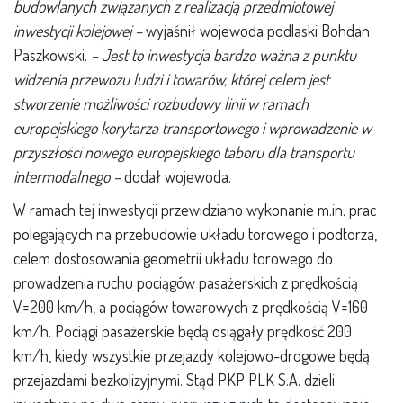
budowlanych związanych z realizacją przedmiotowej
inwestycji kolejowej –
wyjaśnił wojewoda podlaski Bohdan
Paszkowski.
– Jest to inwestycja bardzo ważna z punktu
widzenia przewozu ludzi i towarów, której celem jest
stworzenie możliwości rozbudowy linii w ramach
europejskiego korytarza transportowego i wprowadzenie w
przyszłości nowego europejskiego taboru dla transportu
intermodalnego –
dodał wojewoda.
W ramach tej inwestycji przewidziano wykonanie m.in. prac
polegających na przebudowie układu torowego i podtorza,
celem dostosowania geometrii układu torowego do
prowadzenia ruchu pociągów pasażerskich z prędkością
V=200 km/h, a pociągów towarowych z prędkością V=160
km/h. Pociągi pasażerskie będą osiągały prędkość 200
km/h, kiedy wszystkie przejazdy kolejowo-drogowe będą
przejazdami bezkolizyjnymi. Stąd PKP PLK S.A. dzieli