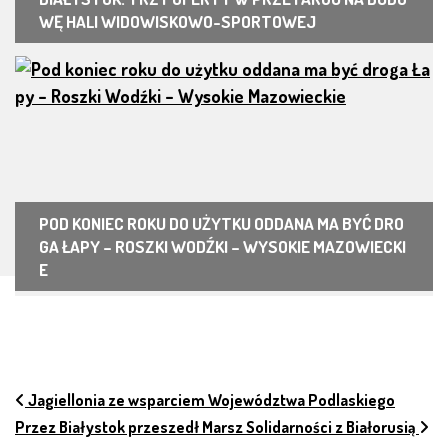
WĘ HALI WIDOWISKOWO-SPORTOWEJ
POD KONIEC ROKU DO UŻYTKU ODDANA MA BYĆ DRO
GA ŁAPY – ROSZKI WODŹKI – WYSOKIE MAZOWIECKI
E
NAWIGACJA PO ARTYKUŁACH
Jagiellonia ze wsparciem Województwa Podlaskiego
Przez Białystok przeszedł Marsz Solidarności z Białorusią