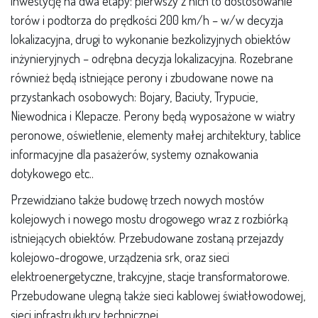
inwestycję na dwa etapy: pierwszy z nich to dostosowanie
torów i podtorza do prędkości 200 km/h – w/w decyzja
lokalizacyjna, drugi to wykonanie bezkolizyjnych obiektów
inżynieryjnych – odrębna decyzja lokalizacyjna. Rozebrane
również będą istniejące perony i zbudowane nowe na
przystankach osobowych: Bojary, Baciuty, Trypucie,
Niewodnica i Klepacze. Perony będą wyposażone w wiatry
peronowe, oświetlenie, elementy małej architektury, tablice
informacyjne dla pasażerów, systemy oznakowania
dotykowego etc..
Przewidziano także budowę trzech nowych mostów
kolejowych i nowego mostu drogowego wraz z rozbiórką
istniejących obiektów. Przebudowane zostaną przejazdy
kolejowo-drogowe, urządzenia srk, oraz sieci
elektroenergetyczne, trakcyjne, stacje transformatorowe.
Przebudowane ulegną także sieci kablowej światłowodowej,
sieci infrastruktury technicznej.