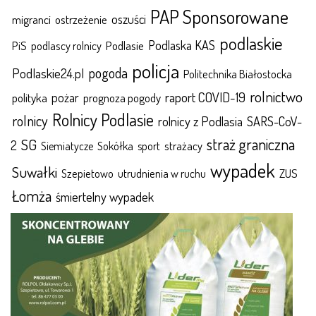
PAP Sponsorowane
oszuści
migranci
ostrzeżenie
podlaskie
Podlaska KAS
Podlasie
PiS
podlascy rolnicy
policja
pogoda
Podlaskie24.pl
Politechnika Białostocka
rolnictwo
raport COVID-19
polityka
pożar
prognoza pogody
Rolnicy Podlasie
rolnicy
rolnicy z Podlasia
SARS-CoV-
straż graniczna
SG
2
Sokółka
sport
strażacy
Siemiatycze
wypadek
Suwałki
ZUS
Szepietowo
utrudnienia w ruchu
Łomża
śmiertelny wypadek