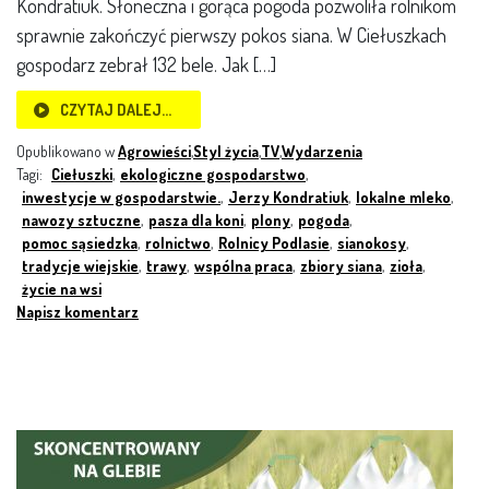
Kondratiuk. Słoneczna i gorąca pogoda pozwoliła rolnikom
sprawnie zakończyć pierwszy pokos siana. W Ciełuszkach
gospodarz zebrał 132 bele. Jak […]
CZYTAJ DALEJ…
Opublikowano w
Agrowieści
,
Styl życia
,
TV
,
Wydarzenia
Tagi:
Ciełuszki
,
ekologiczne gospodarstwo
,
inwestycje w gospodarstwie.
,
Jerzy Kondratiuk
,
lokalne mleko
,
nawozy sztuczne
,
pasza dla koni
,
plony
,
pogoda
,
pomoc sąsiedzka
,
rolnictwo
,
Rolnicy Podlasie
,
sianokosy
,
tradycje wiejskie
,
trawy
,
wspólna praca
,
zbiory siana
,
zioła
,
życie na wsi
Napisz komentarz