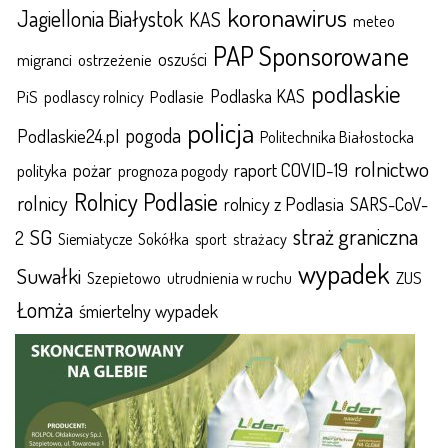
koronawirus
Jagiellonia Białystok
KAS
meteo
PAP Sponsorowane
oszuści
migranci
ostrzeżenie
podlaskie
Podlaska KAS
Podlasie
PiS
podlascy rolnicy
policja
pogoda
Podlaskie24.pl
Politechnika Białostocka
rolnictwo
raport COVID-19
polityka
pożar
prognoza pogody
Rolnicy Podlasie
rolnicy
rolnicy z Podlasia
SARS-CoV-
straż graniczna
SG
2
Sokółka
sport
strażacy
Siemiatycze
wypadek
Suwałki
ZUS
Szepietowo
utrudnienia w ruchu
Łomża
śmiertelny wypadek