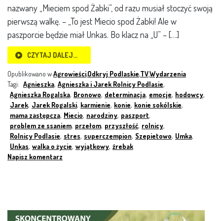
nazwany „Mieciem spod Żabki”, od razu musiał stoczyć swoją
pierwszą walkę. – „To jest Miecio spod Żabki! Ale w
paszporcie będzie miał Unkas. Bo klacz na „U” – […]
CZYTAJ DALEJ…
Opublikowano w
Agrowieści
,
Odkryj Podlaskie
,
TV
,
Wydarzenia
Tagi:
Agnieszka
,
Agnieszka i Jarek Rolnicy Podlasie
,
Agnieszka Rogalska
,
Bronowo
,
determinacja
,
emocje
,
hodowcy
,
Jarek
,
Jarek Rogalski
,
karmienie
,
konie
,
konie sokólskie
,
mama zastępcza
,
Miecio
,
narodziny
,
paszport
,
problem ze ssaniem
,
przełom
,
przyszłość
,
rolnicy
,
Rolnicy Podlasie
,
stres
,
superczempion
,
Szepietowo
,
Umka
,
Unkas
,
walka o życie
,
wyjątkowy
,
źrebak
Napisz komentarz