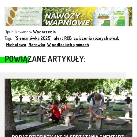
ebo
ter
edI
ats
kop
ok
n
App
Opublikowano w
Wydarzenia
Tagi:
"Siemanówka 2025"
,
alert RCB
,
ćwiczenia różnych służb
,
Michałowo
,
Narewka
,
W podlaskich gminach
POWIĄZANE ARTYKUŁY:
PO RAZ DZIESIĄTY AKCJA SPRZĄTANIA CMENTARZ