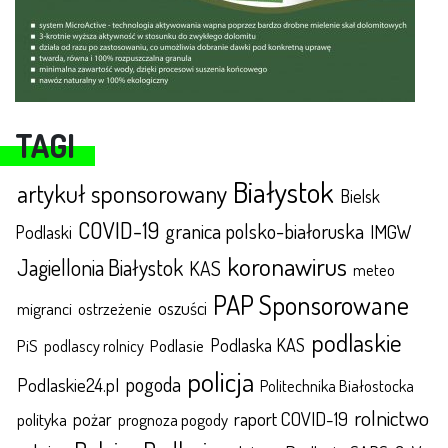
TAGI
Białystok
artykuł sponsorowany
Bielsk
COVID-19
granica polsko-białoruska
IMGW
Podlaski
koronawirus
Jagiellonia Białystok
KAS
meteo
PAP Sponsorowane
oszuści
migranci
ostrzeżenie
podlaskie
Podlaska KAS
Podlasie
PiS
podlascy rolnicy
policja
pogoda
Podlaskie24.pl
Politechnika Białostocka
rolnictwo
raport COVID-19
polityka
pożar
prognoza pogody