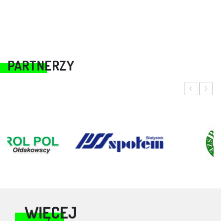
PARTNERZY
‹
›
WIĘCEJ