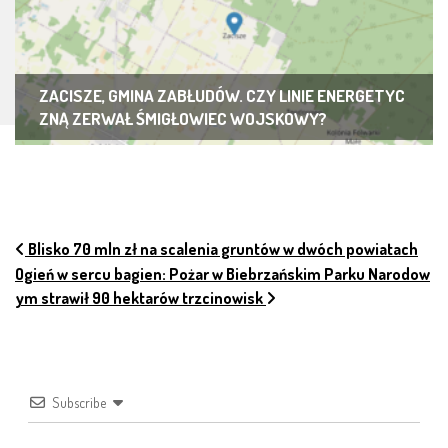
ZACISZE, GMINA ZABŁUDÓW. CZY LINIE ENERGETYC
ZNĄ ZERWAŁ ŚMIGŁOWIEC WOJSKOWY?
NAWIGACJA PO ARTYKUŁACH
Blisko 70 mln zł na scalenia gruntów w dwóch powiatach
Ogień w sercu bagien: Pożar w Biebrzańskim Parku Narodow
ym strawił 90 hektarów trzcinowisk
Subscribe