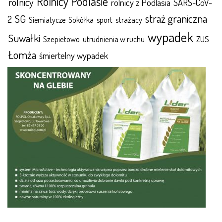
Rolnicy Podlasie
rolnicy
rolnicy z Podlasia
SARS-CoV-
straż graniczna
SG
2
Sokółka
sport
strażacy
Siemiatycze
wypadek
Suwałki
ZUS
Szepietowo
utrudnienia w ruchu
Łomża
śmiertelny wypadek