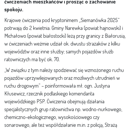
ćwiczeniach mieszkańców i prosząc o zachowanie
spokoju.
Krajowe ćwiczenia pod kryptonimem „Siemanówka 2025”
potrwają do 2 kwietnia. Gminy Narewka (powiat hajnowski) i
Michałowo (powiat białostocki) leżą przy granicy z Białorusią,
w ćwiczeniach weźmie udział ok. dwustu strażaków z kilku
województw oraz inne służby; samych pojazdów służb
ratowniczych ma być ok. 70.
„W związku z tym należy spodziewać się wzmożonego ruchu
pojazdów uprzywilejowanych oraz możliwych utrudnień w
ruchu drogowym” – poinformowała mł. ogn. Justyna
Kłusewicz, rzecznik podlaskiego komendanta
wojewódzkiego PSP. Ćwiczenia obejmują działania
specjalistycznych grup ratownictwa np. wodno-nurkowego,
chemiczno-ekologicznego, wysokościowego czy
sonarowego, ale też współdziałanie m.in. z policją, Strażą