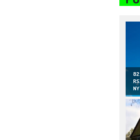
82
RS
NY