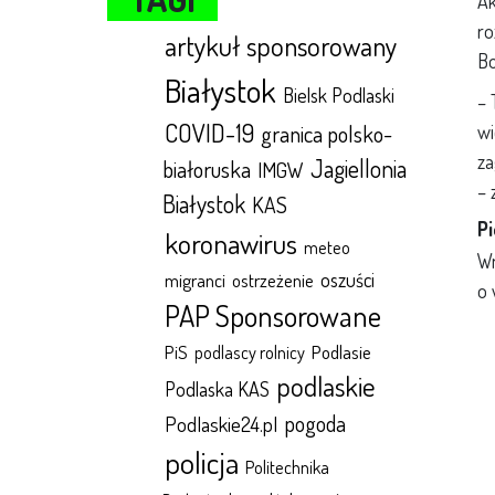
Ak
ro
artykuł sponsorowany
Bo
Białystok
Bielsk Podlaski
– 
COVID-19
granica polsko-
wi
za
Jagiellonia
białoruska
IMGW
– 
Białystok
KAS
Pi
koronawirus
meteo
Wn
oszuści
migranci
ostrzeżenie
o 
PAP Sponsorowane
Podlasie
PiS
podlascy rolnicy
podlaskie
Podlaska KAS
pogoda
Podlaskie24.pl
policja
Politechnika