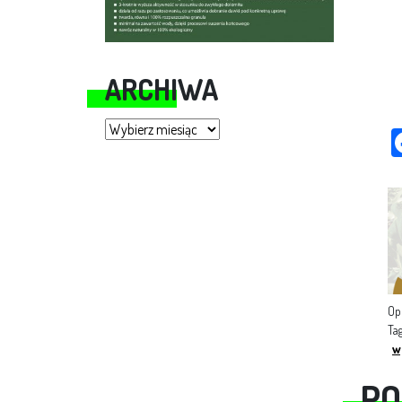
ARCHIWA
Archiwa
Op
Ta
w
PO