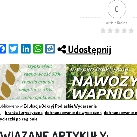
0
Article Rating
Udostępnij
Fac
Twit
Link
Wh
Wy
ebo
ter
edI
ats
kop
ok
n
App
ublikowano w
Edukacja
,
Odkryj Podlaskie
,
Wydarzenia
gi:
branża turystyczna
,
dofinansowanie do wycieczek
,
dofinansowanie 
ycieczki po regionie
WIĄZANE ARTYKUŁY: