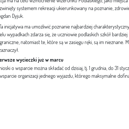
cja ma na celu wzmocnienie wizerunku Podlaskiego, jako miejsca 
zwinięty systemem rekreacji ukierunkowany na poznanie, zdrowi
gdan Dyjuk.
Ta inicjatywa ma umożliwić poznanie najbardziej charakterystyczn
elu wypadkach zdarza się, że uczniowie podlaskich szkół bardziej
graniczne, natomiast te, które są w zasięgu ręki, są im nieznane. 
zaznaczył.
erwsze wycieczki już w marcu
ioski o wsparcie można składać od dzisiaj, tj. 1 grudnia, do 31 st
wsparcie organizacji jednego wyjazdu, którego maksymalne dofinan