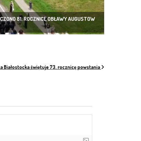
ZCZONO 81. ROCZNICĘ OBŁAWY AUGUSTOW
H
a Białostocka świętuje 73. rocznicę powstania