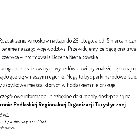
Rozpatrzenie wniosków nastąpi do 29 lutego, a od 15 marca możn
 terenie naszego województwa. Przewidujemy, że będą ona trwały
 czerwca – informowała Bożena Nienałtowska.
programie realizowanych wyjazdów powinny znaleźć się co najmni
ajdujące się w naszym regionie. Mogą to być parki narodowe, ście
y zabytkowe miejsca, których w Podlaskiem nie brakuje.
czegółowe informacje i niezbędne dokumenty dostępne są na
ronie Podlaskiej Regionalnej Organizacji Turystycznej
.
. M.L.
. zdjęcie ilustracyjne / iStock
dlaskie.eu