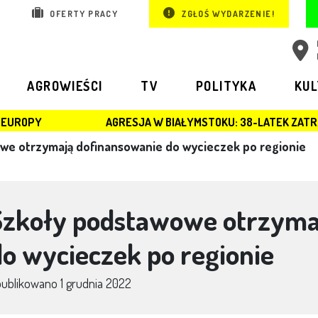
OFERTY PRACY
ZGŁOŚ WYDARZENIE!
AGROWIEŚCI
TV
POLITYKA
KU
AGRESJA W BIAŁYMSTOKU: 38-LATEK ZATRZYMANY PO BRUTAL
we otrzymają dofinansowanie do wycieczek po regionie
Szkoły podstawowe otrzyma
do wycieczek po regionie
publikowano
1 grudnia 2022