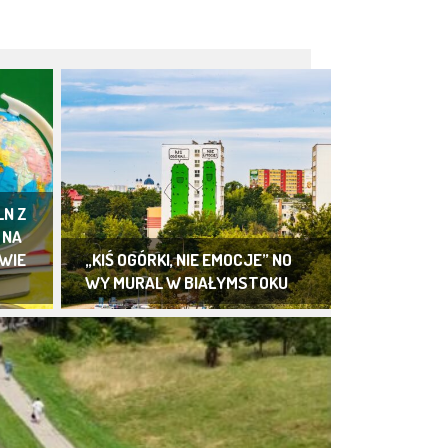
LN Z
 NA
WIE
„KIŚ OGÓRKI, NIE EMOCJE” NO
WY MURAL W BIAŁYMSTOKU