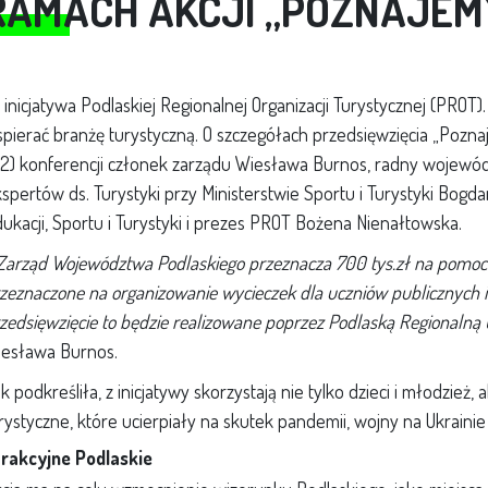
RAMACH AKCJI „POZNAJEM
 inicjatywa Podlaskiej Regionalnej Organizacji Turystycznej (PROT
pierać branżę turystyczną. O szczegółach przedsięwzięcia „Pozn
.12) konferencji członek zarządu Wiesława Burnos, radny wojewó
spertów ds. Turystyki przy Ministerstwie Sportu i Turystyki Bogd
ukacji, Sportu i Turystyki i prezes PROT Bożena Nienałtowska.
Zarząd Województwa Podlaskiego przeznacza 700 tys.zł na pomoc l
zeznaczone na organizowanie wycieczek dla uczniów publicznych 
zedsięwzięcie to będzie realizowane poprzez Podlaską Regionalną
esława Burnos.
k podkreśliła, z inicjatywy skorzystają nie tylko dzieci i młodzież,
rystyczne, które ucierpiały na skutek pandemii, wojny na Ukrainie 
rakcyjne Podlaskie