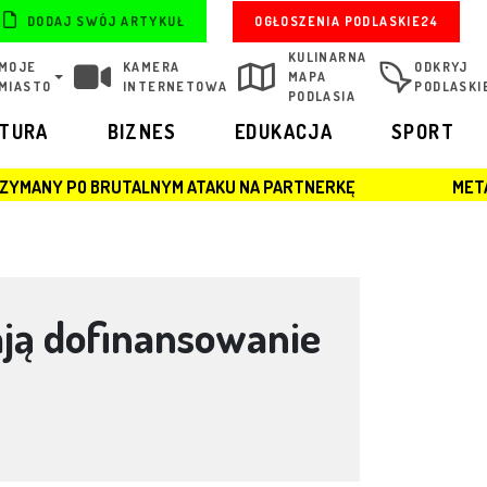
OGŁOSZENIA PODLASKIE24
DODAJ SWÓJ ARTYKUŁ
KULINARNA
MOJE
KAMERA
ODKRYJ
MAPA
MIASTO
INTERNETOWA
PODLASKI
PODLASIA
LTURA
BIZNES
EDUKACJA
SPORT
NYM ATAKU NA PARTNERKĘ
METAMORFOZA KOMINOWE
ją dofinansowanie