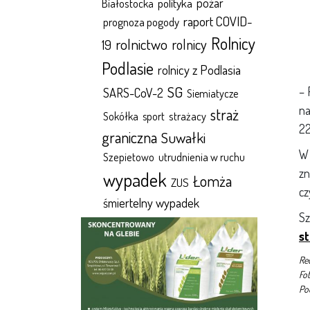
polityka
pożar
Białostocka
raport COVID-
prognoza pogody
Rolnicy
rolnictwo
rolnicy
19
Podlasie
rolnicy z Podlasia
SG
– 
SARS-CoV-2
Siemiatycze
na
straż
Sokółka
sport
strażacy
22
graniczna
Suwałki
W 
Szepietowo
utrudnienia w ruchu
zn
wypadek
Łomża
ZUS
cz
śmiertelny wypadek
Sz
st
Red
Fot
Po