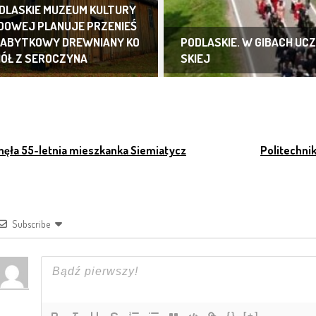
DLASKIE MUZEUM KULTURY
DOWEJ PLANUJE PRZENIEŚ
ZABYTKOWY DREWNIANY KO
PODLASKIE. W GIBACH UC
IÓŁ Z SEROCZYNA
SKIEJ
AWIGACJA PO ARTYKUŁAC
nęła 55-letnia mieszkanka Siemiatycz
Politechnik
Subscribe
{}
[+]