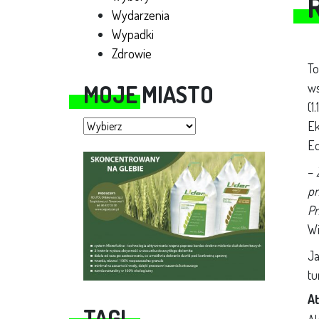
Wydarzenia
Wypadki
Zdrowie
To
MOJE MIASTO
ws
(1
Moje miasto
Ek
Ed
–
pr
Pr
Wi
Ja
tu
At
TAGI