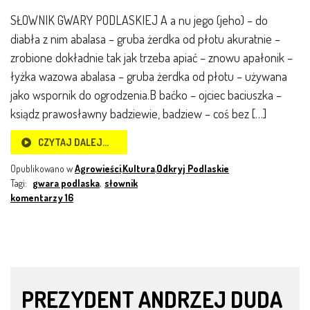
SŁOWNIK GWARY PODLASKIEJ A a nu jego (jeho) – do
diabła z nim abalasa – gruba żerdka od płotu akuratnie –
zrobione dokładnie tak jak trzeba apiać – znowu apałonik –
łyżka wazowa abalasa – gruba żerdka od płotu – używana
jako wspornik do ogrodzenia.B baćko – ojciec baciuszka –
ksiądz prawosławny badziewie, badziew – coś bez […]
CZYTAJ DALEJ…
Opublikowano w
Agrowieści
,
Kultura
,
Odkryj Podlaskie
Tagi:
gwara podlaska
,
słownik
komentarzy 16
PREZYDENT ANDRZEJ DUDA