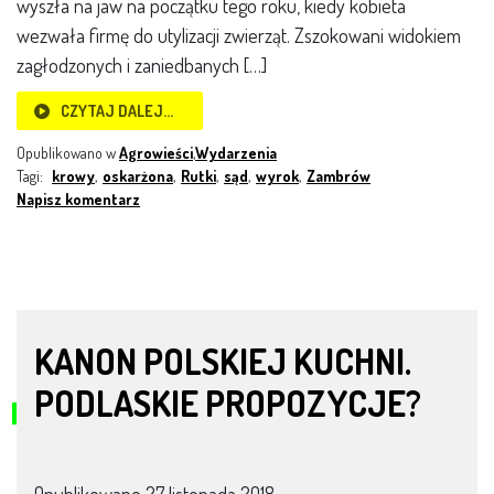
wyszła na jaw na początku tego roku, kiedy kobieta
wezwała firmę do utylizacji zwierząt. Zszokowani widokiem
zagłodzonych i zaniedbanych […]
CZYTAJ DALEJ…
Opublikowano w
Agrowieści
,
Wydarzenia
Tagi:
krowy
,
oskarżona
,
Rutki
,
sąd
,
wyrok
,
Zambrów
Napisz komentarz
KANON POLSKIEJ KUCHNI.
PODLASKIE PROPOZYCJE?