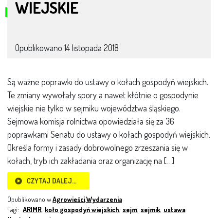
WIEJSKIE
Opublikowano
14 listopada 2018
Są ważne poprawki do ustawy o kołach gospodyń wiejskich.
Te zmiany wywołały spory a nawet kłótnie o gospodynie
wiejskie nie tylko w sejmiku województwa śląskiego.
Sejmowa komisja rolnictwa opowiedziała się za 36
poprawkami Senatu do ustawy o kołach gospodyń wiejskich.
Określa formy i zasady dobrowolnego zrzeszania się w
kołach, tryb ich zakładania oraz organizację na […]
CZYTAJ DALEJ…
Opublikowano w
Agrowieści
,
Wydarzenia
Tagi:
ARIMR
,
koło gospodyń wiejskich
,
sejm
,
sejmik
,
ustawa