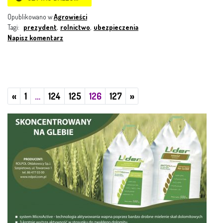
Opublikowano w
Agrowieści
Tagi:
prezydent
,
rolnictwo
,
ubezpieczenia
Napisz komentarz
Poprzednie
Następne
«
1
…
124
125
126
127
»