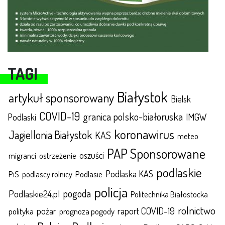
TAGI
Białystok
artykuł sponsorowany
Bielsk
COVID-19
granica polsko-białoruska
IMGW
Podlaski
koronawirus
Jagiellonia Białystok
KAS
meteo
PAP Sponsorowane
oszuści
migranci
ostrzeżenie
podlaskie
Podlaska KAS
Podlasie
PiS
podlascy rolnicy
policja
pogoda
Podlaskie24.pl
Politechnika Białostocka
rolnictwo
raport COVID-19
polityka
pożar
prognoza pogody