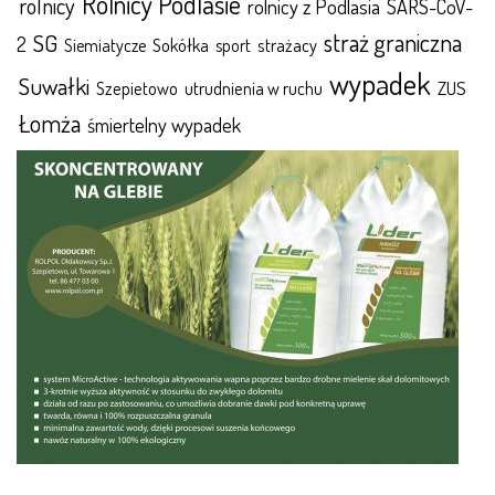
Rolnicy Podlasie
rolnicy
rolnicy z Podlasia
SARS-CoV-
straż graniczna
SG
2
Sokółka
sport
strażacy
Siemiatycze
wypadek
Suwałki
ZUS
Szepietowo
utrudnienia w ruchu
Łomża
śmiertelny wypadek