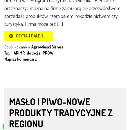
firmę na wsi. Program ruszył 15 października. Pieniądze
przeznaczyć można na firmę zajmującą się przetwórstwem,
sprzedażą produktów, rzemiosłem, rękodzielnictwem czy
turystyką. Firma może też […]
CZYTAJ DALEJ…
Opublikowano w
Agrowieści
,
Biznes
Tagi:
ARIMR
,
dotacje
,
PROW
Napisz komentarz
MASŁO I PIWO-NOWE
PRODUKTY TRADYCYJNE Z
REGIONU