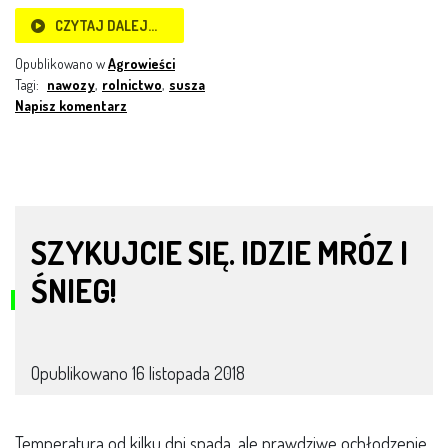
CZYTAJ DALEJ…
Opublikowano w
Agrowieści
Tagi:
nawozy
,
rolnictwo
,
susza
Napisz komentarz
SZYKUJCIE SIĘ. IDZIE MRÓZ I
ŚNIEG!
Opublikowano
16 listopada 2018
Temperatura od kilku dni spada, ale prawdziwe ochłodzenie