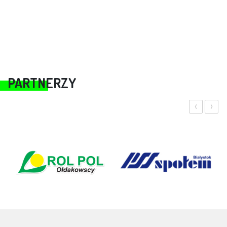
PARTNERZY
‹
›