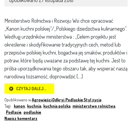
Opublikowano
27 listopada 2018
Ministerstwo Rolnictwa i Rozwoju Wsi chce opracować
„Kanon kuchni polskiej”/„Polskiego dziedzictwa kulinarnego”.
Według urzędników ministerstwa : ,,Celem projektu jest
określenie i skodyfikowanie tradycyjnych cech, metod lub
przepisów polskiej kuchni, bogactwa jej smaków, produktów i
potraw, które będą uważane za podstawę tej kuchni. Jest to
próba uporządkowania tego obszaru tak, aby wspierać naszą
narodową tożsamość, doprowadzić […]
CZYTAJ DALEJ…
Opublikowano w
Agrowieści
,
Odkryj Podlaskie
,
Styl życia
Tagi:
kanon
,
kuchnia
,
kuchnia polska
,
ministerstwo rolnictwa
,
Podlasie
,
podlaskie
Napisz komentarz