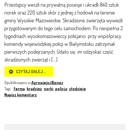
Przestępcy weszli na prywatną posesje i ukradli 840 sztuk
norek oraz 220 sztuk skór z jednej z hodowli na terenie
gminy Wysokie Mazowieckie. Skradzione zwierzęta wywieźli
przygotowanym do tego celu samochodem. Po niespełna 2
tygodniach wysokomazowieccy policjanci przy współpracy
komendy wojewódzkiej policji w Białymstoku zatrzymali
pierwszych podejrzanych. Udało się im odzyskać część
skradzionych zwierząt i […]
CZYTAJ DALEJ…
Opublikowano w
Agrowieści
,
Biznes
Tagi:
ferma
,
kradzież
,
norki
,
policja
,
złodzieje
Napisz komentarz