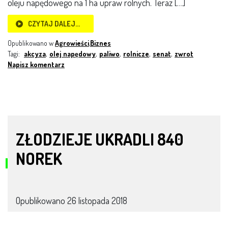
oleju napędowego na 1 ha upraw rolnych. Teraz […]
CZYTAJ DALEJ…
Opublikowano w
Agrowieści
,
Biznes
Tagi:
akcyza
,
olej napędowy
,
paliwo
,
rolnicze
,
senat
,
zwrot
Napisz komentarz
ZŁODZIEJE UKRADLI 840
NOREK
Opublikowano
26 listopada 2018