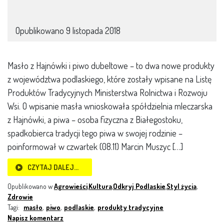
Opublikowano
9 listopada 2018
Masło z Hajnówki i piwo dubeltowe – to dwa nowe produkty
z województwa podlaskiego, które zostały wpisane na Listę
Produktów Tradycyjnych Ministerstwa Rolnictwa i Rozwoju
Wsi. O wpisanie masła wnioskowała spółdzielnia mleczarska
z Hajnówki, a piwa – osoba fizyczna z Białegostoku,
spadkobierca tradycji tego piwa w swojej rodzinie –
poinformował w czwartek (08.11) Marcin Muszyc […]
CZYTAJ DALEJ…
Opublikowano w
Agrowieści
,
Kultura
,
Odkryj Podlaskie
,
Styl życia
,
Zdrowie
Tagi:
masło
,
piwo
,
podlaskie
,
produkty tradycyjne
Napisz komentarz