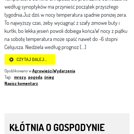
według synoptyków ma przynieść początek przyszłego
tygodnia.Już dziś w nocy temperatura spadnie poniżej zera.
To najwyższy czas, żeby wyciągnąć z szafy zimowe buty i
kurtki, bo lekka jesień powoli dobiega końca.W nocy z piątku
na sobotę temperatura może spaść nawet do -6 stopni
Celsjusza. Niedziela według prognoz […]
CZYTAJ DALEJ…
Opublikowano w
Agrowieści
,
Wydarzenia
Tagi:
mrozy
,
pogoda
,
śnieg
Napisz komentarz
KŁÓTNIA O GOSPODYNIE