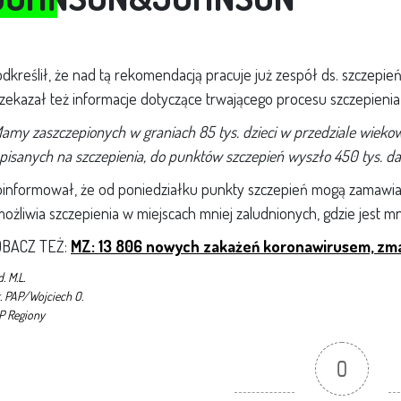
dkreślił, że nad tą rekomendacją pracuje już zespół ds. szczepi
zekazał też informacje dotyczące trwającego procesu szczepienia 
amy zaszczepionych w graniach 85 tys. dzieci w przedziale wiekowym 
pisanych na szczepienia, do punktów szczepień wyszło 450 tys. da
informował, że od poniedziałku punkty szczepień mogą zamawia
ożliwia szczepienia w miejscach mniej zaludnionych, gdzie jest mni
OBACZ TEŻ:
MZ: 13 806 nowych zakażeń koronawirusem, zma
. M.L.
t. PAP/Wojciech O.
P Regiony
0