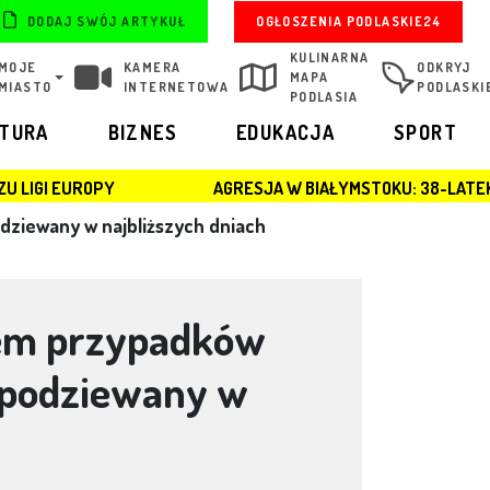
OGŁOSZENIA PODLASKIE24
DODAJ SWÓJ ARTYKUŁ
KULINARNA
MOJE
KAMERA
ODKRYJ
MAPA
MIASTO
INTERNETOWA
PODLASKI
PODLASIA
LTURA
BIZNES
EDUKACJA
SPORT
AGRESJA W BIAŁYMSTOKU: 38-LATEK ZATRZYMANY PO B
odziewany w najbliższych dniach
dem przypadków
 spodziewany w