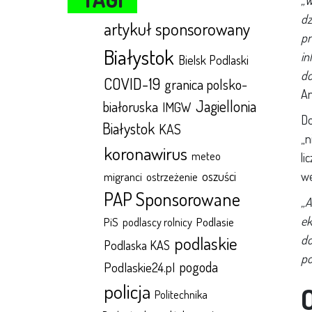
„W
dz
artykuł sponsorowany
pr
Białystok
in
Bielsk Podlaski
do
COVID-19
granica polsko-
An
Jagiellonia
białoruska
IMGW
Do
Białystok
KAS
„n
koronawirus
meteo
li
oszuści
we
migranci
ostrzeżenie
PAP Sponsorowane
„A
ek
Podlasie
PiS
podlascy rolnicy
podlaskie
do
Podlaska KAS
po
pogoda
Podlaskie24.pl
policja
Politechnika