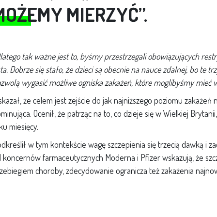
MOŻEMY MIERZYĆ”.
latego tak ważne jest to, byśmy przestrzegali obowiązujących restryk
ta. Dobrze się stało, że dzieci są obecnie na nauce zdalnej, bo te
zwolą wygasić możliwe ogniska zakażeń, które moglibyśmy mieć w 
kazał, że celem jest zejście do jak najniższego poziomu zakażeń 
minująca. Ocenił, że patrząc na to, co dzieje się w Wielkiej Brytanii
lku miesięcy.
dkreślił w tym kontekście wagę szczepienia się trzecią dawką i zac
 koncernów farmaceutycznych Moderna i Pfizer wskazują, że szcze
zebiegiem choroby, zdecydowanie ogranicza też zakażenia najnow