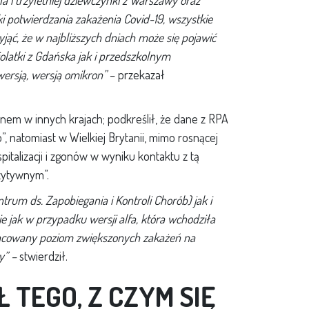
a i trzyletniej dziewczynki z Warszawy oraz
i potwierdzania zakażenia Covid-19, wszystkie
ąć, że w najbliższych dniach może się pojawić
latki z Gdańska jak i przedszkolnym
wersją, wersją omikron”
– przekazał
nem w innych krajach; podkreślił, że dane z RPA
, natomiast w Wielkiej Brytanii, mimo rosnącej
pitalizacji i zgonów w wyniku kontaktu z tą
ozytywnym”.
rum ds. Zapobiegania i Kontroli Chorób) jak i
e jak w przypadku wersji alfa, która wchodziła
li szacowany poziom zwiększonych zakażeń na
y” –
stwierdził.
Ł TEGO, Z CZYM SIĘ