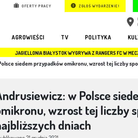
OFERTY PRACY
ZGŁOŚ WYDARZENIE!
AGROWIEŚCI
TV
POLITYKA
KU
 BIAŁYSTOK WYGRYWA Z RANGERS FC W MECZU LIGI EUROPY
Polsce siedem przypadków omikronu, wzrost tej liczby sp
Andrusiewicz: w Polsce sie
omikronu, wzrost tej liczby
najbliższych dniach
publikowano
21 grudnia 2021