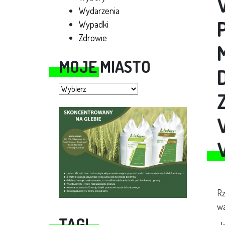
Wydarzenia
Wypadki
Zdrowie
MOJE MIASTO
Moje miasto
Rz
wa
TAGI