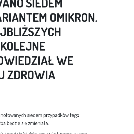
ANO SIEDEM
RIANTEM OMIKRON.
AJBLIŻSZYCH
 KOLEJNE
OWIEDZIAŁ WE
U ZDROWIA
 odnotowanych siedem przypadków tego
zba będzie się zmieniała.