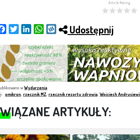
Article Rating
Udostępnij
Fac
Twit
Link
Wh
Wy
ebo
ter
edI
ats
kop
ok
n
App
ublikowano w
Wydarzenia
gi:
omikron
,
rzecznik MZ
,
rzecznik resortu zdrowia
,
Wojciech Andrusiewi
WIĄZANE ARTYKUŁY: