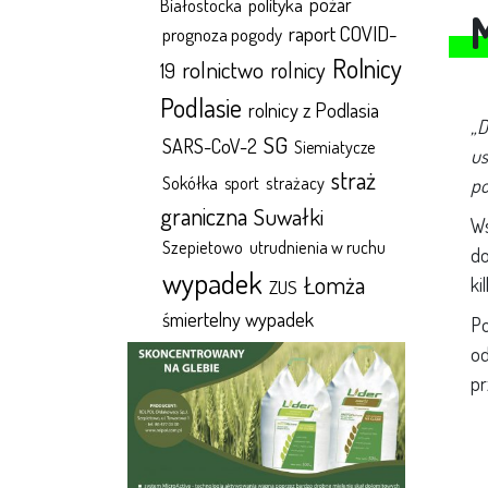
polityka
pożar
Białostocka
raport COVID-
prognoza pogody
Rolnicy
rolnictwo
rolnicy
19
Podlasie
rolnicy z Podlasia
„D
SG
SARS-CoV-2
Siemiatycze
us
straż
Sokółka
sport
strażacy
po
graniczna
Suwałki
Ws
Szepietowo
utrudnienia w ruchu
do
wypadek
Łomża
ki
ZUS
śmiertelny wypadek
Po
od
pr