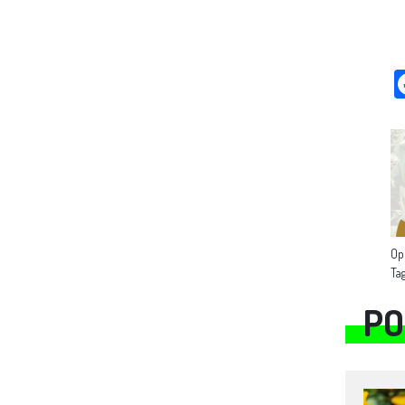
Op
Ta
PO