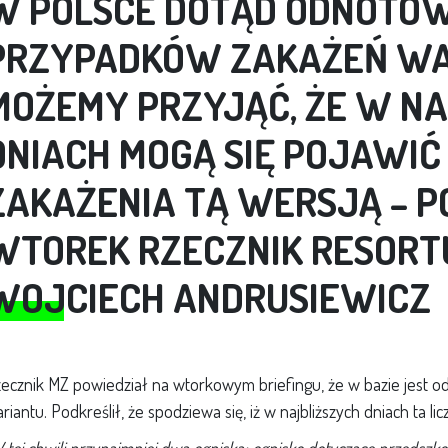
W POLSCE DOTĄD ODNOTOW
PRZYPADKÓW ZAKAŻEŃ WA
MOŻEMY PRZYJĄĆ, ŻE W N
DNIACH MOGĄ SIĘ POJAWIĆ
ZAKAŻENIA TĄ WERSJĄ –
P
WTOREK RZECZNIK RESORT
WOJCIECH ANDRUSIEWICZ
ecznik MZ powiedział na wtorkowym briefingu, że w bazie jest
riantu. Podkreślił, że spodziewa się, iż w najbliższych dniach ta lic