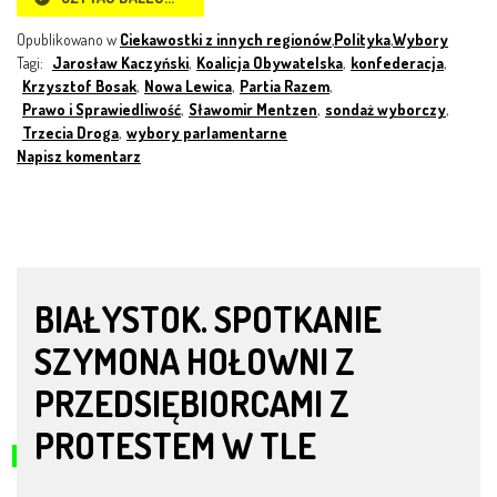
Opublikowano w
Ciekawostki z innych regionów
,
Polityka
,
Wybory
Tagi:
Jarosław Kaczyński
,
Koalicja Obywatelska
,
konfederacja
,
Krzysztof Bosak
,
Nowa Lewica
,
Partia Razem
,
Prawo i Sprawiedliwość
,
Sławomir Mentzen
,
sondaż wyborczy
,
Trzecia Droga
,
wybory parlamentarne
Napisz komentarz
BIAŁYSTOK. SPOTKANIE
SZYMONA HOŁOWNI Z
PRZEDSIĘBIORCAMI Z
PROTESTEM W TLE