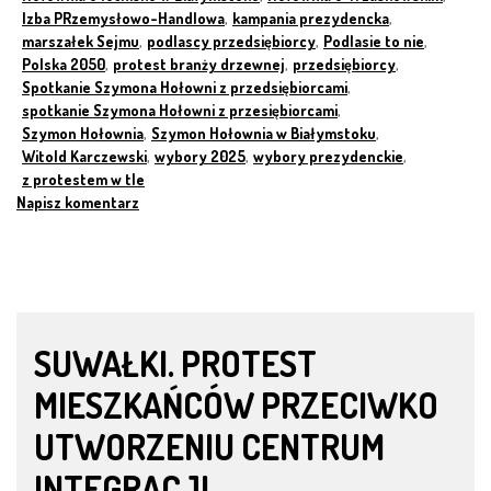
Izba PRzemysłowo-Handlowa
,
kampania prezydencka
,
marszałek Sejmu
,
podlascy przedsiębiorcy
,
Podlasie to nie
,
Polska 2050
,
protest branży drzewnej
,
przedsiębiorcy
,
Spotkanie Szymona Hołowni z przedsiębiorcami
,
spotkanie Szymona Hołowni z przesiębiorcami
,
Szymon Hołownia
,
Szymon Hołownia w Białymstoku
,
Witold Karczewski
,
wybory 2025
,
wybory prezydenckie
,
z protestem w tle
Napisz komentarz
SUWAŁKI. PROTEST
MIESZKAŃCÓW PRZECIWKO
UTWORZENIU CENTRUM
INTEGRACJI