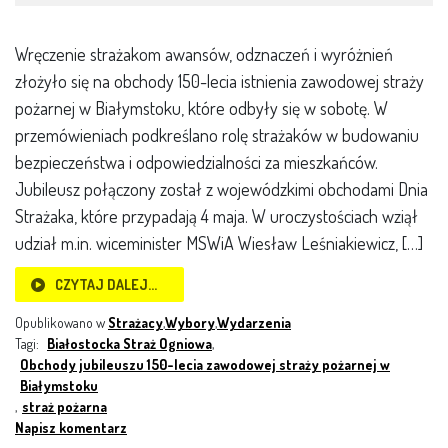
Wręczenie strażakom awansów, odznaczeń i wyróżnień
złożyło się na obchody 150-lecia istnienia zawodowej straży
pożarnej w Białymstoku, które odbyły się w sobotę. W
przemówieniach podkreślano rolę strażaków w budowaniu
bezpieczeństwa i odpowiedzialności za mieszkańców.
Jubileusz połączony został z wojewódzkimi obchodami Dnia
Strażaka, które przypadają 4 maja. W uroczystościach wziął
udział m.in. wiceminister MSWiA Wiesław Leśniakiewicz, […]
CZYTAJ DALEJ…
Opublikowano w
Strażacy
,
Wybory
,
Wydarzenia
Tagi:
Białostocka Straż Ogniowa
,
Obchody jubileuszu 150-lecia zawodowej straży pożarnej w
Białymstoku
,
straż pożarna
Napisz komentarz