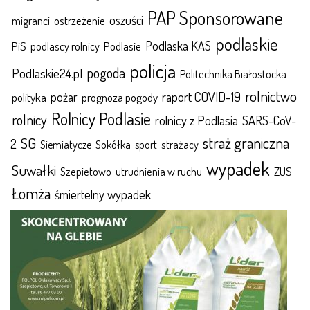
PAP Sponsorowane
oszuści
migranci
ostrzeżenie
podlaskie
Podlaska KAS
Podlasie
PiS
podlascy rolnicy
policja
pogoda
Podlaskie24.pl
Politechnika Białostocka
rolnictwo
raport COVID-19
polityka
pożar
prognoza pogody
Rolnicy Podlasie
rolnicy
rolnicy z Podlasia
SARS-CoV-
straż graniczna
SG
2
Sokółka
sport
strażacy
Siemiatycze
wypadek
Suwałki
ZUS
Szepietowo
utrudnienia w ruchu
Łomża
śmiertelny wypadek