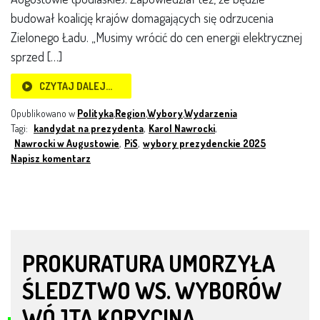
budował koalicję krajów domagających się odrzucenia
Zielonego Ładu. „Musimy wrócić do cen energii elektrycznej
sprzed […]
CZYTAJ DALEJ…
Opublikowano w
Polityka
,
Region
,
Wybory
,
Wydarzenia
Tagi:
kandydat na prezydenta
,
Karol Nawrocki
,
Nawrocki w Augustowie
,
PiS
,
wybory prezydenckie 2025
Napisz komentarz
PROKURATURA UMORZYŁA
ŚLEDZTWO WS. WYBORÓW
WÓJTA KORYCINA