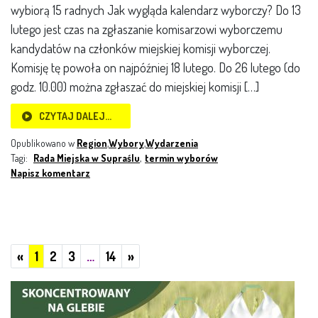
wybiorą 15 radnych Jak wygląda kalendarz wyborczy? Do 13
lutego jest czas na zgłaszanie komisarzowi wyborczemu
kandydatów na członków miejskiej komisji wyborczej.
Komisję tę powoła on najpóźniej 18 lutego. Do 26 lutego (do
godz. 10.00) można zgłaszać do miejskiej komisji […]
CZYTAJ DALEJ…
Opublikowano w
Region
,
Wybory
,
Wydarzenia
Tagi:
Rada Miejska w Supraślu
,
termin wyborów
Napisz komentarz
Poprzednie
Następne
«
1
2
3
…
14
»