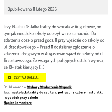
Opublikowano
11 lutego 2025
Trzy 16-latki i 15-latka trafiły do szpitala w Augustowie, po
tym jak niedaleko szkoły uderzył w nie samochód. Do
zdarzenia doszło przed godz. 11 przy wjeździe do szkoły od
ul. Brzostowskiego – Przed 11 dostaliśmy zgłoszenie o
zdarzeniu drogowym w Augustowie wjazd do szkoły od ul.
Brzostowskiego. Ze wstępnych policyjnych ustaleń wynika,
że 18-latek kierujący […]
CZYTAJ DALEJ…
Opublikowano w
Wybory
,
Wydarzenia
,
Wypadki
Tagi:
nastolatki trafiły do szpitala
,
potrącone cztery nastolatki
,
wypadek przy szkole
Napisz komentarz