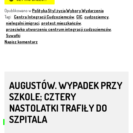
Opublikowano w
Polityka
,
Styl życia
,
Wybory
,
Wydarzenia
Tagi:
Centra Integracji Cudzoziemców
,
CIC
,
cudzoziemcy
,
nielegalni imigraci
,
protest mieszkańców
,
przeciwko utworzeniu centrum integracji cudzoziemców
,
Suwałki
Napisz komentarz
AUGUSTÓW. WYPADEK PRZY
SZKOLE; CZTERY
NASTOLATKI TRAFIŁY DO
SZPITALA