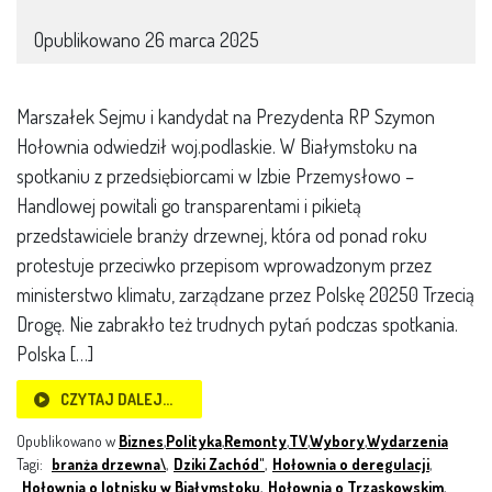
Opublikowano
26 marca 2025
Marszałek Sejmu i kandydat na Prezydenta RP Szymon
Hołownia odwiedził woj.podlaskie. W Białymstoku na
spotkaniu z przedsiębiorcami w Izbie Przemysłowo –
Handlowej powitali go transparentami i pikietą
przedstawiciele branży drzewnej, która od ponad roku
protestuje przeciwko przepisom wprowadzonym przez
ministerstwo klimatu, zarządzane przez Polskę 20250 Trzecią
Drogę. Nie zabrakło też trudnych pytań podczas spotkania.
Polska […]
CZYTAJ DALEJ…
Opublikowano w
Biznes
,
Polityka
,
Remonty
,
TV
,
Wybory
,
Wydarzenia
Tagi:
branża drzewna\
,
Dziki Zachód"
,
Hołownia o deregulacji
,
Hołownia o lotnisku w Białymstoku
,
Hołownia o Trzaskowskim
,