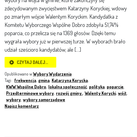
wybory na wójta w gminie, które zakończyły się
zdecydowanym zwycięstwem Katarzyny Koryckiej, wdowy
po zmarłym wójcie Walentym Koryckim. Kandydatka z
Komitetu Wyborczego Wspólne Dobro zdobyła 51,74%
poparcia, co przelicza się na 1369 głosów. Dzięki temu
wygrała wybory już w pierwszej turze. W wyborach brało
udział sześcioro kandydatów, ale […]
CZYTAJ DALEJ…
Opublikowano w
Wybory
,
Wydarzenia
Tagi:
frekwencja
,
gmina
,
Katarzyna Korycka
,
KWW Wspólne Dobro
,
lokalna społeczność
,
polityka
,
poparcie
,
Przedterminowe wybory
,
rozwój gminy.
,
Walenty Korycki
,
wójt
,
wybory
,
wybory samorządowe
Napisz komentarz