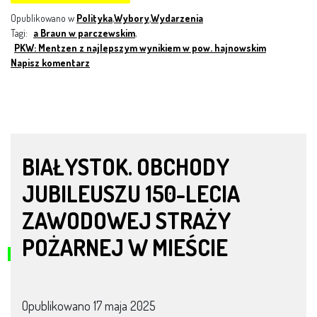
Opublikowano w
Polityka
,
Wybory
,
Wydarzenia
Tagi:
a Braun w parczewskim
,
PKW: Mentzen z najlepszym wynikiem w pow. hajnowskim
Napisz komentarz
BIAŁYSTOK. OBCHODY
JUBILEUSZU 150-LECIA
ZAWODOWEJ STRAŻY
POŻARNEJ W MIEŚCIE
Opublikowano
17 maja 2025