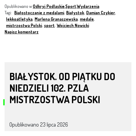
Opublikowano w
Odkryj Podlaskie
,
Sport
,
Wydarzenia
Tagi:
Białostoczanie z medalami
,
Białystok
,
Damian Czykier
,
lekkoatletyka
,
Marlena Granaszewska
,
medale
,
mistrzostwa Polski
,
sport
,
Wojciech Nowicki
Napisz komentarz
BIAŁYSTOK. OD PIĄTKU DO
NIEDZIELI 102. PZLA
MISTRZOSTWA POLSKI
Opublikowano
23 lipca 2026