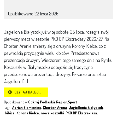
Opublikowano
22 lipca 2026
Jagiellonia Białystok już w tę sobotę, 25 lipca, rozegra swój
pierwszy mecz w sezonie PKO BP Ekstraklasy 2026/27. Na
Chorten Arenie zmierzy się z drużyną Korony Kielce, co z
pewnością przyciągnie wielu kibiców. Przedsezonowa
prezentacja drużyny Wieczorem tego samego dnia na Rynku
Kościuszki w Białymstoku odbędzie się tradycyjna
przedsezonowa prezentacja drużyny. Piłkarze oraz sztab
Jagiellonii […]
CZYTAJ DALEJ…
Opublikowano w
Odkryj Podlaskie
,
Region
,
Sport
Tagi:
Adrian Siemieniec
,
Chorten Arena
,
Jagiellonia Białystok
,
kibice
,
Korona Kielce
,
nowe koszulki
,
PKO BP Ekstraklasa
,