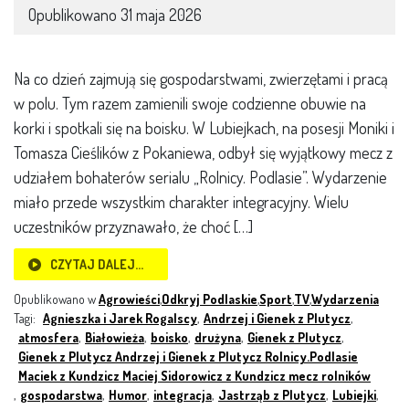
Opublikowano
31 maja 2026
Na co dzień zajmują się gospodarstwami, zwierzętami i pracą
w polu. Tym razem zamienili swoje codzienne obuwie na
korki i spotkali się na boisku. W Lubiejkach, na posesji Moniki i
Tomasza Cieślików z Pokaniewa, odbył się wyjątkowy mecz z
udziałem bohaterów serialu „Rolnicy. Podlasie”. Wydarzenie
miało przede wszystkim charakter integracyjny. Wielu
uczestników przyznawało, że choć […]
CZYTAJ DALEJ…
Opublikowano w
Agrowieści
,
Odkryj Podlaskie
,
Sport
,
TV
,
Wydarzenia
Tagi:
Agnieszka i Jarek Rogalscy
,
Andrzej i Gienek z Plutycz
,
atmosfera
,
Białowieża
,
boisko
,
drużyna
,
Gienek z Plutycz
,
Gienek z Plutycz Andrzej i Gienek z Plutycz Rolnicy.Podlasie
Maciek z Kundzicz Maciej Sidorowicz z Kundzicz mecz rolników
,
gospodarstwa
,
Humor
,
integracja
,
Jastrząb z Plutycz
,
Lubiejki
,