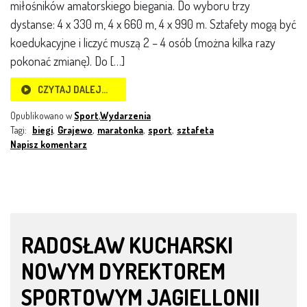
miłośników amatorskiego biegania. Do wyboru trzy
dystanse: 4 x 330 m, 4 x 660 m, 4 x 990 m. Sztafety mogą być
koedukacyjne i liczyć muszą 2 – 4 osób (można kilka razy
pokonać zmianę). Do […]
CZYTAJ DALEJ…
Opublikowano w
Sport
,
Wydarzenia
Tagi:
biegi
,
Grajewo
,
maratonka
,
sport
,
sztafeta
Napisz komentarz
RADOSŁAW KUCHARSKI
NOWYM DYREKTOREM
SPORTOWYM JAGIELLONII