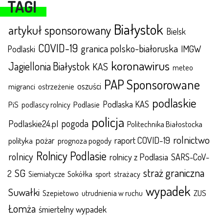
TAGI
Białystok
artykuł sponsorowany
Bielsk
COVID-19
granica polsko-białoruska
IMGW
Podlaski
koronawirus
Jagiellonia Białystok
KAS
meteo
PAP Sponsorowane
oszuści
migranci
ostrzeżenie
podlaskie
Podlaska KAS
Podlasie
PiS
podlascy rolnicy
policja
pogoda
Podlaskie24.pl
Politechnika Białostocka
rolnictwo
raport COVID-19
polityka
pożar
prognoza pogody
Rolnicy Podlasie
rolnicy
rolnicy z Podlasia
SARS-CoV-
straż graniczna
SG
2
Sokółka
sport
strażacy
Siemiatycze
wypadek
Suwałki
ZUS
Szepietowo
utrudnienia w ruchu
Łomża
śmiertelny wypadek