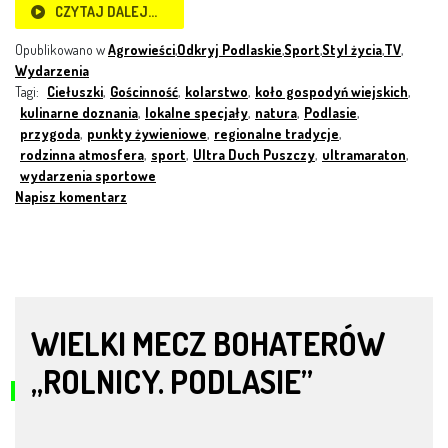
CZYTAJ DALEJ…
Opublikowano w
Agrowieści
,
Odkryj Podlaskie
,
Sport
,
Styl życia
,
TV
,
Wydarzenia
Tagi:
Ciełuszki
,
Gościnność
,
kolarstwo
,
koło gospodyń wiejskich
,
kulinarne doznania
,
lokalne specjały
,
natura
,
Podlasie
,
przygoda
,
punkty żywieniowe
,
regionalne tradycje
,
rodzinna atmosfera
,
sport
,
Ultra Duch Puszczy
,
ultramaraton
,
wydarzenia sportowe
Napisz komentarz
WIELKI MECZ BOHATERÓW
„ROLNICY. PODLASIE”