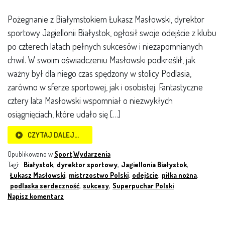
Pożegnanie z Białymstokiem Łukasz Masłowski, dyrektor
sportowy Jagiellonii Białystok, ogłosił swoje odejście z klubu
po czterech latach pełnych sukcesów i niezapomnianych
chwil. W swoim oświadczeniu Masłowski podkreślił, jak
ważny był dla niego czas spędzony w stolicy Podlasia,
zarówno w sferze sportowej, jak i osobistej. Fantastyczne
cztery lata Masłowski wspomniał o niezwykłych
osiągnięciach, które udało się […]
CZYTAJ DALEJ…
Opublikowano w
Sport
,
Wydarzenia
Tagi:
Białystok
,
dyrektor sportowy
,
Jagiellonia Białystok
,
Łukasz Masłowski
,
mistrzostwo Polski
,
odejście
,
piłka nożna
,
podlaska serdeczność
,
sukcesy
,
Superpuchar Polski
Napisz komentarz