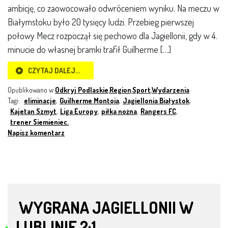
ambicję, co zaowocowało odwróceniem wyniku. Na meczu w
Białymstoku było 20 tysięcy ludzi. Przebieg pierwszej
połowy Mecz rozpoczął się pechowo dla Jagiellonii, gdy w 4.
minucie do własnej bramki trafił Guilherme […]
CZYTAJ DALEJ…
Opublikowano w
Odkryj Podlaskie
,
Region
,
Sport
,
Wydarzenia
Tagi:
eliminacje
,
Guilherme Montoia
,
Jagiellonia Białystok
,
Kajetan Szmyt
,
Liga Europy
,
piłka nożna
,
Rangers FC
,
trener Siemieniec.
Napisz komentarz
WYGRANA JAGIELLONII W
LUBLINIE 2:1