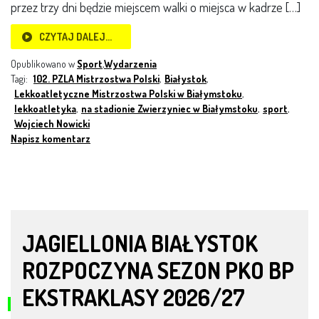
przez trzy dni będzie miejscem walki o miejsca w kadrze […]
CZYTAJ DALEJ…
Opublikowano w
Sport
,
Wydarzenia
Tagi:
102. PZLA Mistrzostwa Polski
,
Białystok
,
Lekkoatletyczne Mistrzostwa Polski w Białymstoku
,
lekkoatletyka
,
na stadionie Zwierzyniec w Białymstoku
,
sport
,
Wojciech Nowicki
Napisz komentarz
JAGIELLONIA BIAŁYSTOK
ROZPOCZYNA SEZON PKO BP
EKSTRAKLASY 2026/27