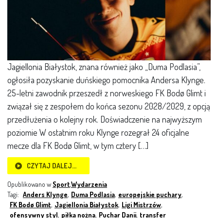
Jagiellonia Białystok, znana również jako „Duma Podlasia”,
ogłosiła pozyskanie duńskiego pomocnika Andersa Klynge.
25-letni zawodnik przeszedł z norweskiego FK Bodø Glimt i
związał się z zespołem do końca sezonu 2028/2029, z opcją
przedłużenia o kolejny rok. Doświadczenie na najwyższym
poziomie W ostatnim roku Klynge rozegrał 24 oficjalne
mecze dla FK Bodø Glimt, w tym cztery […]
CZYTAJ DALEJ…
Opublikowano w
Sport
,
Wydarzenia
Tagi:
Anders Klynge
,
Duma Podlasia
,
europejskie puchary
,
FK Bodø Glimt
,
Jagiellonia Białystok
,
Ligi Mistrzów
,
ofensywny styl
,
piłka nożna
,
Puchar Danii
,
transfer