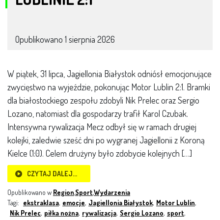
Opublikowano
1 sierpnia 2026
W piątek, 31 lipca, Jagiellonia Białystok odniósł emocjonujące
zwycięstwo na wyjeździe, pokonując Motor Lublin 2:1. Bramki
dla białostockiego zespołu zdobyli Nik Prelec oraz Sergio
Lozano, natomiast dla gospodarzy trafił Karol Czubak.
Intensywna rywalizacja Mecz odbył się w ramach drugiej
kolejki, zaledwie sześć dni po wygranej Jagiellonii z Koroną
Kielce (1:0). Celem drużyny było zdobycie kolejnych […]
CZYTAJ DALEJ…
Opublikowano w
Region
,
Sport
,
Wydarzenia
Tagi:
ekstraklasa
,
emocje
,
Jagiellonia Białystok
,
Motor Lublin
,
Nik Prelec
,
piłka nożna
,
rywalizacja
,
Sergio Lozano
,
sport
,