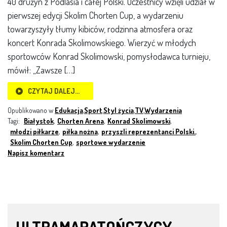
40 drużyn z Podlasia i całej Polski. Uczestnicy wzięli udział w
pierwszej edycji Skolim Chorten Cup, a wydarzeniu
towarzyszyły tłumy kibiców, rodzinna atmosfera oraz
koncert Konrada Skolimowskiego. Wierzyć w młodych
sportowców Konrad Skolimowski, pomysłodawca turnieju,
mówił: „Zawsze […]
CZYTAJ DALEJ…
Opublikowano w
Edukacja
,
Sport
,
Styl życia
,
TV
,
Wydarzenia
Tagi:
Białystok
,
Chorten Arena
,
Konrad Skolimowski
,
młodzi piłkarze
,
piłka nożna
,
przyszli reprezentanci Polski.
,
Skolim Chorten Cup
,
sportowe wydarzenie
Napisz komentarz