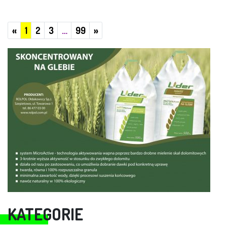
Poprzednie
Następne
«
1
2
3
…
99
»
KATEGORIE