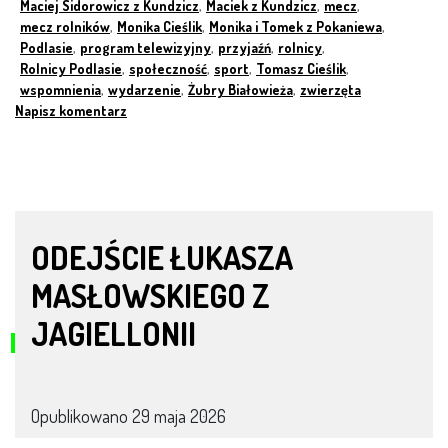
Maciej Sidorowicz z Kundzicz
,
Maciek z Kundzicz
,
mecz
,
mecz rolników
,
Monika Cieślik
,
Monika i Tomek z Pokaniewa
,
Podlasie
,
program telewizyjny
,
przyjaźń
,
rolnicy
,
Rolnicy Podlasie
,
społeczność
,
sport
,
Tomasz Cieślik
,
wspomnienia
,
wydarzenie
,
Żubry Białowieża
,
zwierzęta
Napisz komentarz
ODEJŚCIE ŁUKASZA
MASŁOWSKIEGO Z
JAGIELLONII
Opublikowano
29 maja 2026