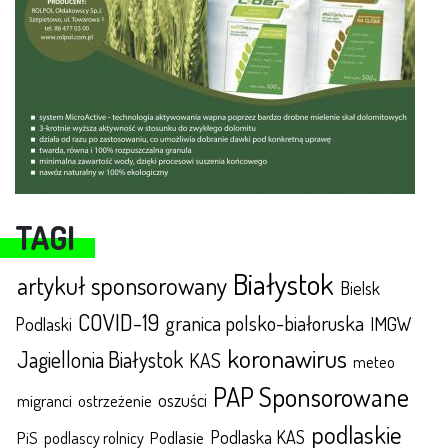
TAGI
Białystok
artykuł sponsorowany
Bielsk
COVID-19
granica polsko-białoruska
IMGW
Podlaski
koronawirus
Jagiellonia Białystok
KAS
meteo
PAP Sponsorowane
oszuści
migranci
ostrzeżenie
podlaskie
Podlaska KAS
Podlasie
PiS
podlascy rolnicy