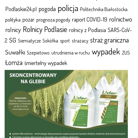
policja
pogoda
Podlaskie24.pl
Politechnika Białostocka
rolnictwo
raport COVID-19
polityka
pożar
prognoza pogody
Rolnicy Podlasie
rolnicy
rolnicy z Podlasia
SARS-CoV-
straż graniczna
SG
2
Sokółka
sport
strażacy
Siemiatycze
wypadek
Suwałki
ZUS
Szepietowo
utrudnienia w ruchu
Łomża
śmiertelny wypadek