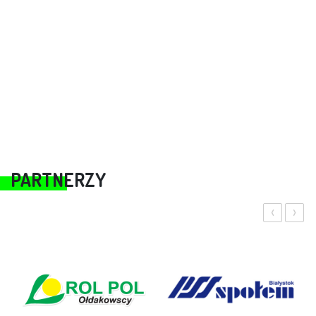
PARTNERZY
‹
›