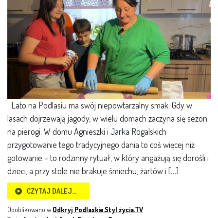
Lato na Podlasiu ma swój niepowtarzalny smak. Gdy w
lasach dojrzewają jagody, w wielu domach zaczyna się sezon
na pierogi. W domu Agnieszki i Jarka Rogalskich
przygotowanie tego tradycyjnego dania to coś więcej niż
gotowanie – to rodzinny rytuał, w który angażują się dorośli i
dzieci, a przy stole nie brakuje śmiechu, żartów i […]
CZYTAJ DALEJ…
Opublikowano w
Odkryj Podlaskie
,
Styl życia
,
TV