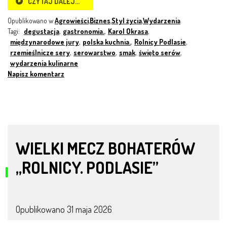
CZYTAJ DALEJ…
Opublikowano w
Agrowieści
,
Biznes
,
Styl życia
,
Wydarzenia
Tagi:
degustacja
,
gastronomia.
,
Karol Okrasa
,
międzynarodowe jury
,
polska kuchnia.
,
Rolnicy Podlasie
,
rzemieślnicze sery
,
serowarstwo
,
smak
,
święto serów
,
wydarzenia kulinarne
Napisz komentarz
WIELKI MECZ BOHATERÓW
„ROLNICY. PODLASIE”
Opublikowano
31 maja 2026