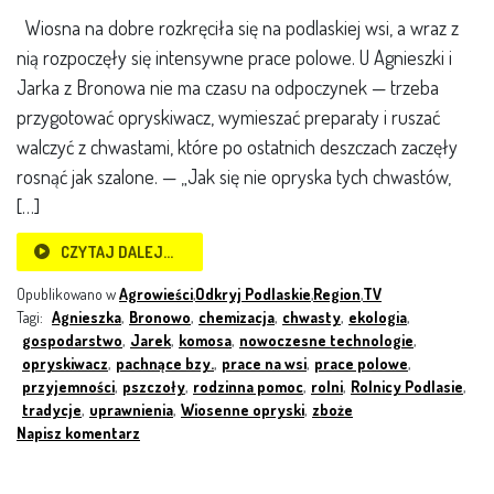
Wiosna na dobre rozkręciła się na podlaskiej wsi, a wraz z
nią rozpoczęły się intensywne prace polowe. U Agnieszki i
Jarka z Bronowa nie ma czasu na odpoczynek — trzeba
przygotować opryskiwacz, wymieszać preparaty i ruszać
walczyć z chwastami, które po ostatnich deszczach zaczęły
rosnąć jak szalone. — „Jak się nie opryska tych chwastów,
[…]
CZYTAJ DALEJ…
Opublikowano w
Agrowieści
,
Odkryj Podlaskie
,
Region
,
TV
Tagi:
Agnieszka
,
Bronowo
,
chemizacja
,
chwasty
,
ekologia
,
gospodarstwo
,
Jarek
,
komosa
,
nowoczesne technologie
,
opryskiwacz
,
pachnące bzy.
,
prace na wsi
,
prace polowe
,
przyjemności
,
pszczoły
,
rodzinna pomoc
,
rolni
,
Rolnicy Podlasie
,
tradycje
,
uprawnienia
,
Wiosenne opryski
,
zboże
Napisz komentarz