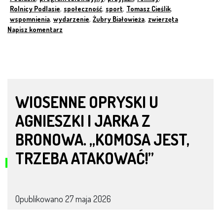
Rolnicy Podlasie
,
społeczność
,
sport
,
Tomasz Cieślik
,
wspomnienia
,
wydarzenie
,
Żubry Białowieża
,
zwierzęta
Napisz komentarz
WIOSENNE OPRYSKI U
AGNIESZKI I JARKA Z
BRONOWA. „KOMOSA JEST,
TRZEBA ATAKOWAĆ!”
Opublikowano
27 maja 2026