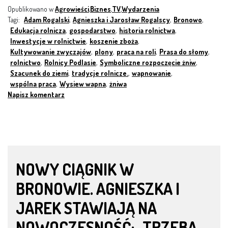
Opublikowano w
Agrowieści
,
Biznes
,
TV
,
Wydarzenia
Tagi:
Adam Rogalski
,
Agnieszka i Jarosław Rogalscy
,
Bronowo
,
Edukacja rolnicza
,
gospodarstwo
,
historia rolnictwa
,
Inwestycje w rolnictwie
,
koszenie zboża
,
Kultywowanie zwyczajów
,
plony
,
praca na roli
,
Prasa do słomy
,
rolnictwo
,
Rolnicy Podlasie
,
Symboliczne rozpoczęcie żniw
,
Szacunek do ziemi
,
tradycje rolnicze.
,
wapnowanie
,
wspólna praca
,
Wysiew wapna
,
żniwa
Napisz komentarz
NOWY CIĄGNIK W
BRONOWIE. AGNIESZKA I
JAREK STAWIAJĄ NA
NOWOCZESNOŚĆ: „TRZEBA