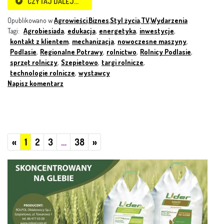
CZYTAJ DALEJ…
Opublikowano w
Agrowieści
,
Biznes
,
Styl życia
,
TV
,
Wydarzenia
Tagi:
Agrobiesiada
,
edukacja
,
energetyka
,
inwestycje
,
kontakt z klientem
,
mechanizacja
,
nowoczesne maszyny
,
Podlasie
,
Regionalne Potrawy
,
rolnictwo
,
Rolnicy Podlasie
,
sprzęt rolniczy
,
Szepietowo
,
targi rolnicze
,
technologie rolnicze
,
wystawcy
Napisz komentarz
Poprzednie
Następne
«
1
2
3
…
38
»