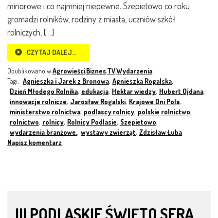
minorowe i co najmniej niepewne. Szepietowo co roku
gromadzi rolników, rodziny z miasta, uczniów szkół
rolniczych, […]
CZYTAJ DALEJ…
Opublikowano w
Agrowieści
,
Biznes
,
TV
,
Wydarzenia
Tagi:
Agnieszka i Jarek z Bronowa
,
Agnieszka Rogalska
,
Dzień Młodego Rolnika
,
edukacja
,
Hektar wiedzy
,
Hubert Ojdana
,
innowacje rolnicze
,
Jarosław Rogalski
,
Krajowe Dni Pola
,
ministerstwo rolnictwa
,
podlascy rolnicy
,
polskie rolnictwo
,
rolnictwo
,
rolnicy
,
Rolnicy Podlasie
,
Szepietowo
,
wydarzenia branżowe.
,
wystawy zwierząt
,
Zdzisław Łuba
Napisz komentarz
III PODLASKIE ŚWIĘTO SERA