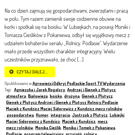
Na co dzień zajmują się gospodarstwami, zwierzętami i pracą
w polu. Tym razem zamienili swoje codzienne obuwie na
korki i spotkali się na boisku. W Lubiejkach, na posesji Moniki i
Tomasza Cieślików z Pokaniewa, odbył się wyjątkowy mecz z
udziałem bohaterów serialu „Rolnicy. Podlasie”. Wydarzenie
miało przede wszystkim charakter integracyjny. Wielu
uczestników przyznawało, że choć […]
CZYTAJ DALEJ…
Opublikowano w
Agrowieści
,
Odkryj Podlaskie
,
Sport
,
TV
,
Wydarzenia
Tagi:
Agnieszka i Jarek Rogalscy
,
Andrzej i Gienek z Plutycz
,
atmosfera
,
Białowieża
,
boisko
,
drużyna
,
Gienek z Plutycz
,
Gienek z Plutycz Andrzej i Gienek z Plutycz Rolnicy.Podlasie
Maciek z Kundzicz Maciej Sidorowicz z Kundzicz mecz rolników
,
gospodarstwa
,
Humor
,
integracja
,
Jastrząb z Plutycz
,
Lubiejki
,
Maciej Sidorowicz z Kundzicz
,
Maciek z Kundzicz
,
mecz
,
mecz rolników
,
Monika Cieślik
,
Monika i Tomek z Pokaniewa
,
Podlasie
,
program telewizyjny
,
przyjaźń
,
rolnicy
,