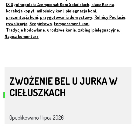
IX Ogólnopolski Czempionat Koni Sokólskich
,
klacz Karina
,
korekcja kopyt
,
miłośnicy koni
,
pielęgnacja koni
,
prezentacja koni
,
przygotowania do wystawy
,
Rolnicy Podlasie
,
rywalizacja
,
Szepietowo
,
temperament koni
,
Tradycje hodowlane
,
urodziwe konie
,
zabiegi pielęgnacyjne.
Napisz komentarz
ZWOŻENIE BEL U JURKA W
CIEŁUSZKACH
Opublikowano
1 lipca 2026