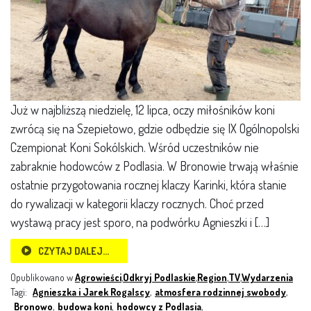
Już w najbliższą niedzielę, 12 lipca, oczy miłośników koni
zwrócą się na Szepietowo, gdzie odbędzie się IX Ogólnopolski
Czempionat Koni Sokólskich. Wśród uczestników nie
zabraknie hodowców z Podlasia. W Bronowie trwają właśnie
ostatnie przygotowania rocznej klaczy Karinki, która stanie
do rywalizacji w kategorii klaczy rocznych. Choć przed
wystawą pracy jest sporo, na podwórku Agnieszki i […]
CZYTAJ DALEJ…
Opublikowano w
Agrowieści
,
Odkryj Podlaskie
,
Region
,
TV
,
Wydarzenia
Tagi:
Agnieszka i Jarek Rogalscy
,
atmosfera rodzinnej swobody
,
Bronowo
,
budowa koni
,
hodowcy z Podlasia
,