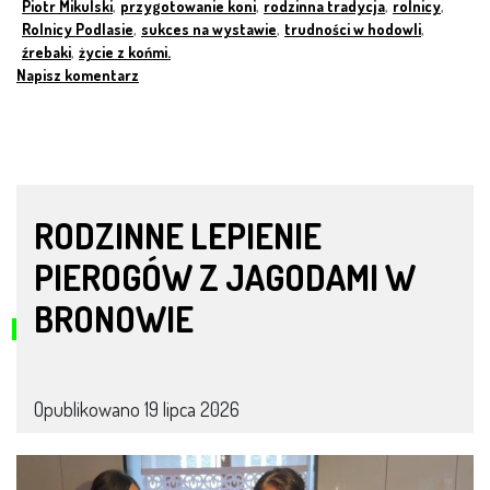
Piotr Mikulski
,
przygotowanie koni
,
rodzinna tradycja
,
rolnicy
,
Rolnicy Podlasie
,
sukces na wystawie
,
trudności w hodowli
,
źrebaki
,
życie z końmi.
Napisz komentarz
RODZINNE LEPIENIE
PIEROGÓW Z JAGODAMI W
BRONOWIE
Opublikowano
19 lipca 2026