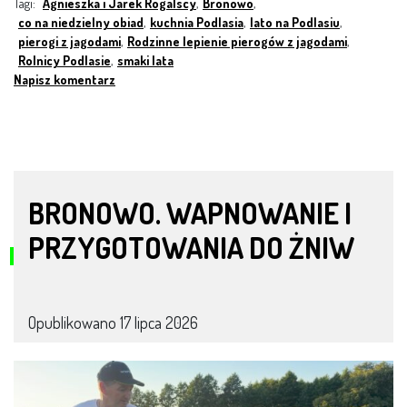
Tagi:
Agnieszka i Jarek Rogalscy
,
Bronowo
,
co na niedzielny obiad
,
kuchnia Podlasia
,
lato na Podlasiu
,
pierogi z jagodami
,
Rodzinne lepienie pierogów z jagodami
,
Rolnicy Podlasie
,
smaki lata
Napisz komentarz
BRONOWO. WAPNOWANIE I
PRZYGOTOWANIA DO ŻNIW
Opublikowano
17 lipca 2026