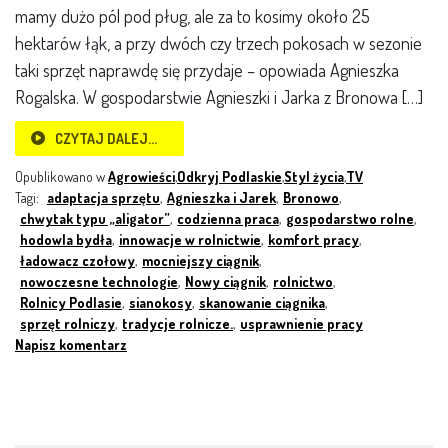
mamy dużo pól pod pług, ale za to kosimy około 25
hektarów łąk, a przy dwóch czy trzech pokosach w sezonie
taki sprzęt naprawdę się przydaje – opowiada Agnieszka
Rogalska. W gospodarstwie Agnieszki i Jarka z Bronowa […]
CZYTAJ DALEJ…
Opublikowano w
Agrowieści
,
Odkryj Podlaskie
,
Styl życia
,
TV
Tagi:
adaptacja sprzętu
,
Agnieszka i Jarek
,
Bronowo
,
chwytak typu „aligator”
,
codzienna praca
,
gospodarstwo rolne
,
hodowla bydła
,
innowacje w rolnictwie
,
komfort pracy
,
ładowacz czołowy
,
mocniejszy ciągnik
,
nowoczesne technologie
,
Nowy ciągnik
,
rolnictwo
,
Rolnicy Podlasie
,
sianokosy
,
skanowanie ciągnika
,
sprzęt rolniczy
,
tradycje rolnicze.
,
usprawnienie pracy
Napisz komentarz