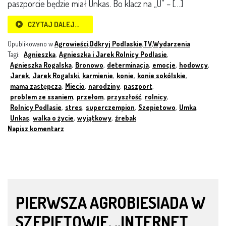
paszporcie będzie miał Unkas. Bo klacz na „U” – […]
CZYTAJ DALEJ…
Opublikowano w
Agrowieści
,
Odkryj Podlaskie
,
TV
,
Wydarzenia
Tagi:
Agnieszka
,
Agnieszka i Jarek Rolnicy Podlasie
,
Agnieszka Rogalska
,
Bronowo
,
determinacja
,
emocje
,
hodowcy
,
Jarek
,
Jarek Rogalski
,
karmienie
,
konie
,
konie sokólskie
,
mama zastępcza
,
Miecio
,
narodziny
,
paszport
,
problem ze ssaniem
,
przełom
,
przyszłość
,
rolnicy
,
Rolnicy Podlasie
,
stres
,
superczempion
,
Szepietowo
,
Umka
,
Unkas
,
walka o życie
,
wyjątkowy
,
źrebak
Napisz komentarz
PIERWSZA AGROBIESIADA W
SZEPIETOWIE. „INTERNET