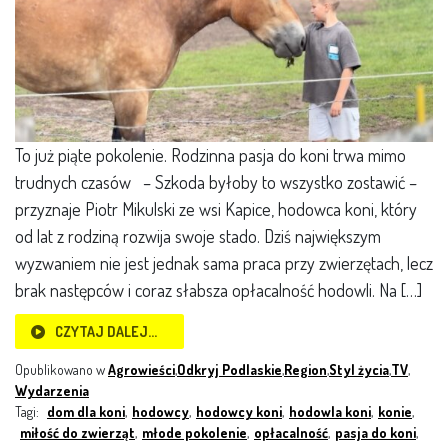
To już piąte pokolenie. Rodzinna pasja do koni trwa mimo
trudnych czasów – Szkoda byłoby to wszystko zostawić –
przyznaje Piotr Mikulski ze wsi Kapice, hodowca koni, który
od lat z rodziną rozwija swoje stado. Dziś największym
wyzwaniem nie jest jednak sama praca przy zwierzętach, lecz
brak następców i coraz słabsza opłacalność hodowli. Na […]
CZYTAJ DALEJ…
Opublikowano w
Agrowieści
,
Odkryj Podlaskie
,
Region
,
Styl życia
,
TV
,
Wydarzenia
Tagi:
dom dla koni
,
hodowcy
,
hodowcy koni
,
hodowla koni
,
konie
,
miłość do zwierząt
,
młode pokolenie
,
opłacalność
,
pasja do koni
,