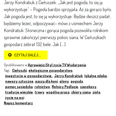
Jerzy Kondratiuk z Ciełuszek: „Jak jest pogoda, to się ją
wykorzystuje” – Pogoda bardzo sprzyjała. Aż za gorąco było.
Jak pogoda jest, to się ją wykorzystuje. Będzie deszcz padał,
będziemy leżeć, odpoczywać– mówi z uśmiechem Jerzy
Kondratiuk. Słoneczna i gorąca pogoda pozwoliła rolnikom
sprawnie zakończyć pierwszy pokos siana. W Ciełuszkach
gospodarz zebrał 132 bele. Jak […]
CZYTAJ DALEJ…
Opublikowano w
Agrowieści
,
Styl życia
,
TV
,
Wydarzenia
Tagi:
Ciełuszki
,
ekologiczne gospodarstwo
,
inwestycje w gospodarstwie.
,
Jerzy Kondratiuk
,
lokalne mleko
,
nawozy sztuczne
,
pasza dla koni
,
plony
,
pogoda
,
pomoc sąsiedzka
,
rolnictwo
,
Rolnicy Podlasie
,
sianokosy
,
tradycje wiejskie
,
trawy
,
wspólna praca
,
zbiory siana
,
zioła
,
życie na wsi
Napisz komentarz