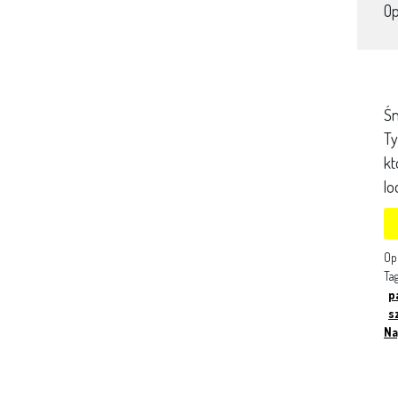
O
Śn
Ty
kt
lo
Op
Ta
p
s
Na