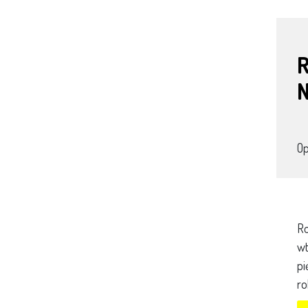
N
O
Ro
wt
pi
ro