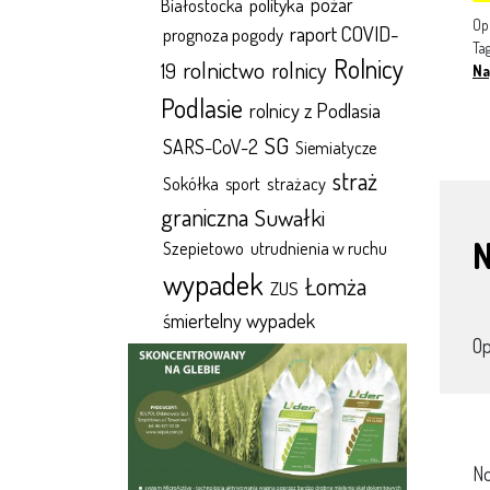
polityka
pożar
Białostocka
Op
raport COVID-
prognoza pogody
Ta
Rolnicy
rolnictwo
rolnicy
19
Na
Podlasie
rolnicy z Podlasia
SG
SARS-CoV-2
Siemiatycze
straż
Sokółka
sport
strażacy
graniczna
Suwałki
N
Szepietowo
utrudnienia w ruchu
wypadek
Łomża
ZUS
śmiertelny wypadek
O
No