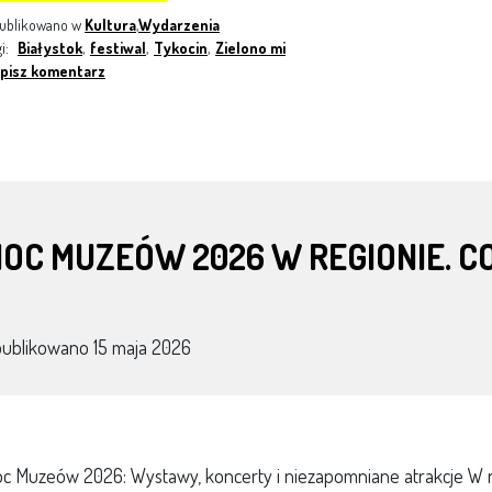
ublikowano w
Kultura
,
Wydarzenia
gi:
Białystok
,
festiwal
,
Tykocin
,
Zielono mi
pisz komentarz
OC MUZEÓW 2026 W REGIONIE. CO,
publikowano
15 maja 2026
c Muzeów 2026: Wystawy, koncerty i niezapomniane atrakcje W naj