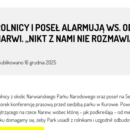
ROLNICY I POSEŁ ALARMUJĄ WS.
ARWI. „NIKT Z NAMI NIE ROZMAWI
publikowano
16 grudnia 2025
lnicy z okolic Narwiańskiego Parku Narodowego oraz poseł na Se
orek konferencję prasową przed siedzibą parku w Kurowie. P
ętrzącego na rzece Narew, wobec której – jak podkreślają – od mi
ku domagamy się, żeby Park usiadł z rolnikami i uzgodnił odbudo