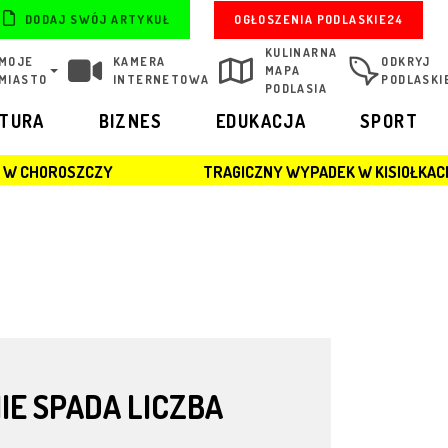
OGŁOSZENIA PODLASKIE24
DODAJ SWÓJ ARTYKUŁ
KULINARNA
MOJE
KAMERA
ODKRYJ
MAPA
MIASTO
INTERNETOWA
PODLASKI
PODLASIA
LTURA
BIZNES
EDUKACJA
SPORT
TRAGICZNY WYPADEK W KISIOŁKACH: MŁODY MĘŻCZY
IE SPADA LICZBA