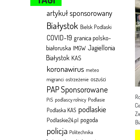
artykuł sponsorowany
Białystok
Bielsk Podlaski
COVID-19
granica polsko-
Jagiellonia
białoruska
IMGW
Białystok
KAS
koronawirus
meteo
oszuści
migranci
ostrzeżenie
PAP Sponsorowane
Ro
Podlasie
PiS
podlascy rolnicy
Ci
podlaskie
Podlaska KAS
Zi
pogoda
Podlaskie24.pl
Bi
policja
Politechnika