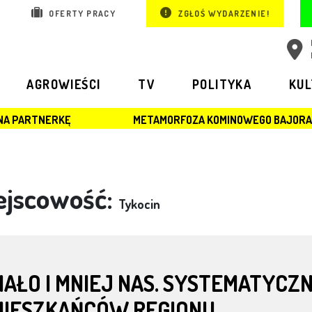
OFERTY PRACY
ZGŁOŚ WYDARZENIE!
AGROWIEŚCI
TV
POLITYKA
KU
METAMORFOZA KOMINOWEGO BAJORA W CHOROSZCZY
ejscowość:
Tykocin
AŁO I MNIEJ NAS. SYSTEMATYCZN
MIESZKAŃCÓW REGIONU