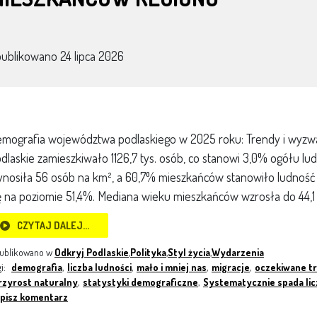
publikowano
24 lipca 2026
mografia województwa podlaskiego w 2025 roku: Trendy i wyzw
dlaskie zamieszkiwało 1126,7 tys. osób, co stanowi 3,0% ogółu lud
nosiła 56 osób na km², a 60,7% mieszkańców stanowiło ludność m
ę na poziomie 51,4%. Mediana wieku mieszkańców wzrosła do 44,1 
CZYTAJ DALEJ…
ublikowano w
Odkryj Podlaskie
,
Polityka
,
Styl życia
,
Wydarzenia
gi:
demografia
,
liczba ludności
,
mało i mniej nas
,
migracje
,
oczekiwane tr
rzyrost naturalny
,
statystyki demograficzne
,
Systematycznie spada li
pisz komentarz