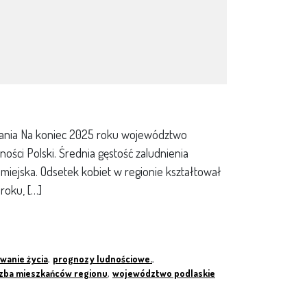
ania Na koniec 2025 roku województwo
ności Polski. Średnia gęstość zaludnienia
iejska. Odsetek kobiet w regionie kształtował
roku, […]
wanie życia
,
prognozy ludnościowe.
,
czba mieszkańców regionu
,
województwo podlaskie