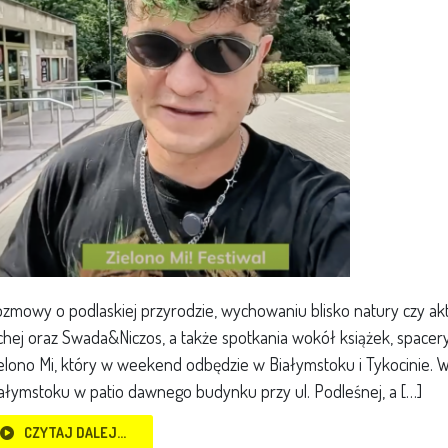
zmowy o podlaskiej przyrodzie, wychowaniu blisko natury czy ak
chej oraz Swada&Niczos, a także spotkania wokół książek, spacery 
elono Mi, który w weekend odbędzie w Białymstoku i Tykocinie. 
ałymstoku w patio dawnego budynku przy ul. Podleśnej, a […]
CZYTAJ DALEJ…