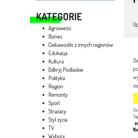
KATEGORIE
O
Agrowieści
Biznes
Ciekawostki z innych regionów
Edukacja
De
Kultura
po
Odkryj Podlaskie
wy
Polityka
si
Region
Remonty
Sport
Op
Strażacy
Ta
Styl życia
p
TV
Na
Wybory