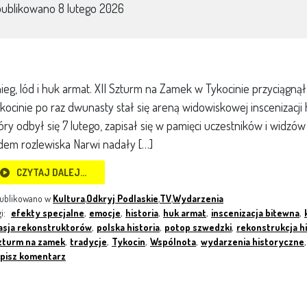
publikowano
8 lutego 2026
ieg, lód i huk armat. XII Szturm na Zamek w Tykocinie przyciągną
kocinie po raz dwunasty stał się areną widowiskowej inscenizacji
óry odbył się 7 lutego, zapisał się w pamięci uczestników i widzó
dem rozlewiska Narwi nadały […]
CZYTAJ DALEJ…
ublikowano w
Kultura
,
Odkryj Podlaskie
,
TV
,
Wydarzenia
gi:
efekty specjalne
,
emocje
,
historia
,
huk armat
,
inscenizacja bitewna
,
asja rekonstruktorów
,
polska historia
,
potop szwedzki
,
rekonstrukcja h
zturm na zamek
,
tradycje
,
Tykocin
,
Wspólnota
,
wydarzenia historyczne
,
pisz komentarz