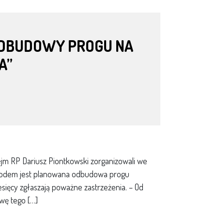
 ODBUDOWY PROGU NA
A”
jm RP Dariusz Piontkowski zorganizowali we
owodem jest planowana odbudowa progu
esięcy zgłaszają poważne zastrzeżenia. – Od
wę tego […]