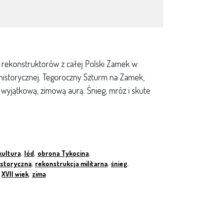
ł rekonstruktorów z całej Polski Zamek w
 historycznej. Tegoroczny Szturm na Zamek,
w wyjątkową, zimową aurą. Śnieg, mróz i skute
kultura
,
lód
,
obrona Tykocina
,
istoryczna
,
rekonstrukcja militarna
,
śnieg
,
XVII wiek
,
zima