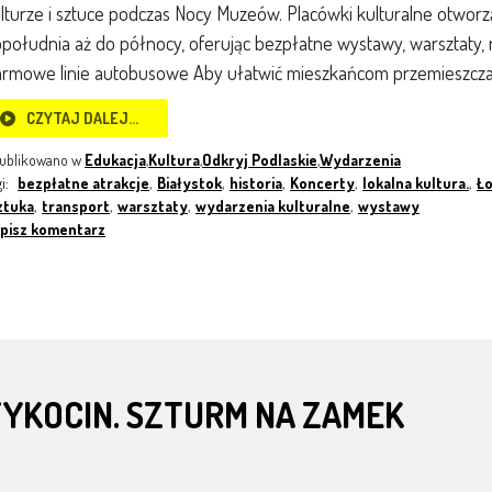
lturze i sztuce podczas Nocy Muzeów. Placówki kulturalne otwor
południa aż do północy, oferując bezpłatne wystawy, warsztaty, 
rmowe linie autobusowe Aby ułatwić mieszkańcom przemieszczan
CZYTAJ DALEJ…
ublikowano w
Edukacja
,
Kultura
,
Odkryj Podlaskie
,
Wydarzenia
gi:
bezpłatne atrakcje
,
Białystok
,
historia
,
Koncerty
,
lokalna kultura.
,
Ł
ztuka
,
transport
,
warsztaty
,
wydarzenia kulturalne
,
wystawy
pisz komentarz
YKOCIN. SZTURM NA ZAMEK