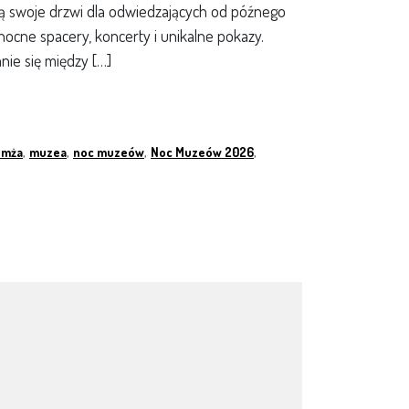
zą swoje drzwi dla odwiedzających od późnego
nocne spacery, koncerty i unikalne pokazy.
ie się między […]
omża
,
muzea
,
noc muzeów
,
Noc Muzeów 2026
,