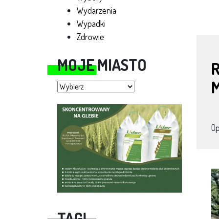
Wydarzenia
Wypadki
Zdrowie
MOJE MIASTO
R
Moje miasto
M
O
TAGI