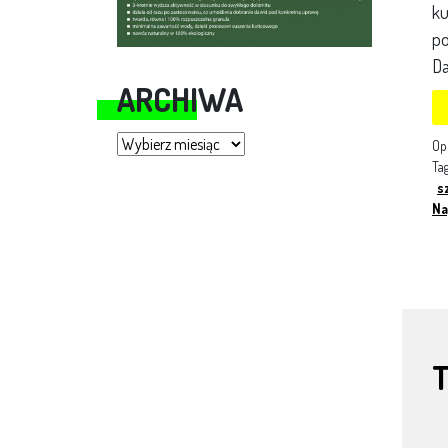
ku
po
Da
ARCHIWA
Archiwa
Op
Ta
s
Na
T