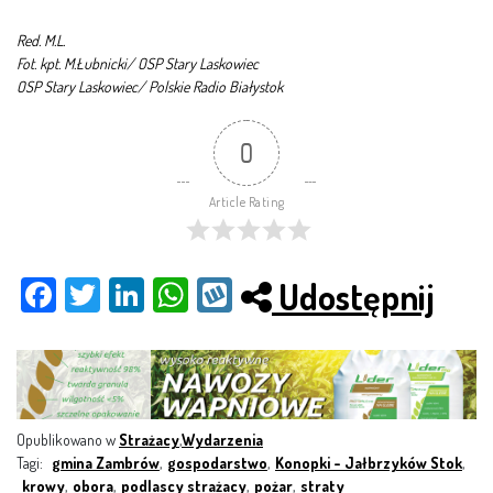
Red. M.L.
Fot. kpt. M.Łubnicki/ OSP Stary Laskowiec
OSP Stary Laskowiec/ Polskie Radio Białystok
0
Article Rating
Udostępnij
Fac
Twit
Link
Wh
Wy
ebo
ter
edI
ats
kop
ok
n
App
Opublikowano w
Strażacy
,
Wydarzenia
Tagi:
gmina Zambrów
,
gospodarstwo
,
Konopki - Jałbrzyków Stok
,
krowy
,
obora
,
podlascy strażacy
,
pożar
,
straty