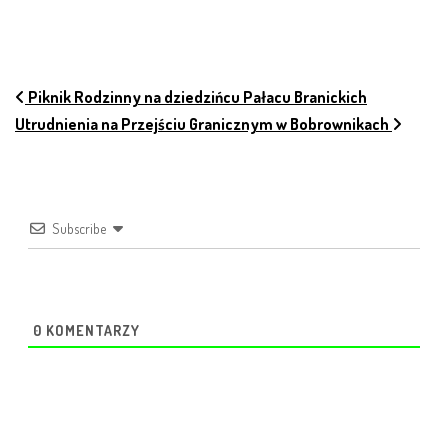
NAWIGACJA PO ARTYKUŁACH
Piknik Rodzinny na dziedzińcu Pałacu Branickich
Utrudnienia na Przejściu Granicznym w Bobrownikach
Subscribe
0
KOMENTARZY