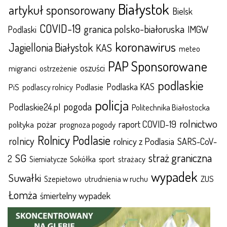
Białystok
artykuł sponsorowany
Bielsk
COVID-19
granica polsko-białoruska
IMGW
Podlaski
koronawirus
Jagiellonia Białystok
KAS
meteo
PAP Sponsorowane
oszuści
migranci
ostrzeżenie
podlaskie
Podlaska KAS
Podlasie
PiS
podlascy rolnicy
policja
pogoda
Podlaskie24.pl
Politechnika Białostocka
rolnictwo
raport COVID-19
polityka
pożar
prognoza pogody
Rolnicy Podlasie
rolnicy
rolnicy z Podlasia
SARS-CoV-
straż graniczna
SG
2
Sokółka
sport
strażacy
Siemiatycze
wypadek
Suwałki
ZUS
Szepietowo
utrudnienia w ruchu
Łomża
śmiertelny wypadek