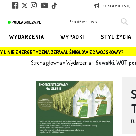
REKLAMUJ SIĘ
WYDARZENIA
WYPADKI
STYL ŻYCIA
YCZNĄ ZERWAŁ ŚMIGŁOWIEC WOJSKOWY?
JAGIELLONI
Strona główna
»
Wydarzenia
»
Suwałki. WOT pom
O