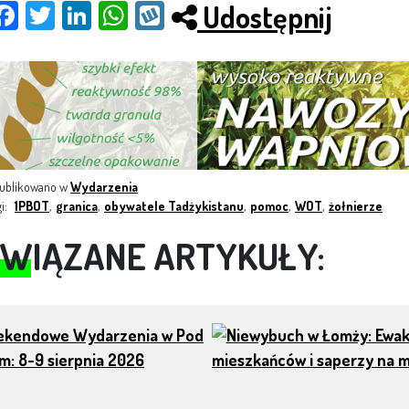
Udostępnij
Fac
Twit
Link
Wh
Wy
ebo
ter
edI
ats
kop
ok
n
App
ublikowano w
Wydarzenia
gi:
1PBOT
,
granica
,
obywatele Tadżykistanu
,
pomoc
,
WOT
,
żołnierze
WIĄZANE ARTYKUŁY: