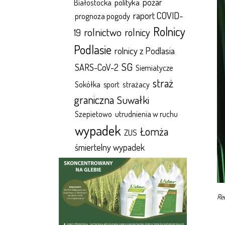
polityka
pożar
Białostocka
raport COVID-
prognoza pogody
Rolnicy
rolnictwo
rolnicy
19
Podlasie
rolnicy z Podlasia
SG
SARS-CoV-2
Siemiatycze
straż
Sokółka
sport
strażacy
graniczna
Suwałki
Szepietowo
utrudnienia w ruchu
wypadek
Łomża
ZUS
śmiertelny wypadek
Re