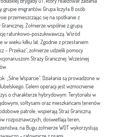
Podlaskiej Brygady OT, który realizował zadania
cy grupie imigrantów. Grupa liczyła 8 osób
esie przemieszczając się na spotkanie z
 Granicznej. Żołnierze wspólnie z grupą
kcję ratunkowo-poszukiwawczą. Wśród
e w wieku kilku lat. Zgodnie z przesłaniem
iecz – Przekaż”, żołnierze udzielili pomocy
nkcjonariuszom Straży Granicznej. Wcześniej
ków.
k. „Silne Wsparcie”. Działania są prowadzone w
ubelskiego. Celem operacji jest wzmocnienie
zys o charakterze hybrydowym. Terytorialsi w
ądowymi, sołtysami oraz mieszkańcami terenów
dobowe patrole, wspierają Straż Graniczną
w rozpoznawczych, doświetlają teren,
ieczeństwa, na Bugu żołnierze WOT wykorzystują
iwawczo – ratownicze z psami.