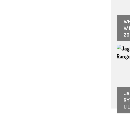
WE
W 
20
JA
RY
U 