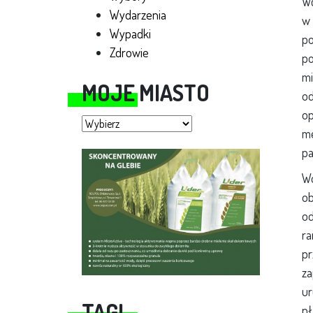
Wc
Wydarzenia
w 
Wypadki
po
Zdrowie
po
mi
MOJE MIASTO
od
op
Moje miasto
me
pa
Wo
ob
od
ra
pr
za
ur
TAGI
pł