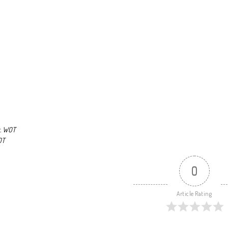
t. WOT
OT
0
Article Rating