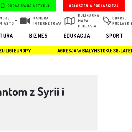
OGŁOSZENIA PODLASKIE24
DODAJ SWÓJ ARTYKUŁ
KULINARNA
MOJE
KAMERA
ODKRYJ
MAPA
MIASTO
INTERNETOWA
PODLASKI
PODLASIA
LTURA
BIZNES
EDUKACJA
SPORT
AGRESJA W BIAŁYMSTOKU: 38-LATEK ZATRZYMANY PO 
tom z Syrii i