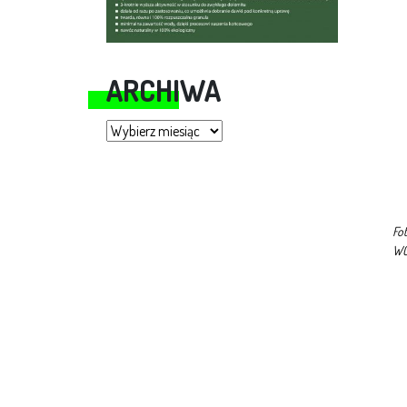
ARCHIWA
Archiwa
Fo
W