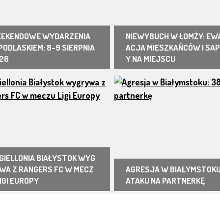
EKENDOWE WYDARZENIA
NIEWYBUCH W ŁOMŻY: EW
PODLASKIEM: 8-9 SIERPNIA
ACJA MIESZKAŃCÓW I SA
26
Y NA MIEJSCU
GIELLONIA BIAŁYSTOK WYG
WA Z RANGERS FC W MECZ
AGRESJA W BIAŁYMSTOKU
LIGI EUROPY
ATAKU NA PARTNERKĘ