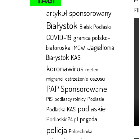
F
artykuł sponsorowany
Białystok
Bielsk Podlaski
COVID-19
granica polsko-
Jagiellonia
białoruska
IMGW
Białystok
KAS
koronawirus
meteo
oszuści
migranci
ostrzeżenie
PAP Sponsorowane
Podlasie
PiS
podlascy rolnicy
podlaskie
Podlaska KAS
pogoda
Podlaskie24.pl
policja
Politechnika