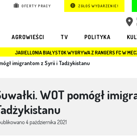
OFERTY PRACY
ZGŁOŚ WYDARZENIE!
AGROWIEŚCI
TV
POLITYKA
KU
A BIAŁYSTOK WYGRYWA Z RANGERS FC W MECZU LIGI EUROPY
ógł imigrantom z Syrii i Tadżykistanu
Suwałki. WOT pomógł imigran
Tadżykistanu
publikowano
4 października 2021