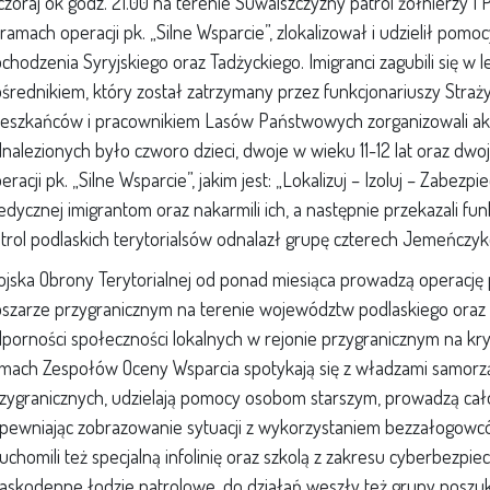
zoraj ok godz. 21.00 na terenie Suwalszczyzny patrol żołnierzy 1 
ramach operacji pk. „Silne Wsparcie”, zlokalizował i udzielił pomo
chodzenia Syryjskiego oraz Tadżyckiego. Imigranci zagubili się w l
średnikiem, który został zatrzymany przez funkcjonariuszy Straży
eszkańców i pracownikiem Lasów Państwowych zorganizowali a
nalezionych było czworo dzieci, dwoje w wieku 11-12 lat oraz dwoj
eracji pk. „Silne Wsparcie”, jakim jest: „Lokalizuj – Izoluj – Zabezp
dycznej imigrantom oraz nakarmili ich, a następnie przekazali fu
trol podlaskich terytorialsów odnalazł grupę czterech Jemeńczy
jska Obrony Terytorialnej od ponad miesiąca prowadzą operację p
szarze przygranicznym na terenie województw podlaskiego oraz l
porności społeczności lokalnych w rejonie przygranicznym na kry
mach Zespołów Oceny Wsparcia spotykają się z władzami samorz
zygranicznych, udzielają pomocy osobom starszym, prowadzą cało
pewniając zobrazowanie sytuacji z wykorzystaniem bezzałogowcó
uchomili też specjalną infolinię oraz szkolą z zakresu cyberbezp
askodenne łodzie patrolowe, do działań weszły też grupy poszuk