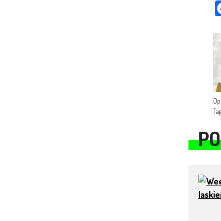
Op
Ta
PO