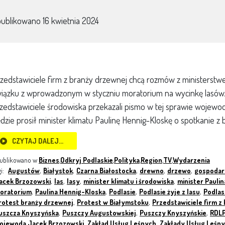
publikowano
16 kwietnia 2024
zedstawiciele firm z branży drzewnej chcą rozmów z ministerstw
iązku z wprowadzonym w styczniu moratorium na wycinkę lasów.
zedstawiciele środowiska przekazali pismo w tej sprawie wojew
dzie prosił minister klimatu Paulinę Hennig-Kloskę o spotkanie z
CZYTAJ DALEJ…
ublikowano w
Biznes
,
Odkryj Podlaskie
,
Polityka
,
Region
,
TV
,
Wydarzenia
gi:
Augustów
,
Białystok
,
Czarna Białostocka
,
drewno
,
drzewo
,
gospodar
acek Brzozowski
,
las
,
lasy
,
minister klimatu i środowiska
,
minister Pauli
oratorium
,
Paulina Hennig-Kloska
,
Podlasie
,
Podlasie żyje z lasu
,
Podlas
rotest branży drzewnej
,
Protest w Białymstoku
,
Przedstawiciele firm z
uszcza Knyszyńska
,
Puszczy Augustowskiej
,
Puszczy Knyszyńskie
,
RDLP
ojewoda Jacek Brzozowski
,
Zakład Usług Leśnych
,
Zakłady Usług Leśn