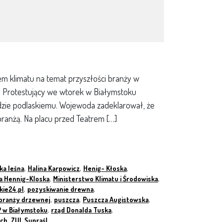
em klimatu na temat przyszłości branży w
 Protestujący we wtorek w Białymstoku
odzie podlaskiemu. Wojewoda zadeklarował, że
 branżą. Na placu przed Teatrem […]
ka leśna
,
Halina Karpowicz
,
Henig- Kłoska
,
na Hennig-Kloska
,
Ministerstwo Klimatu i Środowiska
,
kie24.pl
,
pozyskiwanie drewna
,
 branży drzewnej
,
puszcza
,
Puszcza Augistowska
,
 w Białymstoku
,
rząd Donalda Tuska
,
ych
,
ZUL Supraśl