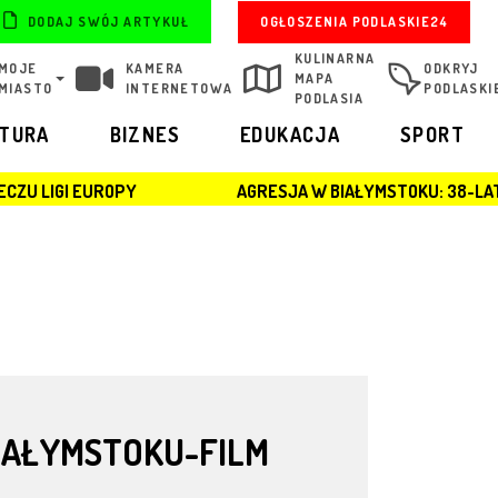
OGŁOSZENIA PODLASKIE24
DODAJ SWÓJ ARTYKUŁ
KULINARNA
MOJE
KAMERA
ODKRYJ
MAPA
MIASTO
INTERNETOWA
PODLASKI
PODLASIA
LTURA
BIZNES
EDUKACJA
SPORT
OPY
AGRESJA W BIAŁYMSTOKU: 38-LATEK ZATRZYMA
IAŁYMSTOKU-FILM