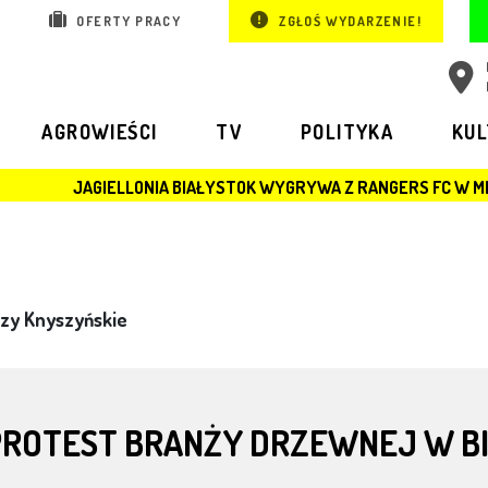
OFERTY PRACY
ZGŁOŚ WYDARZENIE!
AGROWIEŚCI
TV
POLITYKA
KU
ELLONIA BIAŁYSTOK WYGRYWA Z RANGERS FC W MECZU LIGI EUR
zy Knyszyńskie
PROTEST BRANŻY DRZEWNEJ W B