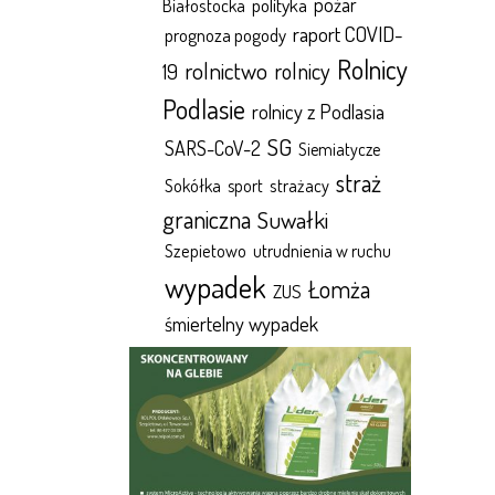
polityka
pożar
Białostocka
raport COVID-
prognoza pogody
Rolnicy
rolnictwo
rolnicy
19
Podlasie
rolnicy z Podlasia
SG
SARS-CoV-2
Siemiatycze
straż
Sokółka
sport
strażacy
graniczna
Suwałki
Szepietowo
utrudnienia w ruchu
wypadek
Łomża
ZUS
śmiertelny wypadek