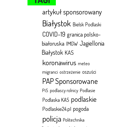
artykuł sponsorowany
Białystok
Bielsk Podlaski
COVID-19
granica polsko-
Jagiellonia
białoruska
IMGW
Białystok
KAS
koronawirus
meteo
oszuści
migranci
ostrzeżenie
PAP Sponsorowane
Podlasie
PiS
podlascy rolnicy
podlaskie
Podlaska KAS
pogoda
Podlaskie24.pl
policja
Politechnika