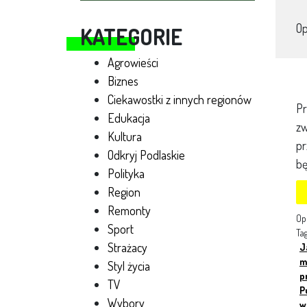
O
KATEGORIE
Agrowieści
Biznes
Ciekawostki z innych regionów
Pr
Edukacja
zw
Kultura
pr
Odkryj Podlaskie
bę
Polityka
Region
Remonty
Op
Sport
Ta
Strażacy
J
m
Styl życia
p
TV
P
Wybory
w