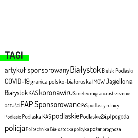
TAGI
Białystok
artykuł sponsorowany
Bielsk Podlaski
COVID-19
Jagiellonia
granica polsko-białoruska
IMGW
koronawirus
Białystok
KAS
meteo
migranci
ostrzeżenie
PAP Sponsorowane
oszuści
PiS
podlascy rolnicy
podlaskie
pogoda
Podlaska KAS
Podlaskie24.pl
Podlasie
policja
polityka
pożar
Politechnika Białostocka
prognoza