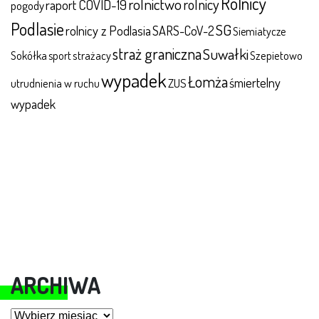
Rolnicy
rolnictwo
rolnicy
raport COVID-19
pogody
Podlasie
SG
rolnicy z Podlasia
SARS-CoV-2
Siemiatycze
straż graniczna
Suwałki
Sokółka
sport
strażacy
Szepietowo
wypadek
Łomża
śmiertelny
ZUS
utrudnienia w ruchu
wypadek
ARCHIWA
Archiwa