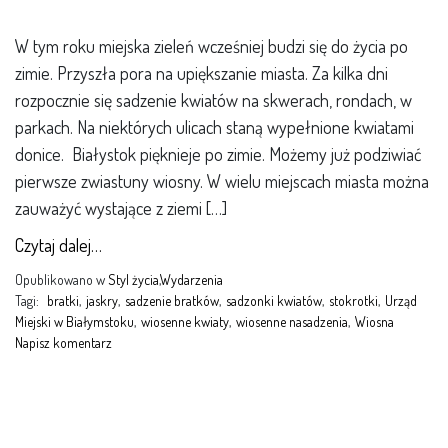
W tym roku miejska zieleń wcześniej budzi się do życia po
zimie. Przyszła pora na upiększanie miasta. Za kilka dni
rozpocznie się sadzenie kwiatów na skwerach, rondach, w
parkach. Na niektórych ulicach staną wypełnione kwiatami
donice. Białystok pięknieje po zimie. Możemy już podziwiać
pierwsze zwiastuny wiosny. W wielu miejscach miasta można
zauważyć wystające z ziemi […]
Czytaj dalej…
Opublikowano w
Styl życia
,
Wydarzenia
Tagi:
bratki
,
jaskry
,
sadzenie bratków
,
sadzonki kwiatów
,
stokrotki
,
Urząd
Miejski w Białymstoku
,
wiosenne kwiaty
,
wiosenne nasadzenia
,
Wiosna
Napisz komentarz