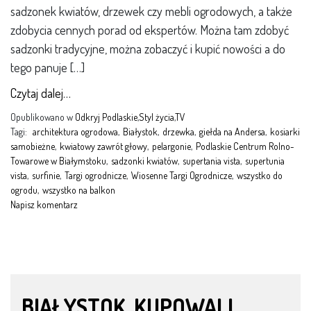
sadzonek kwiatów, drzewek czy mebli ogrodowych, a także
zdobycia cennych porad od ekspertów. Można tam zdobyć
sadzonki tradycyjne, można zobaczyć i kupić nowości a do
tego panuje […]
Czytaj dalej…
Opublikowano w
Odkryj Podlaskie
,
Styl życia
,
TV
Tagi:
architektura ogrodowa
,
Białystok
,
drzewka
,
giełda na Andersa
,
kosiarki
samobieżne
,
kwiatowy zawrót głowy
,
pelargonie
,
Podlaskie Centrum Rolno-
Towarowe w Białymstoku
,
sadzonki kwiatów
,
supertania vista
,
supertunia
vista
,
surfinie
,
Targi ogrodnicze
,
Wiosenne Targi Ogrodnicze
,
wszystko do
ogrodu
,
wszystko na balkon
Napisz komentarz
BIAŁYSTOK. KUPOWALI