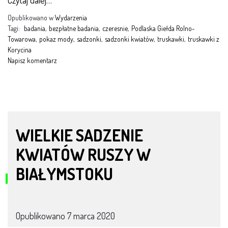
Czytaj dalej…
Opublikowano w
Wydarzenia
Tagi:
badania
,
bezpłatne badania
,
czeresnie
,
Podlaska Giełda Rolno-
Towarowa
,
pokaz mody
,
sadzonki
,
sadzonki kwiatów
,
truskawki
,
truskawki z
Korycina
Napisz komentarz
WIELKIE SADZENIE
KWIATÓW RUSZY W
BIAŁYMSTOKU
Opublikowano
7 marca 2020