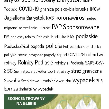
Bielsk
COVID-19
granica polsko-białoruska
IMGW
Podlaski
koronawirus
Jagiellonia Białystok
KAS
meteo
PAP Sponsorowane
oszuści
migranci
ostrzeżenie
podlaskie
Podlaska KAS
Podlasie
PiS
podlascy rolnicy
policja
pogoda
Podlaskie24.pl
Politechnika Białostocka
rolnictwo
raport COVID-19
polityka
pożar
prognoza pogody
Rolnicy Podlasie
rolnicy
rolnicy z Podlasia
SARS-CoV-
straż graniczna
SG
2
Sokółka
sport
strażacy
Siemiatycze
wypadek
Suwałki
ZUS
Szepietowo
utrudnienia w ruchu
Łomża
śmiertelny wypadek