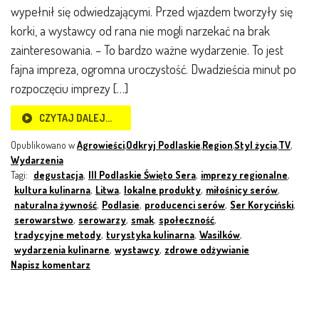
wypełnił się odwiedzającymi. Przed wjazdem tworzyły się
korki, a wystawcy od rana nie mogli narzekać na brak
zainteresowania. – To bardzo ważne wydarzenie. To jest
fajna impreza, ogromna uroczystość. Dwadzieścia minut po
rozpoczęciu imprezy […]
CZYTAJ DALEJ…
Opublikowano w
Agrowieści
,
Odkryj Podlaskie
,
Region
,
Styl życia
,
TV
,
Wydarzenia
Tagi:
degustacja
,
III Podlaskie Święto Sera
,
imprezy regionalne
,
kultura kulinarna
,
Litwa
,
lokalne produkty
,
miłośnicy serów
,
naturalna żywność
,
Podlasie
,
producenci serów
,
Ser Koryciński
,
serowarstwo
,
serowarzy
,
smak
,
społeczność
,
tradycyjne metody
,
turystyka kulinarna
,
Wasilków
,
wydarzenia kulinarne
,
wystawcy
,
zdrowe odżywianie
Napisz komentarz