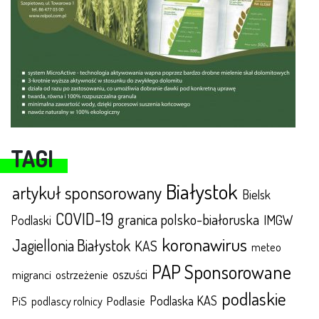
TAGI
Białystok
artykuł sponsorowany
Bielsk
COVID-19
granica polsko-białoruska
IMGW
Podlaski
koronawirus
Jagiellonia Białystok
KAS
meteo
PAP Sponsorowane
oszuści
migranci
ostrzeżenie
podlaskie
Podlaska KAS
Podlasie
PiS
podlascy rolnicy