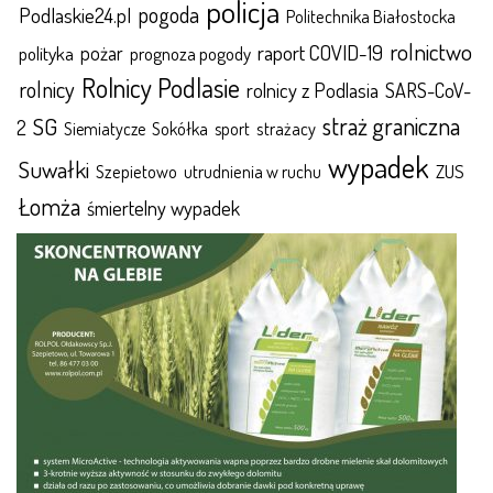
policja
pogoda
Podlaskie24.pl
Politechnika Białostocka
rolnictwo
raport COVID-19
polityka
pożar
prognoza pogody
Rolnicy Podlasie
rolnicy
rolnicy z Podlasia
SARS-CoV-
straż graniczna
SG
2
Sokółka
sport
strażacy
Siemiatycze
wypadek
Suwałki
ZUS
Szepietowo
utrudnienia w ruchu
Łomża
śmiertelny wypadek