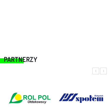
PARTNERZY
‹
›