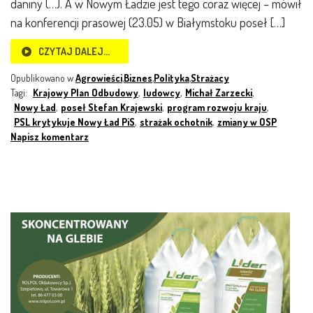
daniny (…). A w Nowym Ładzie jest tego coraz więcej – mówił
na konferencji prasowej (23.05) w Białymstoku poseł […]
CZYTAJ DALEJ…
Opublikowano w
Agrowieści
,
Biznes
,
Polityka
,
Strażacy
Tagi:
Krajowy Plan Odbudowy
,
ludowcy
,
Michał Zarzecki
,
Nowy Ład
,
poseł Stefan Krajewski
,
program rozwoju kraju
,
PSL krytykuje Nowy Ład PiS
,
strażak ochotnik
,
zmiany w OSP
Napisz komentarz