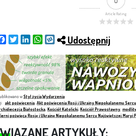
0
Article Rating
Udostępnij
Fac
Twit
Link
Wh
Wy
ebo
ter
edI
ats
kop
ok
n
App
ublikowano w
Styl życia
,
Wydarzenia
gi:
akt poświęcenia
,
Akt poświęcenia Rosji i Ukrainy Niepokalanemu Serc
rchidiecezja Białostocka
,
Kościół Katolicki
,
Kościół Prawosławny
,
modlit
ierni poświęcą Rosję i Ukrainę Niepokalanemu Sercu Najświętszej Maryi 
WIĄZANE ARTYKUŁY: