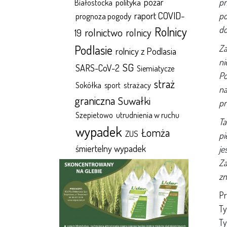
polityka
pożar
pr
Białostocka
raport COVID-
po
prognoza pogody
Rolnicy
do
rolnictwo
rolnicy
19
Podlasie
Za
rolnicy z Podlasia
ni
SG
SARS-CoV-2
Siemiatycze
Po
straż
Sokółka
sport
strażacy
na
graniczna
Suwałki
pr
Szepietowo
utrudnienia w ruchu
Ta
wypadek
Łomża
ZUS
pi
śmiertelny wypadek
je
Za
zn
Pr
Ty
Ty