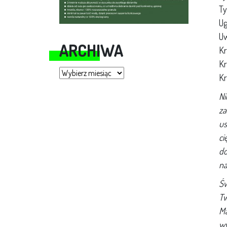
Ty
Ug
Uw
ARCHIWA
Kr
Kr
Archiwa
Kr
Ni
za
us
ci
do
na
Św
Tw
Ma
wy