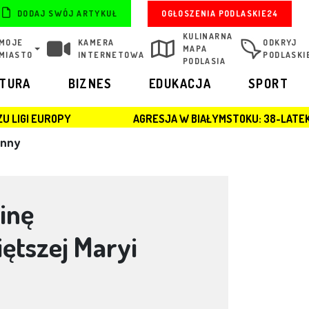
OGŁOSZENIA PODLASKIE24
DODAJ SWÓJ ARTYKUŁ
KULINARNA
MOJE
KAMERA
ODKRYJ
MAPA
MIASTO
INTERNETOWA
PODLASKI
PODLASIA
LTURA
BIZNES
EDUKACJA
SPORT
AGRESJA W BIAŁYMSTOKU: 38-LATEK ZATRZYMANY PO 
anny
inę
ętszej Maryi