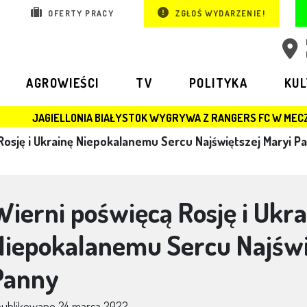
OFERTY PRACY
ZGŁOŚ WYDARZENIE!
AGROWIEŚCI
TV
POLITYKA
KU
A BIAŁYSTOK WYGRYWA Z RANGERS FC W MECZU LIGI EUROPY
Rosję i Ukrainę Niepokalanemu Sercu Najświętszej Maryi P
Wierni poświęcą Rosję i Ukra
Niepokalanemu Sercu Najświ
Panny
publikowano
24 marca 2022