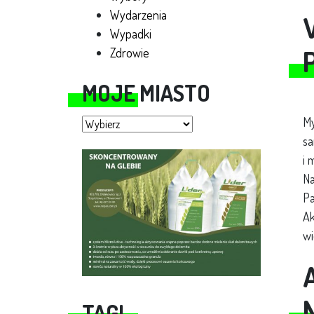
Wydarzenia
Wypadki
Zdrowie
MOJE MIASTO
Moje miasto
My
sa
i 
Na
Pa
Ak
wi
TAGI