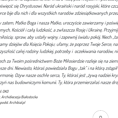
święcić się Chrystusowi. Naród ukraiński i naród rosyjski, które czcz
rce bije dla nich i dla wszystkich narodów zdziesiątkowanych przez
 zatem, Matko Boga i nasza Matko, uroczyście zawierzamy i poś
mych, Kościół i całą ludzkość, a zwłaszcza Rosję i Ukrainę. Przyjm
miłością; spraw, aby ustały wojny, i zapewnij światu pokój. Niech „
amy dziejów dla Księcia Pokoju; ufamy, że poprzez Twoje Serce, na
zyszłość całej rodziny ludzkiej, potrzeby i oczekiwania narodów, ni
ech za Twoim pośrednictwem Boże Miłosierdzie rozleje się na ziemi
sze dni. Niewiasto, któraś powiedziała Bogu „tak” i na którą zstąp
rmonię. Ożyw nasze oschłe serca, Ty, któraś jest „żywą nadziei kry
zyń nas budowniczymi komunii. Ty, która przemierzałaś nasze dro
d. OKO
. Archidiecezja Białostocka
podst. Archibial.pl