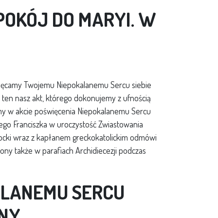
 POKÓJ DO MARYI. W
święcamy Twojemu Niepokalanemu Sercu siebie
ij ten nasz akt, którego dokonujemy z ufnością
ytamy w akcie poświęcenia Niepokalanemu Sercu
tego Franciszka w uroczystość Zwiastowania
ostocki wraz z kapłanem greckokatolickim odmówi
ony także w parafiach Archidiecezji podczas
LANEMU SERCU
NY