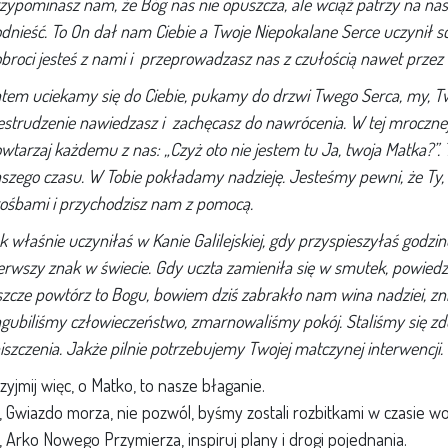
zypominasz nam, że Bóg nas nie opuszcza, ale wciąż patrzy na nas
dnieść. To On dał nam Ciebie a Twoje Niepokalane Serce uczynił sch
broci jesteś z nami i przeprowadzasz nas z czułością nawet przez
tem uciekamy się do Ciebie, pukamy do drzwi Twego Serca, my, T
estrudzenie nawiedzasz i zachęcasz do nawrócenia. W tej mrocznej
wtarzaj każdemu z nas: „Czyż oto nie jestem tu Ja, twoja Matka?”. 
szego czasu. W Tobie pokładamy nadzieję. Jesteśmy pewni, że Ty, 
ośbami i przychodzisz nam z pomocą.
k właśnie uczyniłaś w Kanie Galilejskiej, gdy przyspieszyłaś godzi
erwszy znak w świecie. Gdy uczta zamieniła się w smutek, powiedzia
szcze powtórz to Bogu, bowiem dziś zabrakło nam wina nadziei, zni
gubiliśmy człowieczeństwo, zmarnowaliśmy pokój. Staliśmy się zdo
iszczenia. Jakże pilnie potrzebujemy Twojej matczynej interwencji.
zyjmij więc, o Matko, to nasze błaganie.
, Gwiazdo morza, nie pozwól, byśmy zostali rozbitkami w czasie wo
, Arko Nowego Przymierza, inspiruj plany i drogi pojednania.