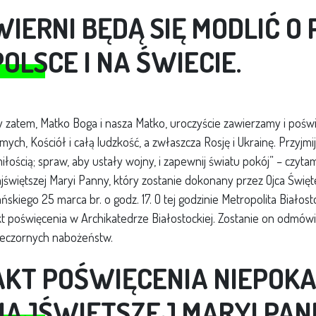
WIERNI BĘDĄ SIĘ MODLIĆ O
POLSCE I NA ŚWIECIE.
 zatem, Matko Boga i nasza Matko, uroczyście zawierzamy i po
mych, Kościół i całą ludzkość, a zwłaszcza Rosję i Ukrainę. Przyjm
miłością; spraw, aby ustały wojny, i zapewnij światu pokój” – cz
jświętszej Maryi Panny, który zostanie dokonany przez Ojca Świę
ńskiego 25 marca br. o godz. 17. O tej godzinie Metropolita Biał
t poświęcenia w Archikatedrze Białostockiej. Zostanie on odmówi
eczornych nabożeństw.
AKT POŚWIĘCENIA
NIEPOKA
NAJŚWIĘTSZEJ MARYI PAN