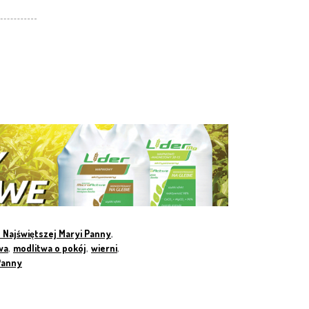
u Najświętszej Maryi Panny
,
wa
,
modlitwa o pokój
,
wierni
,
Panny