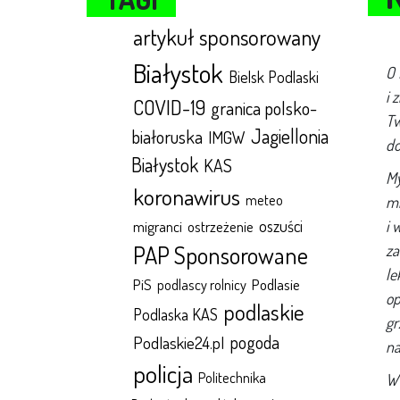
artykuł sponsorowany
Białystok
O 
Bielsk Podlaski
i 
COVID-19
granica polsko-
Tw
Jagiellonia
białoruska
IMGW
do
Białystok
KAS
My
koronawirus
meteo
mi
oszuści
i 
migranci
ostrzeżenie
PAP Sponsorowane
za
le
Podlasie
PiS
podlascy rolnicy
op
podlaskie
Podlaska KAS
gr
pogoda
Podlaskie24.pl
na
policja
Politechnika
W 