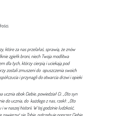
ości.
zy, które za nas przelałaś, sprawią, że znów
lknie zgiełk broni, niech Twoja modlitwa
 dla tych, którzy cierpią i uciekają pod
órzy zostali zmuszeni do opuszczenia swoich
ółczucia i przynagli do otwarcia drzwi i opieki
 ucznia obok Ciebie, powiedział Ci: „Oto syn
nie do ucznia, do każdego z nas, rzekł: „Oto
 w naszej historii. W tej godzinie ludzkość,
 zawierzyć się Tobie, potrzebuje poprzez Ciebie