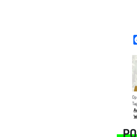
Op
Ta
A
W
PO