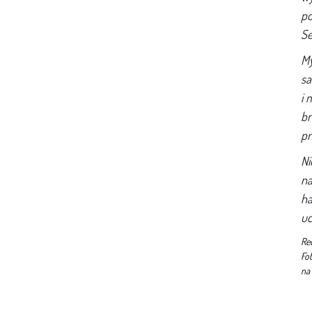
po
Se
My
sa
i 
br
pr
Ni
na
ha
uc
Re
Fot
na 