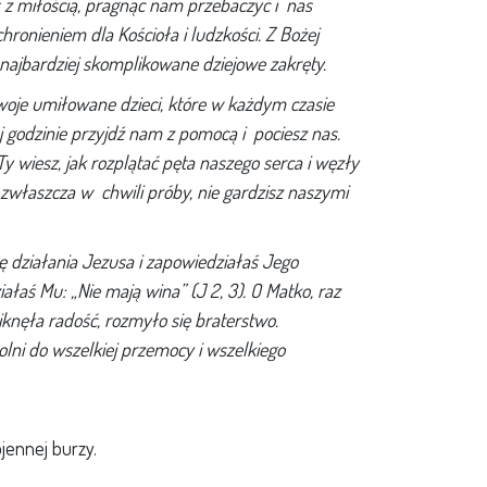
 z miłością, pragnąc nam przebaczyć i nas
ronieniem dla Kościoła i ludzkości. Z Bożej
 najbardziej skomplikowane dziejowe zakręty.
woje umiłowane dzieci, które w każdym czasie
 godzinie przyjdź nam z pomocą i pociesz nas.
Ty wiesz, jak rozplątać pęta naszego serca i węzły
zwłaszcza w chwili próby, nie gardzisz naszymi
nę działania Jezusa i zapowiedziałaś Jego
łaś Mu: „Nie mają wina” (J 2, 3). O Matko, raz
knęła radość, rozmyło się braterstwo.
lni do wszelkiej przemocy i wszelkiego
jennej burzy.