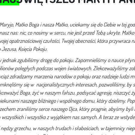
Maryjo, Matko Boga i nasza Matko, uciekamy się do Ciebie w tej godz
znasz nas: nic, co nosimy w sercu, nie jest przed Tobą ukryte. Matk
ojej opatrznościowej czułości, Twojej obecności, która przywraca
 Jezusa, Księcia Pokoju.
 jednak zgubiliśmy drogę do pokoju. Zapomnieliśmy o nauce płyną
lionów poległych podczas wojen światowych. Zlekceważyliśmy zo
wciąż zdradzamy marzenia narodów o pokoju oraz nadzieje ludzi mło
mknęliśmy się w nacjonalistycznych interesach, pozwoliliśmy, by 
kceważyć Boga, żyć w naszym fałszu, podsycać agresję, niszczyć ży
iekunami naszego bliźniego i wspólnego domu, który dzielimy. Pop
zechem zraniliśmy serce naszego Ojca, który pragnie, abyśmy byli br
 wszystkich i wszystko z wyjątkiem nas samych. A teraz ze wsty
nędzy grzechu, w naszych trudach i słabościach, w tajemnicy niepr