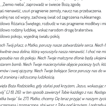
, „Ziemio nieba”, zaprowadź w świecie Bożą zgodę.
aś nienawiść, usuń pragnienie zemsty, naucz nas przebaczenia.
olnij nas od wojny, zachowaj świat od zagrożenia nuklearnego.
ólowo Różańca Świętego, rozbudź w nas pragnienie modlitwy i mił
ólowo rodziny ludzkiej, wskaż narodom drogę braterstwa.
ólowo pokoju, wyjednaj światu pokój.
ech Twój płacz, o Matko, poruszy nasze zatwardziałe serca. Niech ł
kwitnie owa dolina, którą wysuszyła nasza nienawiść. I choć nie mi
posabia nas do pokoju. Niech Twoje matczyne dłonie będą ukojeniem
ężarem bomb. Niech Twoje macierzyńskie objęcie pocieszy tych, kt
mów i swej ojczyzny. Niech Twoje bolejące Serce poruszy nas do wsp
d zranioną i odrzuconą ludzkością.
ięta Boża Rodzicielko, gdy stałaś pod krzyżem, Jezus, wskazując na
ój” (J 19, 26): w ten sposób zawierzył Tobie każdego z nas. Następ
tka twoja” (w. 27). Matko, chcemy Cię teraz przyjąć w naszym życiu i
czerpana i zrozpaczona, stoi wraz z Tobą pod krzyżem. I potrzebuje