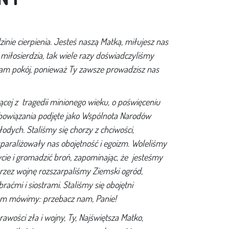
inie cierpienia. Jesteś naszą Matką, miłujesz nas
o miłosierdzia, tak wiele razy doświadczyliśmy
 nam pokój, ponieważ Ty zawsze prowadzisz nas
cej z tragedii minionego wieku, o poświęceniu
bowiązania podjęte jako Wspólnota Narodów
dych. Staliśmy się chorzy z chciwości,
sparaliżowały nas obojętność i egoizm. Woleliśmy
cie i gromadzić broń, zapominając, że jesteśmy
rzez wojnę rozszarpaliśmy Ziemski ogród,
aćmi i siostrami. Staliśmy się obojętni
dem mówimy: przebacz nam, Panie!
awości zła i wojny, Ty, Najświętsza Matko,