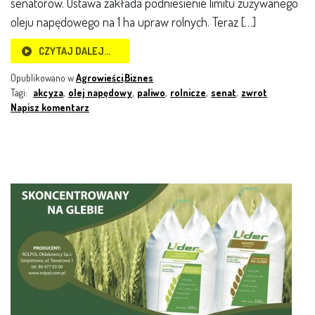
senatorów. Ustawa zakłada podniesienie limitu zużywanego
oleju napędowego na 1 ha upraw rolnych. Teraz […]
CZYTAJ DALEJ…
Opublikowano w
Agrowieści
,
Biznes
Tagi:
akcyza
,
olej napędowy
,
paliwo
,
rolnicze
,
senat
,
zwrot
Napisz komentarz