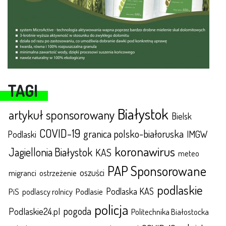
TAGI
Białystok
artykuł sponsorowany
Bielsk
COVID-19
granica polsko-białoruska
IMGW
Podlaski
koronawirus
Jagiellonia Białystok
KAS
meteo
PAP Sponsorowane
oszuści
migranci
ostrzeżenie
podlaskie
Podlaska KAS
Podlasie
PiS
podlascy rolnicy
policja
pogoda
Podlaskie24.pl
Politechnika Białostocka