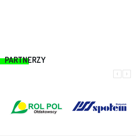
PARTNERZY
‹
›