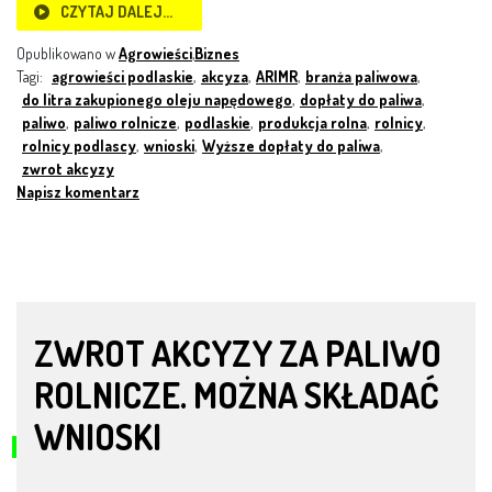
CZYTAJ DALEJ…
Opublikowano w
Agrowieści
,
Biznes
Tagi:
agrowieści podlaskie
,
akcyza
,
ARIMR
,
branża paliwowa
,
do litra zakupionego oleju napędowego
,
dopłaty do paliwa
,
paliwo
,
paliwo rolnicze
,
podlaskie
,
produkcja rolna
,
rolnicy
,
rolnicy podlascy
,
wnioski
,
Wyższe dopłaty do paliwa
,
zwrot akcyzy
Napisz komentarz
ZWROT AKCYZY ZA PALIWO
ROLNICZE. MOŻNA SKŁADAĆ
WNIOSKI