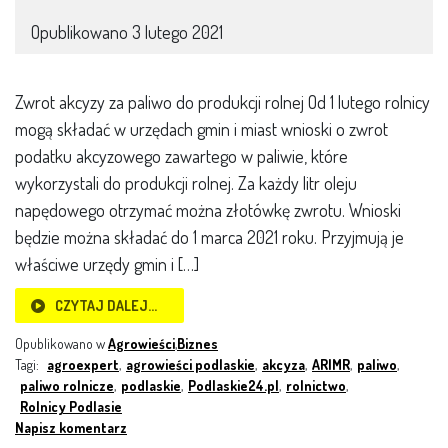
Opublikowano
3 lutego 2021
Zwrot akcyzy za paliwo do produkcji rolnej Od 1 lutego rolnicy
mogą składać w urzędach gmin i miast wnioski o zwrot
podatku akcyzowego zawartego w paliwie, które
wykorzystali do produkcji rolnej. Za każdy litr oleju
napędowego otrzymać można złotówkę zwrotu. Wnioski
będzie można składać do 1 marca 2021 roku. Przyjmują je
właściwe urzędy gmin i […]
CZYTAJ DALEJ…
Opublikowano w
Agrowieści
,
Biznes
Tagi:
agroexpert
,
agrowieści podlaskie
,
akcyza
,
ARIMR
,
paliwo
,
paliwo rolnicze
,
podlaskie
,
Podlaskie24.pl
,
rolnictwo
,
Rolnicy Podlasie
Napisz komentarz