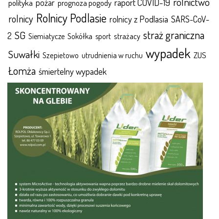
rolnictwo
raport COVID-19
polityka
pożar
prognoza pogody
Rolnicy Podlasie
rolnicy
rolnicy z Podlasia
SARS-CoV-
straż graniczna
SG
2
Sokółka
sport
strażacy
Siemiatycze
wypadek
Suwałki
ZUS
Szepietowo
utrudnienia w ruchu
Łomża
śmiertelny wypadek