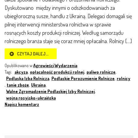
Dyskutowano między innymi o odszkodowaniach za
ubiegłoroczną susze, handlu z Ukrainą. Delegaci domagali się
pilnej interwencji ministerstwa rolnictwa w sprawie
rosnących koszty produkcji rolniczej. Według samorządu
rolniczego branża staje się coraz mniej opłacalna. Rolnicy […]
CZYTAJ DALEJ…
Opublikowano w
Agrowieści
,
Wydarzenia
Tagi:
akcyza
,
opłacalność produkcji rolnej
,
paliwo rolnicze
,
Podlaska Izba Rolnicza
,
Podlaskie Porozumienie Rolnicze
,
rolnicy
,
tanie zboże
,
Ukraina
,
Walne Zgromadzenie Podlaskiej Izby Rolniczej
,
wojna rosyjsko-ukraińska
Napisz komentarz