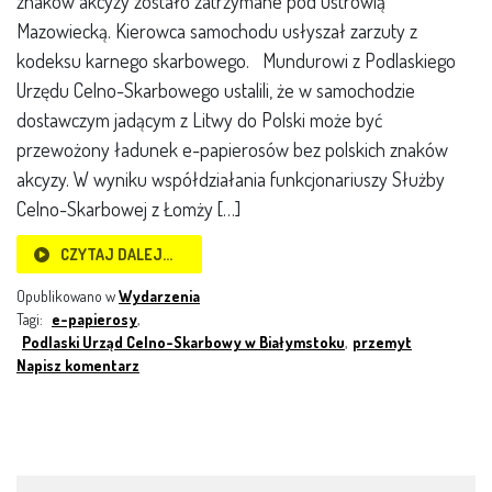
znaków akcyzy zostało zatrzymane pod Ostrowią
Mazowiecką. Kierowca samochodu usłyszał zarzuty z
kodeksu karnego skarbowego. Mundurowi z Podlaskiego
Urzędu Celno-Skarbowego ustalili, że w samochodzie
dostawczym jadącym z Litwy do Polski może być
przewożony ładunek e-papierosów bez polskich znaków
akcyzy. W wyniku współdziałania funkcjonariuszy Służby
Celno-Skarbowej z Łomży […]
CZYTAJ DALEJ…
Opublikowano w
Wydarzenia
Tagi:
e-papierosy
,
Podlaski Urząd Celno-Skarbowy w Białymstoku
,
przemyt
Napisz komentarz