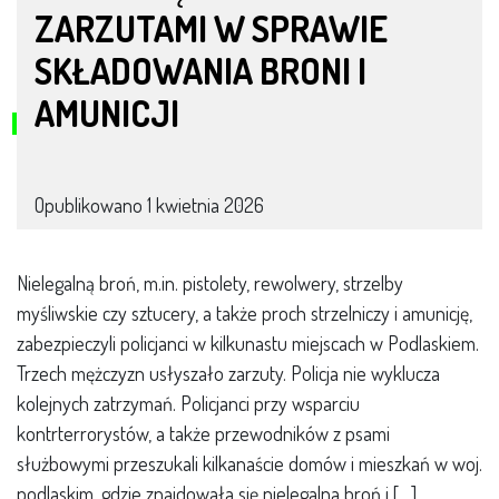
ZARZUTAMI W SPRAWIE
SKŁADOWANIA BRONI I
AMUNICJI
Opublikowano
1 kwietnia 2026
Nielegalną broń, m.in. pistolety, rewolwery, strzelby
myśliwskie czy sztucery, a także proch strzelniczy i amunicję,
zabezpieczyli policjanci w kilkunastu miejscach w Podlaskiem.
Trzech mężczyzn usłyszało zarzuty. Policja nie wyklucza
kolejnych zatrzymań. Policjanci przy wsparciu
kontrterrorystów, a także przewodników z psami
służbowymi przeszukali kilkanaście domów i mieszkań w woj.
podlaskim, gdzie znajdowała się nielegalna broń i […]