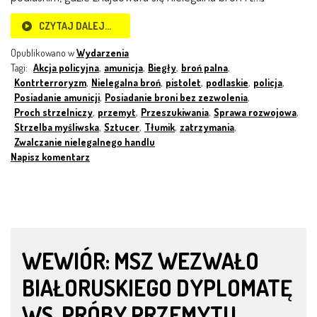
CZYTAJ DALEJ…
Opublikowano w
Wydarzenia
Tagi:
Akcja policyjna
,
amunicja
,
Biegły
,
broń palna
,
Kontrterroryzm
,
Nielegalna broń
,
pistolet
,
podlaskie
,
policja
,
Posiadanie amunicji
,
Posiadanie broni bez zezwolenia
,
Proch strzelniczy
,
przemyt
,
Przeszukiwania
,
Sprawa rozwojowa
,
Strzelba myśliwska
,
Sztucer
,
Tłumik
,
zatrzymania
,
Zwalczanie nielegalnego handlu
Napisz komentarz
WEWIÓR: MSZ WEZWAŁO
BIAŁORUSKIEGO DYPLOMATĘ
WS. PRÓBY PRZEMYTU