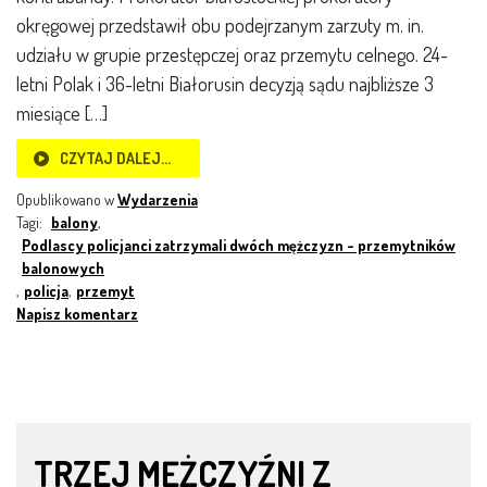
okręgowej przedstawił obu podejrzanym zarzuty m. in.
udziału w grupie przestępczej oraz przemytu celnego. 24-
letni Polak i 36-letni Białorusin decyzją sądu najbliższe 3
miesiące […]
CZYTAJ DALEJ…
Opublikowano w
Wydarzenia
Tagi:
balony
,
Podlascy policjanci zatrzymali dwóch mężczyzn - przemytników
balonowych
,
policja
,
przemyt
Napisz komentarz
TRZEJ MĘŻCZYŹNI Z