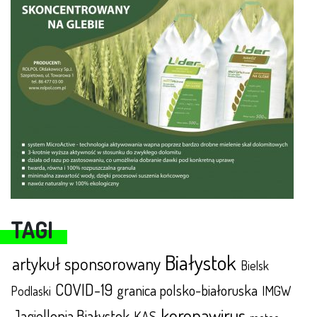
TAGI
Białystok
artykuł sponsorowany
Bielsk
COVID-19
granica polsko-białoruska
IMGW
Podlaski
koronawirus
Jagiellonia Białystok
KAS