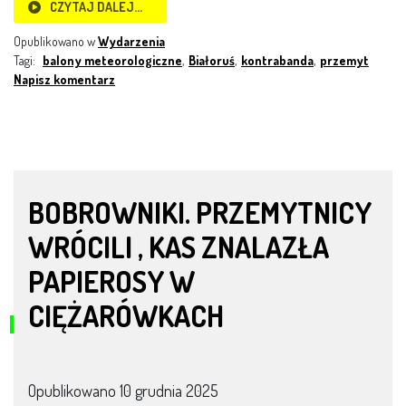
CZYTAJ DALEJ…
Opublikowano w
Wydarzenia
Tagi:
balony meteorologiczne
,
Białoruś
,
kontrabanda
,
przemyt
Napisz komentarz
BOBROWNIKI. PRZEMYTNICY
WRÓCILI , KAS ZNALAZŁA
PAPIEROSY W
CIĘŻARÓWKACH
Opublikowano
10 grudnia 2025