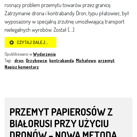
rosnący problem przemytu towarów przez granicę.
Zatrzymanie drona i kontrabandy Dron, typu płatowiec, był
wyposażony w specjalną zrzutnię umożliwiającą transport
nielegalnych wyrobów. Został […]
CZYTAJ DALEJ…
Opublikowano w
Wydarzenia
Tagi:
dron
,
Grzybowce
,
kontrabanda
,
Michałowo
,
przemyt
Napisz komentarz
PRZEMYT PAPIEROSÓW Z
BIAŁORUSI PRZY UŻYCIU
DRONÓW – NOWA METODA