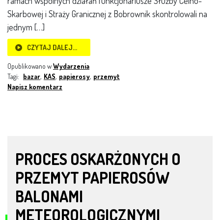
ramach wspólnych działań funkcjonariusze Służby Celno-
Skarbowej i Straży Granicznej z Bobrownik skontrolowali na
jednym […]
CZYTAJ DALEJ…
Opublikowano w
Wydarzenia
Tagi:
bazar
,
KAS
,
papierosy
,
przemyt
Napisz komentarz
PROCES OSKARŻONYCH O
PRZEMYT PAPIEROSÓW
BALONAMI
METEOROLOGICZNYMI