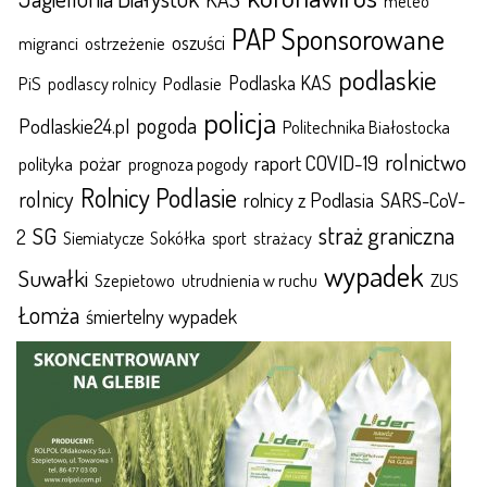
meteo
PAP Sponsorowane
oszuści
migranci
ostrzeżenie
podlaskie
Podlaska KAS
Podlasie
PiS
podlascy rolnicy
policja
pogoda
Podlaskie24.pl
Politechnika Białostocka
rolnictwo
raport COVID-19
polityka
pożar
prognoza pogody
Rolnicy Podlasie
rolnicy
rolnicy z Podlasia
SARS-CoV-
straż graniczna
SG
2
Sokółka
sport
strażacy
Siemiatycze
wypadek
Suwałki
ZUS
Szepietowo
utrudnienia w ruchu
Łomża
śmiertelny wypadek