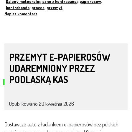
Balony meteorologiczne z kontrabandą papierosów
,
kontrabanda
,
proces
,
przemyt
Napisz komentarz
PRZEMYT E-PAPIEROSÓW
UDAREMNIONY PRZEZ
PODLASKĄ KAS
Opublikowano
20 kwietnia 2026
Dostawcze auto z ładunkiem e-papierosów bez polskich