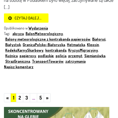
na sobotę w Podlaskiem było więcej, zatrzymywane są także
[…]
CZYTAJ DALEJ…
Opublikowano w
Wydarzenia
Tagi:
akcyza
,
BalonMeteorologiczny
,
Balony meteorologiczne z kontrabandą papierosów
,
Białoruś
,
Białystok
,
GranicaPolsko-Białoruska
,
Hetmańska
,
Kleosin
,
KodeksKarnySkarbowy
,
kontrabanda
,
KryzysMigracyjny
,
Kuźnica
,
papierosy
,
podlaskie
,
policja
,
przemyt
,
Siemianówka
,
StrażGraniczna
,
TransportTowarów
,
zatrzymania
Napisz komentarz
Poprzednie
Następne
«
1
2
3
…
5
»