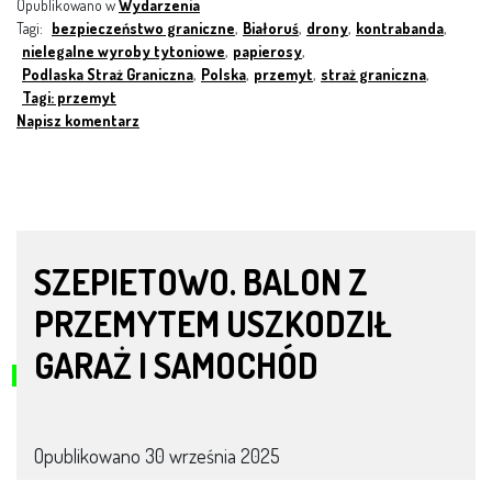
Opublikowano w
Wydarzenia
Tagi:
bezpieczeństwo graniczne
,
Białoruś
,
drony
,
kontrabanda
,
nielegalne wyroby tytoniowe
,
papierosy
,
Podlaska Straż Graniczna
,
Polska
,
przemyt
,
straż graniczna
,
Tagi: przemyt
Napisz komentarz
SZEPIETOWO. BALON Z
PRZEMYTEM USZKODZIŁ
GARAŻ I SAMOCHÓD
Opublikowano
30 września 2025