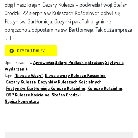
objął nasz krajan, Cezary Kulesza – podkreślał wójt Stefan
Grodzki. 22 sierpnia w Kuleszach Kościelnych odbył się
Festyn św. Bartłomieja. Dożynki parafialno-gminne
połączono z odpustem na św. Bartłomieja. Tak duża impreza
[…]
CZYTAJ DALEJ…
Opublikowano w
Agrowieści
,
Odkryj Podlaskie
,
Strażacy
,
Styl życia
,
Wydarzenia
Tagi:
"Bitwa o Wozy"
,
Bitwa o wozy Kulesze Kościelne
,
Cezary Kulesza
,
Dożynki w Kuleszach Kościelnych
,
Festyn św. Bartłomieja Kulesze Kościelne
,
Kulesze Kościelne
,
OSP Kulesze Kościelne
,
Stefan Grodzki
Napisz komentarz