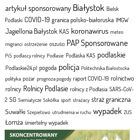
Białystok
artykuł sponsorowany
Bielsk
COVID-19
granica polsko-białoruska
IMGW
Podlaski
koronawirus
Jagiellonia Białystok
KAS
meteo
PAP Sponsorowane
oszuści
migranci
ostrzeżenie
podlaskie
Podlaska KAS
Podlasie
PiS
podlascy rolnicy
policja
pogoda
Podlaskie24.pl
Politechnika Białostocka
rolnictwo
raport COVID-19
polityka
pożar
prognoza pogody
Rolnicy Podlasie
rolnicy
rolnicy z Podlasia
SARS-CoV-
straż graniczna
SG
2
Sokółka
sport
strażacy
Siemiatycze
wypadek
Suwałki
ZUS
Szepietowo
utrudnienia w ruchu
Łomża
śmiertelny wypadek