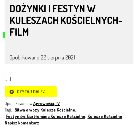
DOŻYNKI I FESTYN W
KULESZACH KOŚCIELNYCH-
FILM
Opublikowano
22 sierpnia 2021
[…]
CZYTAJ DALEJ…
Opublikowano w
Agrowieści
,
TV
Tagi:
Bitwa o wozy Kulesze Kościelne
,
Festyn św. Bartłomieja Kulesze Kościelne
,
Kulesze Kościelne
Napisz komentarz