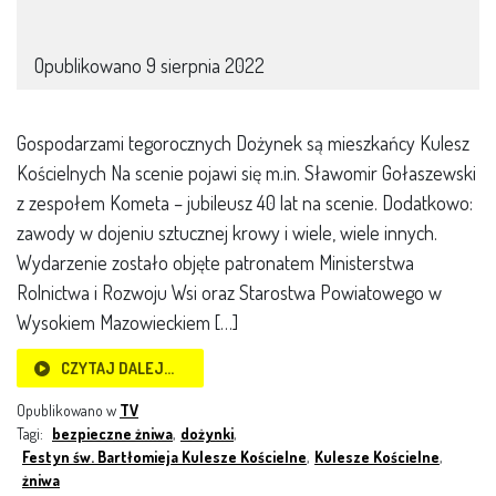
Opublikowano
9 sierpnia 2022
Gospodarzami tegorocznych Dożynek są mieszkańcy Kulesz
Kościelnych Na scenie pojawi się m.in. Sławomir Gołaszewski
z zespołem Kometa – jubileusz 40 lat na scenie. Dodatkowo:
zawody w dojeniu sztucznej krowy i wiele, wiele innych.
Wydarzenie zostało objęte patronatem Ministerstwa
Rolnictwa i Rozwoju Wsi oraz Starostwa Powiatowego w
Wysokiem Mazowieckiem […]
CZYTAJ DALEJ…
Opublikowano w
TV
Tagi:
bezpieczne żniwa
,
dożynki
,
Festyn św. Bartłomieja Kulesze Kościelne
,
Kulesze Kościelne
,
żniwa