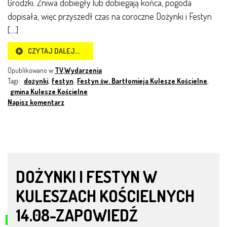
Grodzki. Żniwa dobiegły lub dobiegają końca, pogoda
dopisała, więc przyszedł czas na coroczne Dożynki i Festyn
[…]
CZYTAJ DALEJ…
Opublikowano w
TV
,
Wydarzenia
Tagi:
dożynki
,
festyn
,
Festyn św. Bartłomieja Kulesze Kościelne
,
gmina Kulesze Kościelne
Napisz komentarz
DOŻYNKI I FESTYN W
KULESZACH KOŚCIELNYCH
14.08-ZAPOWIEDŹ