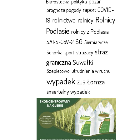
polityka
pożar
Białostocka
raport COVID-
prognoza pogody
Rolnicy
rolnictwo
rolnicy
19
Podlasie
rolnicy z Podlasia
SG
SARS-CoV-2
Siemiatycze
straż
Sokółka
sport
strażacy
graniczna
Suwałki
Szepietowo
utrudnienia w ruchu
wypadek
Łomża
ZUS
śmiertelny wypadek