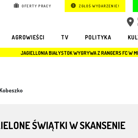
OFERTY PRACY
ZGŁOŚ WYDARZENIE!
AGROWIEŚCI
TV
POLITYKA
KU
ELLONIA BIAŁYSTOK WYGRYWA Z RANGERS FC W MECZU LIGI EUR
 Kobeszko
IELONE ŚWIĄTKI W SKANSENIE