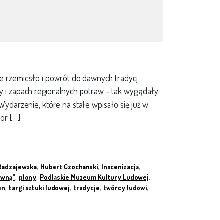
e rzemiosło i powrót do dawnych tradycji
i zapach regionalnych potraw – tak wyglądały
ydarzenie, które na stałe wpisało się już w
lor […]
 Radzajewska
,
Hubert Czochański
,
Inscenizacja
,
ewną"
,
plony
,
Podlaskie Muzeum Kultury Ludowej
,
en
,
targi sztuki ludowej
,
tradycje
,
twórcy ludowi
,