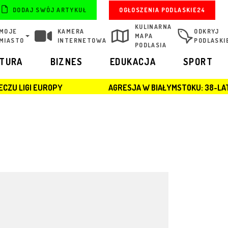
OGŁOSZENIA PODLASKIE24
DODAJ SWÓJ ARTYKUŁ
KULINARNA
MOJE
KAMERA
ODKRYJ
MAPA
MIASTO
INTERNETOWA
PODLASKI
PODLASIA
LTURA
BIZNES
EDUKACJA
SPORT
OPY
AGRESJA W BIAŁYMSTOKU: 38-LATEK ZATRZYMA