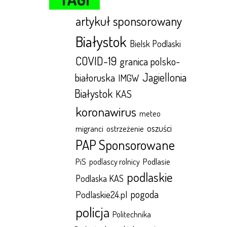
artykuł sponsorowany
Białystok
Bielsk Podlaski
COVID-19
granica polsko-
Jagiellonia
białoruska
IMGW
Białystok
KAS
koronawirus
meteo
oszuści
migranci
ostrzeżenie
PAP Sponsorowane
Podlasie
PiS
podlascy rolnicy
podlaskie
Podlaska KAS
pogoda
Podlaskie24.pl
policja
Politechnika