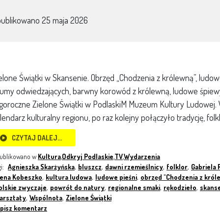
publikowano
25 maja 2026
elone Świątki w Skansenie. Obrzęd „Chodzenia z królewną”, ludow
umy odwiedzających, barwny korowód z królewną, ludowe śpiewy 
goroczne Zielone Świątki w PodlaskiM Muzeum Kultury Ludowej. W
lendarz kulturalny regionu, po raz kolejny połączyło tradycję, folk
CZYTAJ DALEJ…
ublikowano w
Kultura
,
Odkryj Podlaskie
,
TV
,
Wydarzenia
gi:
Agnieszka Skarżyńska
,
bluszcz
,
dawni rzemieślnicy
,
folklor
,
Gabriela
rena Kobeszko
,
kultura ludowa
,
ludowe pieśni
,
obrzęd "Chodzenia z król
olskie zwyczaje
,
powrót do natury
,
regionalne smaki
,
rękodzieło
,
skans
arsztaty
,
Wspólnota
,
Zielone Świątki
pisz komentarz