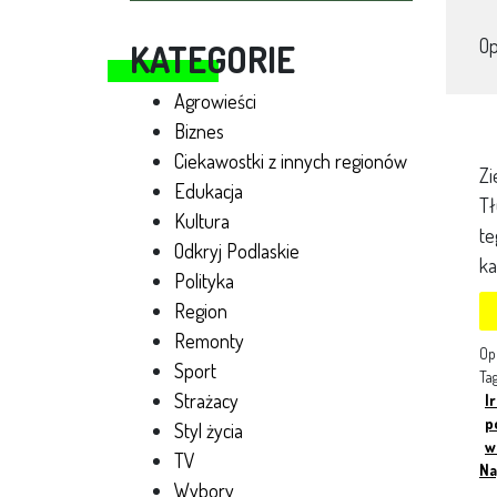
O
KATEGORIE
Agrowieści
Biznes
Ciekawostki z innych regionów
Zi
Edukacja
Tł
Kultura
te
Odkryj Podlaskie
ka
Polityka
Region
Remonty
Op
Sport
Ta
Strażacy
I
p
Styl życia
w
TV
Na
Wybory