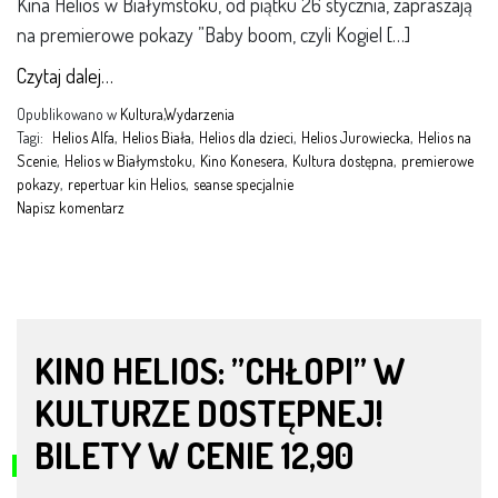
Kina Helios w Białymstoku, od piątku 26 stycznia, zapraszają
na premierowe pokazy ”Baby boom, czyli Kogiel […]
Czytaj dalej…
Opublikowano w
Kultura
,
Wydarzenia
Tagi:
Helios Alfa
,
Helios Biała
,
Helios dla dzieci
,
Helios Jurowiecka
,
Helios na
Scenie
,
Helios w Białymstoku
,
Kino Konesera
,
Kultura dostępna
,
premierowe
pokazy
,
repertuar kin Helios
,
seanse specjalnie
Napisz komentarz
KINO HELIOS: ”CHŁOPI” W
KULTURZE DOSTĘPNEJ!
BILETY W CENIE 12,90