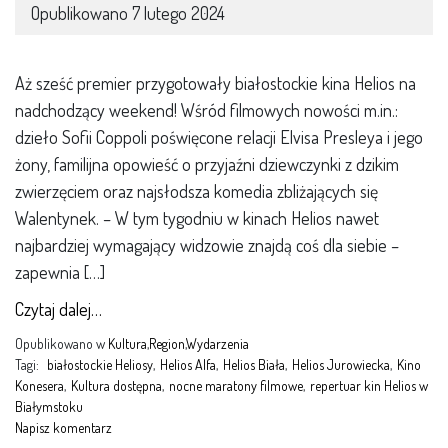
Opublikowano
7 lutego 2024
Aż sześć premier przygotowały białostockie kina Helios na
nadchodzący weekend! Wśród filmowych nowości m.in.:
dzieło Sofii Coppoli poświęcone relacji Elvisa Presleya i jego
żony, familijna opowieść o przyjaźni dziewczynki z dzikim
zwierzęciem oraz najsłodsza komedia zbliżających się
Walentynek. – W tym tygodniu w kinach Helios nawet
najbardziej wymagający widzowie znajdą coś dla siebie –
zapewnia […]
Czytaj dalej…
Opublikowano w
Kultura
,
Region
,
Wydarzenia
Tagi:
białostockie Heliosy
,
Helios Alfa
,
Helios Biała
,
Helios Jurowiecka
,
Kino
Konesera
,
Kultura dostępna
,
nocne maratony filmowe
,
repertuar kin Helios w
Białymstoku
Napisz komentarz