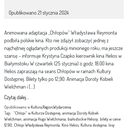
Opublikowano
21 stycznia 2024
Animowana adaptacja „Chłopów” Władysława Reymonta
podbiła polskie kina. Kto nie zdążył zobaczyć jednej z
najchętniej oglądanych produkcji minionego roku, ma jeszcze
szansę – informuje Krystyna Czapko kierownik kina Helios w
Białymstoku W czwartek (25 stycznia) o godz. 18.00 kina
Helios zapraszają na seans Chłopów w ramach Kultury
Dostępnej. Bilety tylko po 12,90. Animacja Doroty Kobieli
Wielchman i […]
Czytaj dalej…
Opublikowano w
Kultura
,
Region
,
Wydarzenia
Tagi:
''Chłopi'' w Kulturze Dostępnej
,
animacja Doroty Kobieli
Wielchman
,
animacja Hugo Wielchmana
,
białostockie Heliosy
,
bilety w cenie
12.90
,
Chłopi Władysława Reymonta
,
Kino Helios
,
Kultura dostępna
,
losy