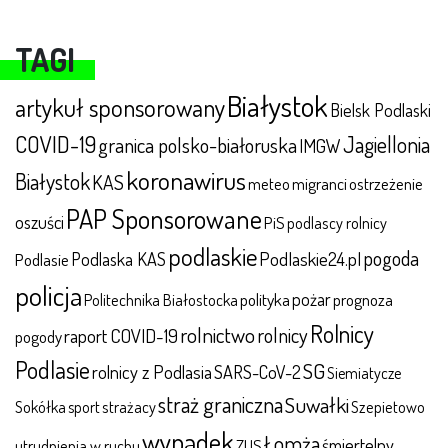
TAGI
Białystok
artykuł sponsorowany
Bielsk Podlaski
COVID-19
Jagiellonia
granica polsko-białoruska
IMGW
koronawirus
Białystok
KAS
meteo
migranci
ostrzeżenie
PAP Sponsorowane
oszuści
PiS
podlascy rolnicy
podlaskie
pogoda
Podlaska KAS
Podlaskie24.pl
Podlasie
policja
polityka
pożar
Politechnika Białostocka
prognoza
Rolnicy
rolnictwo
rolnicy
raport COVID-19
pogody
Podlasie
SG
rolnicy z Podlasia
SARS-CoV-2
Siemiatycze
straż graniczna
Suwałki
Sokółka
sport
strażacy
Szepietowo
wypadek
Łomża
śmiertelny
ZUS
utrudnienia w ruchu