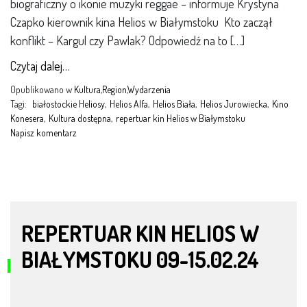
biograficzny o ikonie muzyki reggae – informuje Krystyna
Czapko kierownik kina Helios w Białymstoku Kto zaczął
konflikt – Kargul czy Pawlak? Odpowiedź na to […]
Czytaj dalej…
Opublikowano w
Kultura
,
Region
,
Wydarzenia
Tagi:
białostockie Heliosy
,
Helios Alfa
,
Helios Biała
,
Helios Jurowiecka
,
Kino
Konesera
,
Kultura dostępna
,
repertuar kin Helios w Białymstoku
Napisz komentarz
REPERTUAR KIN HELIOS W
BIAŁYMSTOKU 09-15.02.24