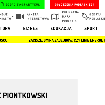
OGŁOSZENIA PODLASKIE24
DODAJ SWÓJ ARTYKUŁ
KULINARNA
MOJE
KAMERA
ODKRYJ
MAPA
MIASTO
INTERNETOWA
PODLASKI
PODLASIA
LTURA
BIZNES
EDUKACJA
SPORT
ZACISZE, GMINA ZABŁUDÓW. CZY LINIE ENERGETYCZNĄ ZERW
Z PIONTKOWSKI