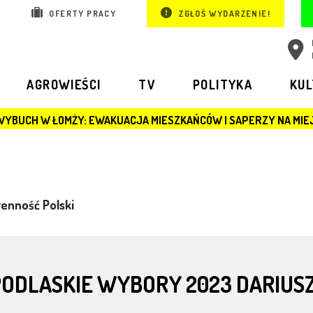
OFERTY PRACY
ZGŁOŚ WYDARZENIE!
AGROWIEŚCI
TV
POLITYKA
KU
Y: EWAKUACJA MIESZKAŃCÓW I SAPERZY NA MIEJSCU
enność Polski
PODLASKIE WYBORY 2023 DARIUS