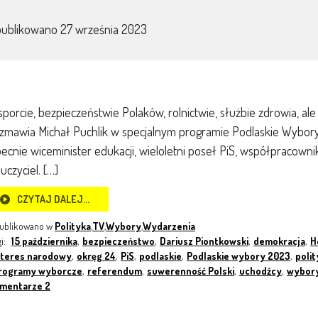
publikowano
27 września 2023
sporcie, bezpieczeństwie Polaków, rolnictwie, służbie zdrowia, ale
zmawia Michał Puchlik w specjalnym programie Podlaskie Wybory 
ecnie wiceminister edukacji, wieloletni poseł PiS, współpracown
uczyciel. […]
CZYTAJ DALEJ…
ublikowano w
Polityka
,
TV
,
Wybory
,
Wydarzenia
gi:
15 października
,
bezpieczeństwo
,
Dariusz Piontkowski
,
demokracja
,
H
nteres narodowy
,
okręg 24
,
PiS
,
podlaskie
,
Podlaskie wybory 2023
,
polit
rogramy wyborcze
,
referendum
,
suwerenność Polski
,
uchodźcy
,
wybor
mentarze 2