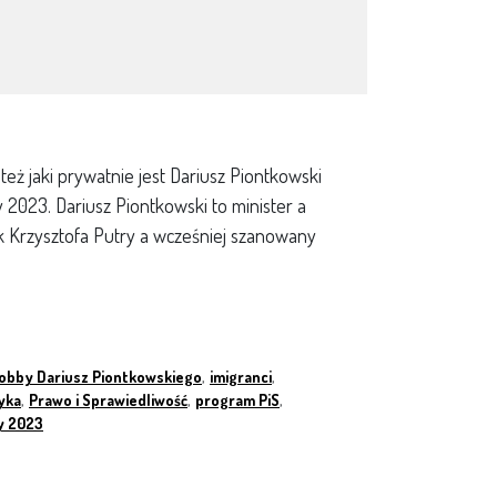
 też jaki prywatnie jest Dariusz Piontkowski
2023. Dariusz Piontkowski to minister a
ik Krzysztofa Putry a wcześniej szanowany
obby Dariusz Piontkowskiego
,
imigranci
,
yka
,
Prawo i Sprawiedliwość
,
program PiS
,
y 2023