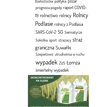
polityka
pożar
Białostocka
raport COVID-
prognoza pogody
Rolnicy
rolnictwo
rolnicy
19
Podlasie
rolnicy z Podlasia
SG
SARS-CoV-2
Siemiatycze
straż
Sokółka
sport
strażacy
graniczna
Suwałki
Szepietowo
utrudnienia w ruchu
wypadek
Łomża
ZUS
śmiertelny wypadek