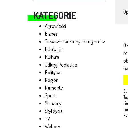
O
KATEGORIE
Agrowieści
Biznes
Ciekawostki z innych regionów
O 
Edukacja
ro
Kultura
ob
Odkryj Podlaskie
na
Polityka
Region
Remonty
Op
Sport
Ta
Strażacy
i
p
Styl życia
ko
TV
Wybory