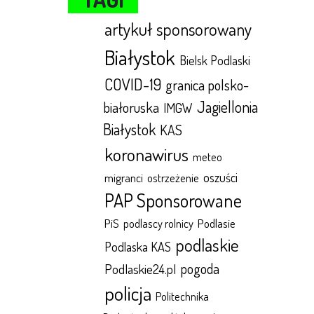
artykuł sponsorowany
Białystok
Bielsk Podlaski
COVID-19
granica polsko-
Jagiellonia
białoruska
IMGW
Białystok
KAS
koronawirus
meteo
oszuści
migranci
ostrzeżenie
PAP Sponsorowane
Podlasie
PiS
podlascy rolnicy
podlaskie
Podlaska KAS
pogoda
Podlaskie24.pl
policja
Politechnika