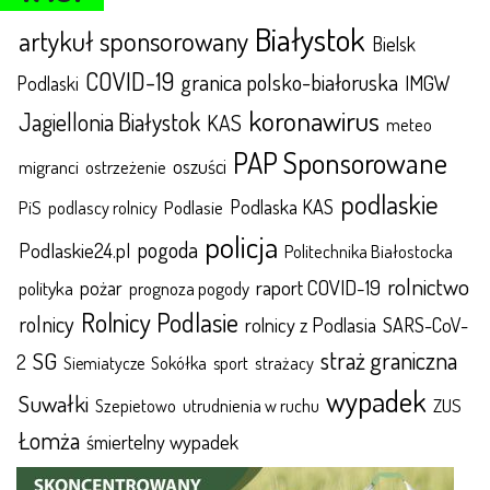
Białystok
artykuł sponsorowany
Bielsk
COVID-19
granica polsko-białoruska
IMGW
Podlaski
koronawirus
Jagiellonia Białystok
KAS
meteo
PAP Sponsorowane
oszuści
migranci
ostrzeżenie
podlaskie
Podlaska KAS
Podlasie
PiS
podlascy rolnicy
policja
pogoda
Podlaskie24.pl
Politechnika Białostocka
rolnictwo
raport COVID-19
polityka
pożar
prognoza pogody
Rolnicy Podlasie
rolnicy
rolnicy z Podlasia
SARS-CoV-
straż graniczna
SG
2
Sokółka
sport
strażacy
Siemiatycze
wypadek
Suwałki
ZUS
Szepietowo
utrudnienia w ruchu
Łomża
śmiertelny wypadek