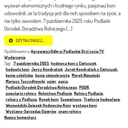
wyzwań ekonomicznych i trudnego rynku, pasjonaci koni
udowodnili, że ta tradycja jest dla nich sposobem na życie, a
nie tylko zawodem. 7 października 2025 roku Podlaski
Ośrodek Doradztwa Rolniczego […]
CZYTAJ DALEJ…
Opublikowano w
Agrowieści
,
Odkryj Podlaskie
,
Styl życia
,
TV
,
Wydarzenia
Tagi:
7 października 2025
,
hodowca koni z Ciełuszek
,
hodowla koni
,
Jerzy Kondratiuk
,
Jurek Kondratiuk z Ciełuszek
,
konie sokólskie
,
konie zimnokrwiste
,
Marek Niewiński
,
Mariusz Toczydłowski
,
ogier
,
pasja
,
Podlaski Ośrodek Doradztwa Rolniczego
,
PODR
,
popularni rolnicy
,
Rolnictwo Podlasie
,
Rolnicy Podlasie
,
rolnicy z Podlasia
,
Rynek koni
,
Szepietowo
,
Tradycje hodowlane
,
Wojewódzki Związek Hodowców Koni
,
wystawa koni
,
Wystawa-Sprzedaż Ogierów
,
znani rolnicy
Napisz komentarz