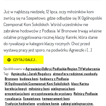
Już w najbliższą niedzielę, 12 lipca, oczy miłośników koni
zwrócą się na Szepietowo, gdzie odbędzie się IX Ogólnopolski
Czempionat Koni Sokólskich. Wśród uczestników nie
zabraknie hodowców z Podlasia. W Bronowie trwają właśnie
ostatnie przygotowania rocznej klaczy Karinki, która stanie
do rywalizacji w kategorii klaczy rocznych. Choć przed
wystawą pracy jest sporo, na podwórku Agnieszki i […]
CZYTAJ DALEJ…
Opublikowano w
Agrowieści
,
Odkryj Podlaskie
,
Region
,
TV
,
Wydarzenia
Tagi:
Agnieszka i Jarek Rogalscy
,
atmosfera rodzinnej swobody
,
Bronowo
,
budowa koni
,
hodowcy z Podlasia
,
IX Ogólnopolski Czempionat Koni Sokólskich
,
klacz Karina
,
korekcja kopyt
,
miłośnicy koni
,
pielęgnacja koni
,
prezentacja koni
,
przygotowania do wystawy
,
Rolnicy Podlasie
,
rywalizacja
,
Szepietowo
,
temperament koni
,
Tradycje hodowlane
,
urodziwe konie
,
zabiegi pielęgnacyjne.