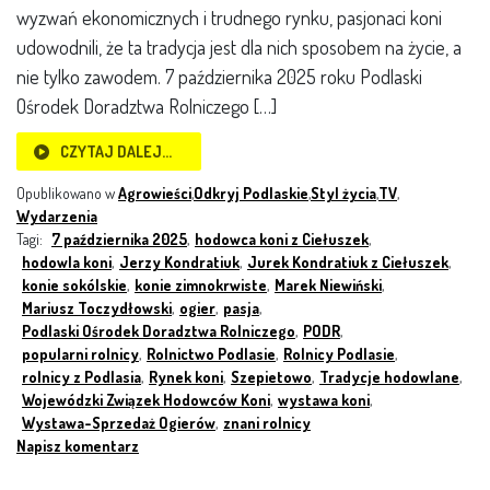
wyzwań ekonomicznych i trudnego rynku, pasjonaci koni
udowodnili, że ta tradycja jest dla nich sposobem na życie, a
nie tylko zawodem. 7 października 2025 roku Podlaski
Ośrodek Doradztwa Rolniczego […]
CZYTAJ DALEJ…
Opublikowano w
Agrowieści
,
Odkryj Podlaskie
,
Styl życia
,
TV
,
Wydarzenia
Tagi:
7 października 2025
,
hodowca koni z Ciełuszek
,
hodowla koni
,
Jerzy Kondratiuk
,
Jurek Kondratiuk z Ciełuszek
,
konie sokólskie
,
konie zimnokrwiste
,
Marek Niewiński
,
Mariusz Toczydłowski
,
ogier
,
pasja
,
Podlaski Ośrodek Doradztwa Rolniczego
,
PODR
,
popularni rolnicy
,
Rolnictwo Podlasie
,
Rolnicy Podlasie
,
rolnicy z Podlasia
,
Rynek koni
,
Szepietowo
,
Tradycje hodowlane
,
Wojewódzki Związek Hodowców Koni
,
wystawa koni
,
Wystawa-Sprzedaż Ogierów
,
znani rolnicy
Napisz komentarz