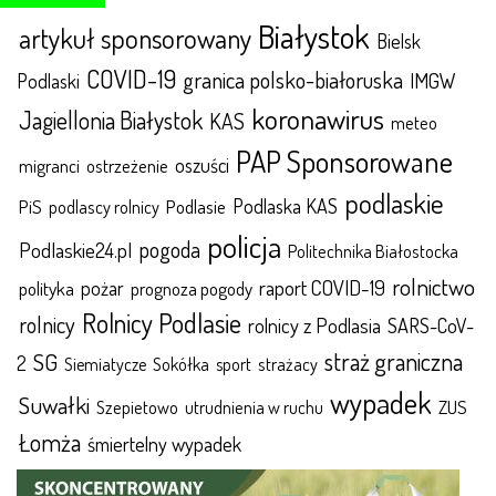
Białystok
artykuł sponsorowany
Bielsk
COVID-19
granica polsko-białoruska
IMGW
Podlaski
koronawirus
Jagiellonia Białystok
KAS
meteo
PAP Sponsorowane
oszuści
migranci
ostrzeżenie
podlaskie
Podlaska KAS
Podlasie
PiS
podlascy rolnicy
policja
pogoda
Podlaskie24.pl
Politechnika Białostocka
rolnictwo
raport COVID-19
polityka
pożar
prognoza pogody
Rolnicy Podlasie
rolnicy
rolnicy z Podlasia
SARS-CoV-
straż graniczna
SG
2
Sokółka
sport
strażacy
Siemiatycze
wypadek
Suwałki
ZUS
Szepietowo
utrudnienia w ruchu
Łomża
śmiertelny wypadek