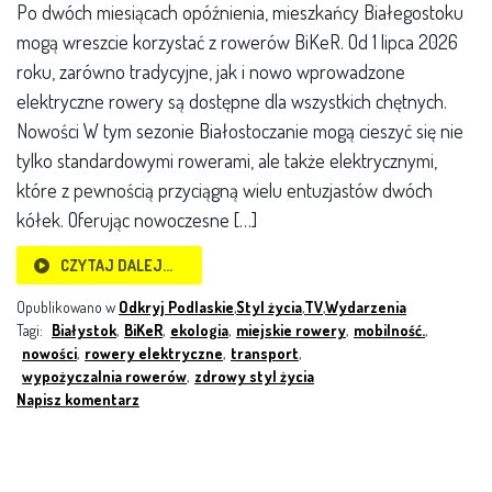
Po dwóch miesiącach opóźnienia, mieszkańcy Białegostoku
mogą wreszcie korzystać z rowerów BiKeR. Od 1 lipca 2026
roku, zarówno tradycyjne, jak i nowo wprowadzone
elektryczne rowery są dostępne dla wszystkich chętnych.
Nowości W tym sezonie Białostoczanie mogą cieszyć się nie
tylko standardowymi rowerami, ale także elektrycznymi,
które z pewnością przyciągną wielu entuzjastów dwóch
kółek. Oferując nowoczesne […]
CZYTAJ DALEJ…
Opublikowano w
Odkryj Podlaskie
,
Styl życia
,
TV
,
Wydarzenia
Tagi:
Białystok
,
BiKeR
,
ekologia
,
miejskie rowery
,
mobilność.
,
nowości
,
rowery elektryczne
,
transport
,
wypożyczalnia rowerów
,
zdrowy styl życia
Napisz komentarz