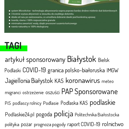
TAGI
Białystok
artykuł sponsorowany
Bielsk
COVID-19
granica polsko-białoruska
IMGW
Podlaski
koronawirus
Jagiellonia Białystok
KAS
meteo
PAP Sponsorowane
oszuści
migranci
ostrzeżenie
podlaskie
Podlaska KAS
Podlasie
PiS
podlascy rolnicy
policja
pogoda
Podlaskie24.pl
Politechnika Białostocka
rolnictwo
raport COVID-19
polityka
pożar
prognoza pogody