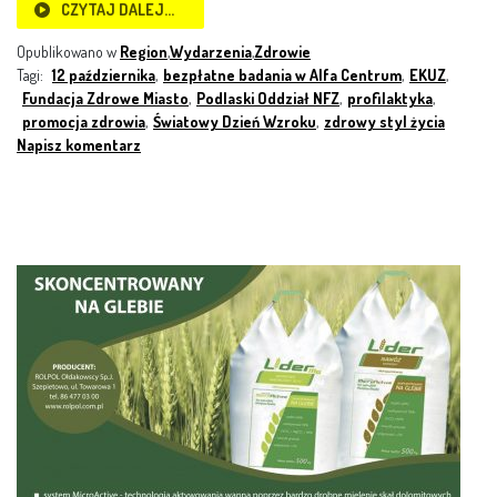
CZYTAJ DALEJ…
Opublikowano w
Region
,
Wydarzenia
,
Zdrowie
Tagi:
12 października
,
bezpłatne badania w Alfa Centrum
,
EKUZ
,
Fundacja Zdrowe Miasto
,
Podlaski Oddział NFZ
,
profilaktyka
,
promocja zdrowia
,
Światowy Dzień Wzroku
,
zdrowy styl życia
Napisz komentarz