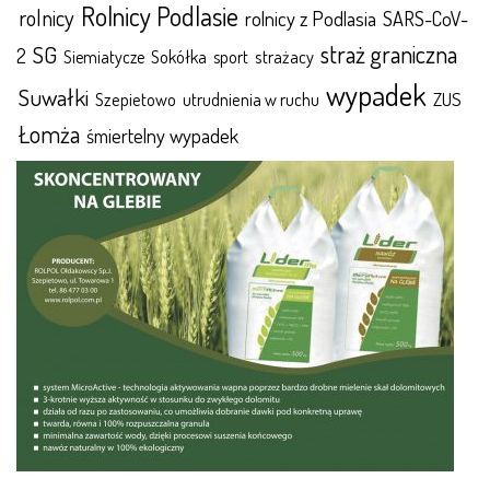
Rolnicy Podlasie
rolnicy
rolnicy z Podlasia
SARS-CoV-
straż graniczna
SG
2
Sokółka
sport
strażacy
Siemiatycze
wypadek
Suwałki
ZUS
Szepietowo
utrudnienia w ruchu
Łomża
śmiertelny wypadek