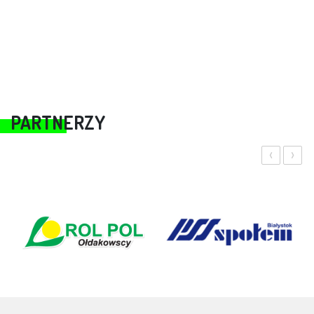
PARTNERZY
‹
›