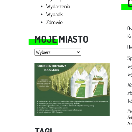
Wydarzenia
Wypadki
Zdrowie
Os
MOJE MIASTO
Kr
U
Moje miasto
S
wy
wy
Ko
zb
Wa
Re
Fo
Na
TAGI