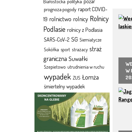
polityka
pożar
Białostocka
raport COVID-
prognoza pogody
Rolnicy
rolnictwo
rolnicy
19
Podlasie
rolnicy z Podlasia
SG
SARS-CoV-2
Siemiatycze
straż
Sokółka
sport
strażacy
graniczna
Suwałki
WE
Szepietowo
utrudnienia w ruchu
W 
wypadek
Łomża
ZUS
20
śmiertelny wypadek