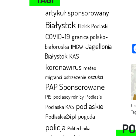
artykuł sponsorowany
Białystok
Bielsk Podlaski
COVID-19
granica polsko-
Jagiellonia
białoruska
IMGW
Białystok
KAS
koronawirus
meteo
oszuści
migranci
ostrzeżenie
PAP Sponsorowane
Podlasie
PiS
podlascy rolnicy
podlaskie
Op
Podlaska KAS
Ta
pogoda
Podlaskie24.pl
PO
policja
Politechnika