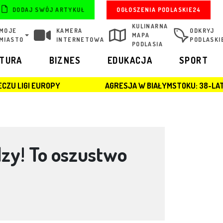
OGŁOSZENIA PODLASKIE24
DODAJ SWÓJ ARTYKUŁ
KULINARNA
MOJE
KAMERA
ODKRYJ
MAPA
MIASTO
INTERNETOWA
PODLASKI
PODLASIA
LTURA
BIZNES
EDUKACJA
SPORT
Y
AGRESJA W BIAŁYMSTOKU: 38-LATEK ZATRZYMAN
dzy! To oszustwo