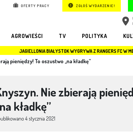
OFERTY PRACY
ZGŁOŚ WYDARZENIE!
AGROWIEŚCI
TV
POLITYKA
KU
LLONIA BIAŁYSTOK WYGRYWA Z RANGERS FC W MECZU LIGI EUROP
rają pieniędzy! To oszustwo ,,na kładkę”
Knyszyn. Nie zbierają pienię
,na kładkę”
publikowano
4 stycznia 2021