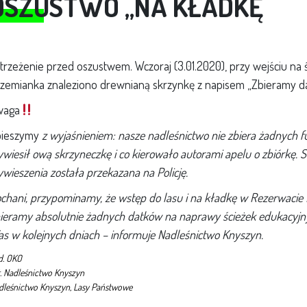
OSZUSTWO ,,NA KŁADKĘ
trzeżenie przed oszustwem. Wczoraj (3.01.2020), przy wejściu n
zemianka znaleziono drewnianą skrzynkę z napisem „Zbieramy da
waga
pieszymy
z wyjaśnieniem: nasze nadleśnictwo nie zbiera żadnych f
wiesił ową skrzyneczkę i co kierowało autorami apelu o zbiórkę. S
wieszenia została przekazana na Policję.
chani, przypominamy, że wstęp do lasu i na kładkę w Rezerwacie K
ieramy absolutnie żadnych datków na naprawy ścieżek edukacyj
s w kolejnych dniach
– informuje Nadleśnictwo Knyszyn.
d. OKO
t. Nadleśnictwo Knyszyn
dleśnictwo Knyszyn, Lasy Państwowe