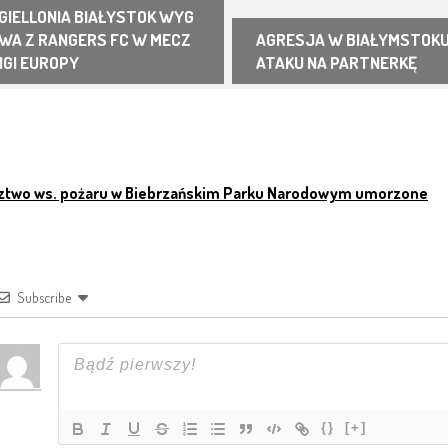
GIELLONIA BIAŁYSTOK WYG
WA Z RANGERS FC W MECZ
AGRESJA W BIAŁYMSTOKU
LIGI EUROPY
ATAKU NA PARTNERKĘ
AWIGACJA PO ARTYKUŁAC
ztwo ws. pożaru w Biebrzańskim Parku Narodowym umorzone
Subscribe
{}
[+]