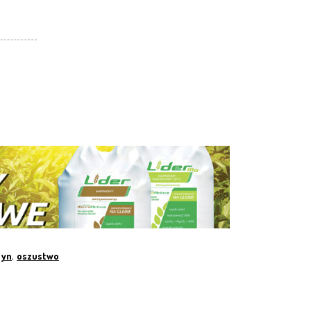
zyn
,
oszustwo