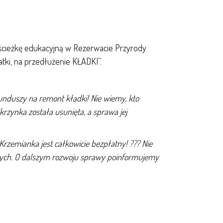
a ścieżkę edukacyjną w Rezerwacie Przyrody
tki, na przedłużenie KŁADKI”.
unduszy na remont kładki! Nie wiemy, kto
krzynka została usunięta, a sprawa jej
rzemianka jest całkowicie bezpłatny! ??? Nie
nych. O dalszym rozwoju sprawy poinformujemy