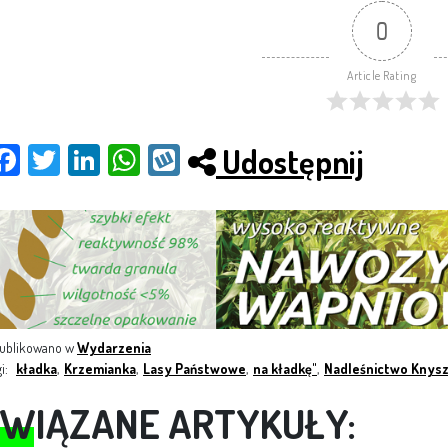
0
Article Rating
Udostępnij
Fac
Twit
Link
Wh
Wy
ebo
ter
edI
ats
kop
ok
n
App
ublikowano w
Wydarzenia
gi:
kładka
,
Krzemianka
,
Lasy Państwowe
,
na kładkę"
,
Nadleśnictwo Knys
WIĄZANE ARTYKUŁY: