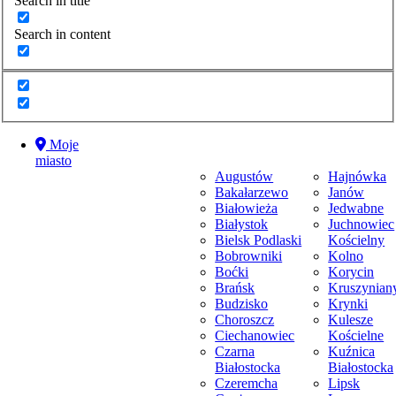
Search in title
Sport
Strażacy
Search in content
Styl życia
TV
Wybory
Wydarzenia
Wypadki
Zdrowie
Moje
Moje miasto
miasto
Augustów
Hajnówka
Bakałarzewo
Janów
Moje miasto
Białowieża
Jedwabne
Białystok
Juchnowiec
Bielsk Podlaski
Kościelny
Bobrowniki
Kolno
Boćki
Korycin
Brańsk
Kruszynian
Budzisko
Krynki
Choroszcz
Kulesze
Ciechanowiec
Kościelne
Czarna
Kuźnica
Białostocka
Białostocka
Czeremcha
Lipsk