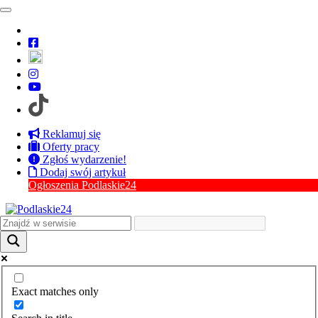
Przejdź do treści
Reklamuj się
Oferty pracy
Zgłoś wydarzenie!
Dodaj swój artykuł
Ogłoszenia Podlaskie24
Kategorie
Agrowieści
Biznes
Ciekawostki z innych regionów
Edukacja
Kultura
Odkryj Podlaskie
Exact matches only
Polityka
Region
Remonty