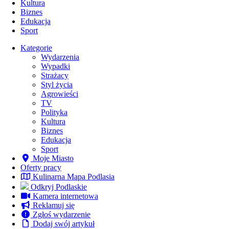
Kultura
Biznes
Edukacja
Sport
Kategorie
Wydarzenia
Wypadki
Strażacy
Styl życia
Agrowieści
TV
Polityka
Archiwa
Kultura
Biznes
Edukacja
Archiwa
Sport
Moje Miasto
Oferty pracy
Kulinarna Mapa Podlasia
Odkryj Podlaskie
Kamera internetowa
Reklamuj się
Zgłoś wydarzenie
Dodaj swój artykuł