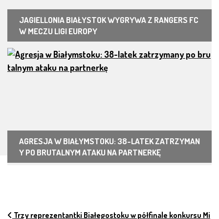
JAGIELLONIA BIAŁYSTOK WYGRYWA Z RANGERS FC
W MECZU LIGI EUROPY
AGRESJA W BIAŁYMSTOKU: 38-LATEK ZATRZYMAN
Y PO BRUTALNYM ATAKU NA PARTNERKĘ
NAWIGACJA PO ARTYKUŁACH
Trzy reprezentantki Białegostoku w półfinale konkursu Mi