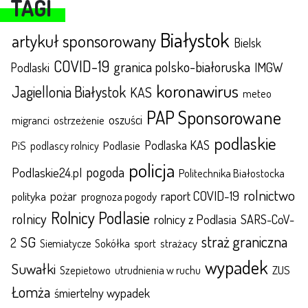
TAGI
Białystok
artykuł sponsorowany
Bielsk
COVID-19
granica polsko-białoruska
IMGW
Podlaski
koronawirus
Jagiellonia Białystok
KAS
meteo
PAP Sponsorowane
oszuści
migranci
ostrzeżenie
podlaskie
Podlaska KAS
Podlasie
PiS
podlascy rolnicy
policja
pogoda
Podlaskie24.pl
Politechnika Białostocka
rolnictwo
raport COVID-19
polityka
pożar
prognoza pogody
Rolnicy Podlasie
rolnicy
rolnicy z Podlasia
SARS-CoV-
straż graniczna
SG
2
Sokółka
sport
strażacy
Siemiatycze
wypadek
Suwałki
ZUS
Szepietowo
utrudnienia w ruchu
Łomża
śmiertelny wypadek