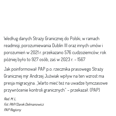
Według danych Straży Granicznej do Polski, w ramach
readmisji, porozumiewania Dublin III oraz innych umów i
porozumień w 2021 r. przekazano 576 cudzoziemców; rok
później było to 927 osób, zaś w 2023 r. – 1567
Jak poinformował PAP p.o. rzecznika prasowego Straży
Granicznej mjr Andrzej Juźwiak wpływ na ten wzrost ma
presja migracyjna. „Warto mieć też na uwadze tymczasowe
przywrócenie kontroli granicznych” – przekazał. (PAP)
Red. M. L.
Fot. PAP/Darek Delmanowicz
PAP Regiony