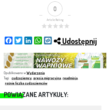
0
Article Rating
Udostępnij
Fac
Twit
Link
Wh
Wy
ebo
ter
edI
ats
kop
ok
n
App
Opublikowano w
Wydarzenia
Tagi:
cudzoziemcy
,
presja migracyjna
,
readmisja
,
rośnie liczba cudzoziemców
POWIĄZANE ARTYKUŁY: