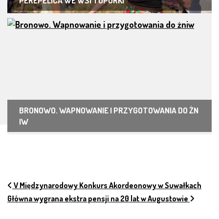
PEREPELICA WE WSI TOPORKI
BRONOWO. WAPNOWANIE I PRZYGOTOWANIA DO ŻN
IW
NAWIGACJA PO ARTYKUŁACH
V Międzynarodowy Konkurs Akordeonowy w Suwałkach
Główna wygrana ekstra pensji na 20 lat w Augustowie