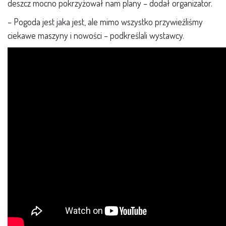
deszcz mocno pokrzyżował nam plany – dodał organizator.
– Pogoda jest jaka jest, ale mimo wszystko przywieźliśmy
ciekawe maszyny i nowości – podkreślali wystawcy.