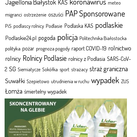
koronawirus
Jagiellonia Białystok
KAS
meteo
PAP Sponsorowane
oszuści
migranci
ostrzeżenie
podlaskie
Podlaska KAS
Podlasie
PiS
podlascy rolnicy
policja
pogoda
Podlaskie24.pl
Politechnika Białostocka
rolnictwo
raport COVID-19
polityka
pożar
prognoza pogody
Rolnicy Podlasie
rolnicy
rolnicy z Podlasia
SARS-CoV-
straż graniczna
SG
2
Sokółka
sport
strażacy
Siemiatycze
wypadek
Suwałki
ZUS
Szepietowo
utrudnienia w ruchu
Łomża
śmiertelny wypadek