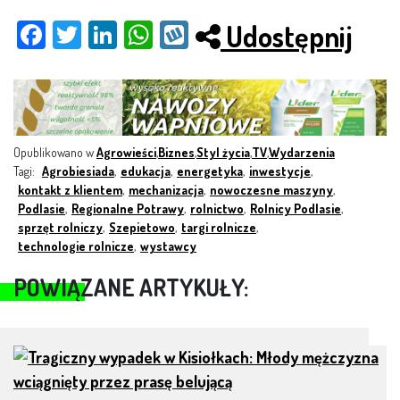
Udostępnij
Fac
Twit
Link
Wh
Wy
ebo
ter
edI
ats
kop
ok
n
App
Opublikowano w
Agrowieści
,
Biznes
,
Styl życia
,
TV
,
Wydarzenia
Tagi:
Agrobiesiada
,
edukacja
,
energetyka
,
inwestycje
,
kontakt z klientem
,
mechanizacja
,
nowoczesne maszyny
,
Podlasie
,
Regionalne Potrawy
,
rolnictwo
,
Rolnicy Podlasie
,
sprzęt rolniczy
,
Szepietowo
,
targi rolnicze
,
technologie rolnicze
,
wystawcy
POWIĄZANE ARTYKUŁY: