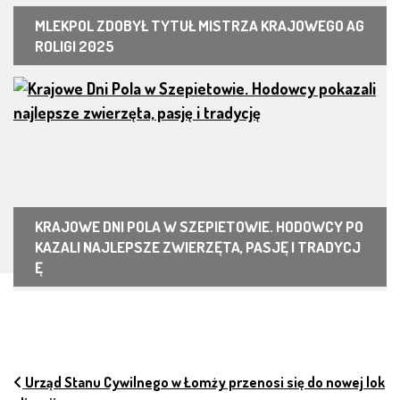
MLEKPOL ZDOBYŁ TYTUŁ MISTRZA KRAJOWEGO AG
ROLIGI 2025
KRAJOWE DNI POLA W SZEPIETOWIE. HODOWCY PO
KAZALI NAJLEPSZE ZWIERZĘTA, PASJĘ I TRADYCJ
Ę
NAWIGACJA PO ARTYKUŁACH
Urząd Stanu Cywilnego w Łomży przenosi się do nowej lok