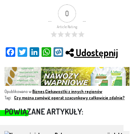
0
Article Rating
Udostępnij
Fac
Twit
Link
Wh
Wy
ebo
ter
edI
ats
kop
ok
n
App
Opublikowano w
Biznes
,
Ciekawostki z innych regionów
Tagi:
Czy można zamówić operat szacunkowy całkowicie zdalnie?
POWIĄZANE ARTYKUŁY: