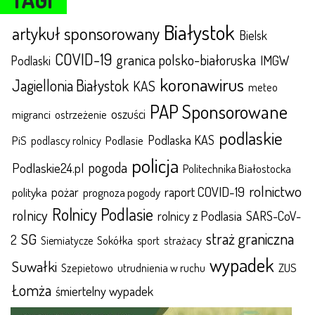
Białystok
artykuł sponsorowany
Bielsk
COVID-19
granica polsko-białoruska
IMGW
Podlaski
koronawirus
Jagiellonia Białystok
KAS
meteo
PAP Sponsorowane
oszuści
migranci
ostrzeżenie
podlaskie
Podlaska KAS
Podlasie
PiS
podlascy rolnicy
policja
pogoda
Podlaskie24.pl
Politechnika Białostocka
rolnictwo
raport COVID-19
polityka
pożar
prognoza pogody
Rolnicy Podlasie
rolnicy
rolnicy z Podlasia
SARS-CoV-
straż graniczna
SG
2
Sokółka
sport
strażacy
Siemiatycze
wypadek
Suwałki
ZUS
Szepietowo
utrudnienia w ruchu
Łomża
śmiertelny wypadek