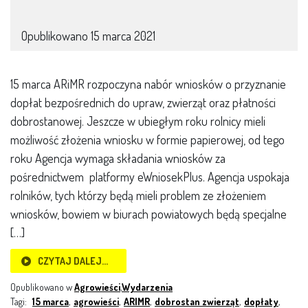
Opublikowano
15 marca 2021
15 marca ARiMR rozpoczyna nabór wniosków o przyznanie
dopłat bezpośrednich do upraw, zwierząt oraz płatności
dobrostanowej. Jeszcze w ubiegłym roku rolnicy mieli
możliwość złożenia wniosku w formie papierowej, od tego
roku Agencja wymaga składania wniosków za
pośrednictwem platformy eWniosekPlus. Agencja uspokaja
rolników, tych którzy będą mieli problem ze złożeniem
wniosków, bowiem w biurach powiatowych będą specjalne
[…]
CZYTAJ DALEJ…
Opublikowano w
Agrowieści
,
Wydarzenia
Tagi:
15 marca
,
agrowieści
,
ARIMR
,
dobrostan zwierząt
,
dopłaty
,