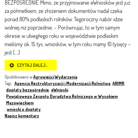
BEZPOŚREDNIE Mimo, że przyjmowanie eWniosków jest już
za półmetkiem, ze złożeniem dokumentów nadal czeka
ponad 80% podlaskich rolników. Tegoroczny nabór idzie
wolniej niż poprzednie. – Porównując, to w tym samym
okresie w ubiegłego roku w województwie podlaskim
mieliśmy ok. 15 tys. wniosków, w tym roku mamy 10 tysięcy –
jest […]
CZYTAJ DALEJ…
Opublikowano w
Agrowieści
,
Wydarzenia
Tagi:
Agencja Restrukturyzacji i Modernizacji Rolnictwa
,
ARIMR
,
dopłaty bezpośrednie
,
eWnioski
,
Powiatowego Zespołu Doradztwa Rolniczego w Wysokiem
Mazowieckiem
,
wnioski o dopłaty
Napisz komentarz