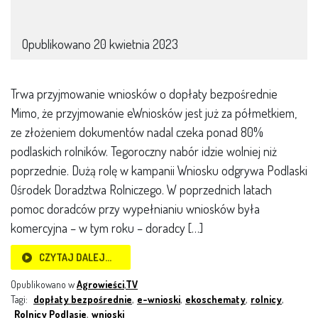
Opublikowano
20 kwietnia 2023
Trwa przyjmowanie wniosków o dopłaty bezpośrednie
Mimo, że przyjmowanie eWniosków jest już za półmetkiem,
ze złożeniem dokumentów nadal czeka ponad 80%
podlaskich rolników. Tegoroczny nabór idzie wolniej niż
poprzednie. Dużą rolę w kampanii Wniosku odgrywa Podlaski
Ośrodek Doradztwa Rolniczego. W poprzednich latach
pomoc doradców przy wypełnianiu wniosków była
komercyjna – w tym roku – doradcy […]
CZYTAJ DALEJ…
Opublikowano w
Agrowieści
,
TV
Tagi:
dopłaty bezpośrednie
,
e-wnioski
,
ekoschematy
,
rolnicy
,
Rolnicy Podlasie
,
wnioski