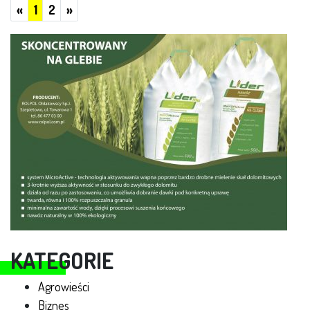
Poprzednie
Następne
«
1
2
»
KATEGORIE
Agrowieści
Biznes