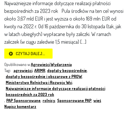
Najważniejsze informacje dotyczące realizacji płatności
bezpośrednich za 2023 rok Pula środków na ten cel wynosi
około 3,67 mld EUR i jest wyższa o około 169 mln EUR od
kwoty na 2022 r. Od 16 października do 30 listopada (tak, jak
w latach ubiegłych) wypłacane były zaliczki. W ramach
zaliczek (w ciągu zaledwie 1,5 miesiąca) […]
CZYTAJ DALEJ…
Opublikowano w
Agrowieści
,
Wydarzenia
Tagi:
agrowieści
,
ARIMR
,
dopłaty bezpośrednie
,
dopłaty bezpośrednie i obszarowe z PROW
,
Ministerstwo Rolnictwa i Rozwoju Wsi
,
Najważniejsze informacje dotyczące realizacji płatności
bezpośrednich za 2023 rok
,
PAP Sponsorowane
,
rolnicy
,
Sponsorowane PAP
,
wieś
Napisz komentarz