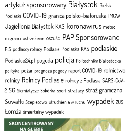
Białystok
artykuł sponsorowany
Bielsk
COVID-19
granica polsko-białoruska
IMGW
Podlaski
koronawirus
Jagiellonia Białystok
KAS
meteo
PAP Sponsorowane
oszuści
migranci
ostrzeżenie
podlaskie
Podlaska KAS
Podlasie
PiS
podlascy rolnicy
policja
pogoda
Podlaskie24.pl
Politechnika Białostocka
rolnictwo
raport COVID-19
polityka
pożar
prognoza pogody
Rolnicy Podlasie
rolnicy
rolnicy z Podlasia
SARS-CoV-
straż graniczna
SG
2
Sokółka
sport
strażacy
Siemiatycze
wypadek
Suwałki
ZUS
Szepietowo
utrudnienia w ruchu
Łomża
śmiertelny wypadek