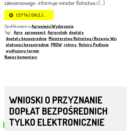
zalesieniowego- informuje minister Rolnictwa i […]
CZYTAJ DALEJ…
Opublikowano w
Agrowieści
,
Wydarzenia
Tagi:
Agro
,
agroexpert
,
Agrorolnik
,
dopłaty
,
dopłaty bezpośrednie
,
Ministerstwo Rolnictwa i Rozwoju Wsi
,
płatności bezpośrednie
,
PROW
,
rolnicy
,
Rolnicy Podlasie
,
wydłużony termin
Napisz komentarz
WNIOSKI O PRZYZNANIE
DOPŁAT BEZPOŚREDNICH
TYLKO ELEKTRONICZNIE