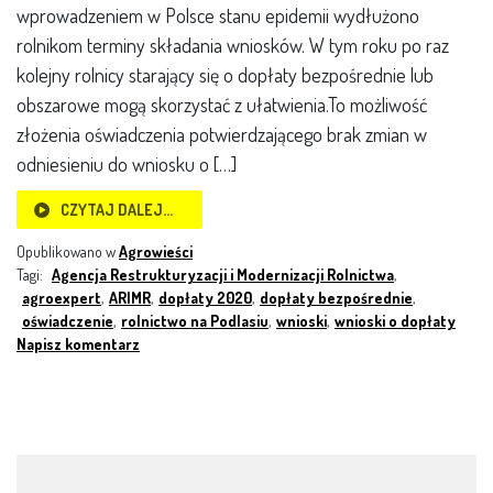
wprowadzeniem w Polsce stanu epidemii wydłużono
rolnikom terminy składania wniosków. W tym roku po raz
kolejny rolnicy starający się o dopłaty bezpośrednie lub
obszarowe mogą skorzystać z ułatwienia.To możliwość
złożenia oświadczenia potwierdzającego brak zmian w
odniesieniu do wniosku o […]
CZYTAJ DALEJ…
Opublikowano w
Agrowieści
Tagi:
Agencja Restrukturyzacji i Modernizacji Rolnictwa
,
agroexpert
,
ARIMR
,
dopłaty 2020
,
dopłaty bezpośrednie
,
oświadczenie
,
rolnictwo na Podlasiu
,
wnioski
,
wnioski o dopłaty
Napisz komentarz