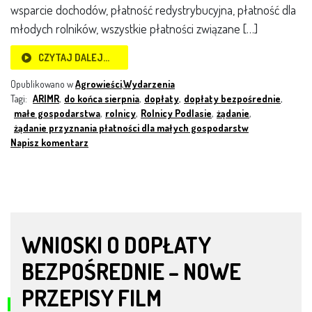
wsparcie dochodów, płatność redystrybucyjna, płatność dla
młodych rolników, wszystkie płatności związane […]
CZYTAJ DALEJ…
Opublikowano w
Agrowieści
,
Wydarzenia
Tagi:
ARIMR
,
do końca sierpnia
,
dopłaty
,
dopłaty bezpośrednie
,
małe gospodarstwa
,
rolnicy
,
Rolnicy Podlasie
,
żądanie
,
żądanie przyznania płatności dla małych gospodarstw
Napisz komentarz
WNIOSKI O DOPŁATY
BEZPOŚREDNIE – NOWE
PRZEPISY FILM