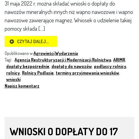
31 maja 2022 r. można składać wnioski o dopłaty do
nawozów mineralnych innych niż wapno nawozowe i wapno
nawozowe zawierające magnez. Wniosek o udzielenie takiej
pomocy składa […]
CZYTAJ DALEJ…
Opublikowano w
Agrowieści
,
Wydarzenia
Tagi:
Agencja Restrukturyzacji i Modernizacji Rolnictwa
,
ARIMR
,
dopłaty bezpośrednie
,
dopłaty do nawozów
,
podlascy rolnicy
,
rolnicy
,
Rolnicy Podlasie
,
terminy przyjmowania wniosków
,
wnioski
Napisz komentarz
WNIOSKI O DOPŁATY DO 17