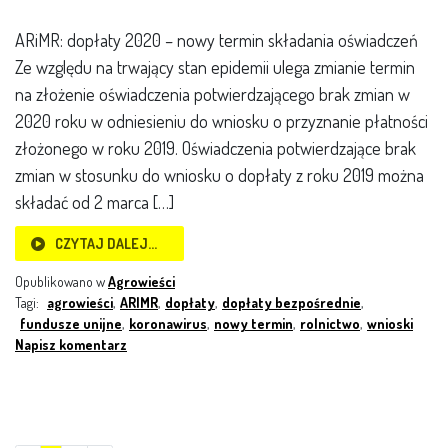
ARiMR: dopłaty 2020 – nowy termin składania oświadczeń
Ze względu na trwający stan epidemii ulega zmianie termin
na złożenie oświadczenia potwierdzającego brak zmian w
2020 roku w odniesieniu do wniosku o przyznanie płatności
złożonego w roku 2019. Oświadczenia potwierdzające brak
zmian w stosunku do wniosku o dopłaty z roku 2019 można
składać od 2 marca […]
CZYTAJ DALEJ…
Opublikowano w
Agrowieści
Tagi:
agrowieści
,
ARIMR
,
dopłaty
,
dopłaty bezpośrednie
,
fundusze unijne
,
koronawirus
,
nowy termin
,
rolnictwo
,
wnioski
Napisz komentarz