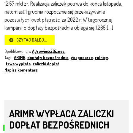
12,57 mld zł. Realizacja zaliczek potrwa do końca listopada,
natomiast 1 grudnia rozpocznie się przekazywanie
pozostałych kwot płatności za 2022 r. W tegorocznej
kampanii o dopłaty bezpośrednie ubiega się 1,265 […]
CZYTAJ DALEJ…
Opublikowano w
Agrowieści
,
Biznes
Tagi:
ARIMR
,
dopłaty bezpośrednie
,
gospodarze
,
rolnicy
,
trwa wypłata
,
zaliczki dopłat
Napisz komentarz
ARIMR WYPŁACA ZALICZKI
DOPŁAT BEZPOŚREDNICH