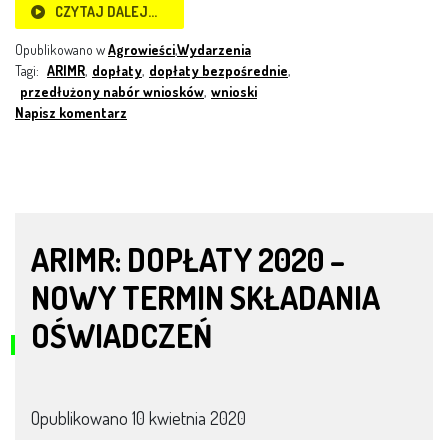
CZYTAJ DALEJ…
Opublikowano w
Agrowieści
,
Wydarzenia
Tagi:
ARIMR
,
dopłaty
,
dopłaty bezpośrednie
,
przedłużony nabór wniosków
,
wnioski
Napisz komentarz
ARIMR: DOPŁATY 2020 –
NOWY TERMIN SKŁADANIA
OŚWIADCZEŃ
Opublikowano
10 kwietnia 2020