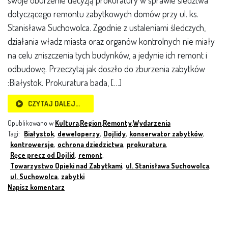
swoje oburzenie decyzją prokuratury w sprawie śledztwa
dotyczącego remontu zabytkowych domów przy ul. ks.
Stanisława Suchowolca. Zgodnie z ustaleniami śledczych,
działania władz miasta oraz organów kontrolnych nie miały
na celu zniszczenia tych budynków, a jedynie ich remont i
odbudowę. Przeczytaj jak doszło do zburzenia zabytków
:Białystok. Prokuratura bada, […]
CZYTAJ DALEJ…
Opublikowano w
Kultura
,
Region
,
Remonty
,
Wydarzenia
Tagi:
Białystok
,
deweloperzy
,
Dojlidy
,
konserwator zabytków
,
kontrowersje
,
ochrona dziedzictwa
,
prokuratura
,
Ręce precz od Dojlid
,
remont
,
Towarzystwo Opieki nad Zabytkami
,
ul. Stanisława Suchowolca
,
ul. Suchowolca
,
zabytki
Napisz komentarz