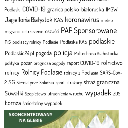
COVID-19
granica polsko-białoruska
IMGW
Podlaski
koronawirus
Jagiellonia Białystok
KAS
meteo
PAP Sponsorowane
oszuści
migranci
ostrzeżenie
podlaskie
Podlaska KAS
Podlasie
PiS
podlascy rolnicy
policja
pogoda
Podlaskie24.pl
Politechnika Białostocka
rolnictwo
raport COVID-19
polityka
pożar
prognoza pogody
Rolnicy Podlasie
rolnicy
rolnicy z Podlasia
SARS-CoV-
straż graniczna
SG
2
Sokółka
sport
strażacy
Siemiatycze
wypadek
Suwałki
ZUS
Szepietowo
utrudnienia w ruchu
Łomża
śmiertelny wypadek