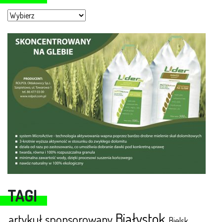
Moje miasto
TAGI
Białystok
artykuł sponsorowany
Bielsk