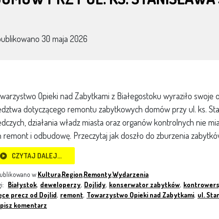
publikowano
30 maja 2026
warzystwo Opieki nad Zabytkami z Białegostoku wyraziło swoje 
edztwa dotyczącego remontu zabytkowych domów przy ul. ks. Sta
edczych, działania władz miasta oraz organów kontrolnych nie mia
h remont i odbudowę. Przeczytaj jak doszło do zburzenia zabytków
CZYTAJ DALEJ…
ublikowano w
Kultura
,
Region
,
Remonty
,
Wydarzenia
gi:
Białystok
,
deweloperzy
,
Dojlidy
,
konserwator zabytków
,
kontrowers
ęce precz od Dojlid
,
remont
,
Towarzystwo Opieki nad Zabytkami
,
ul. St
pisz komentarz