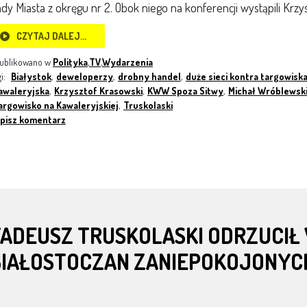
dy Miasta z okręgu nr 2. Obok niego na konferencji wystąpili Krz
CZYTAJ DALEJ…
ublikowano w
Polityka
,
TV
,
Wydarzenia
gi:
Białystok
,
deweloperzy
,
drobny handel
,
duże sieci kontra targowisk
awaleryjska
,
Krzysztof Krasowski
,
KWW Spoza Sitwy
,
Michał Wróblewsk
argowisko na Kawaleryjskiej
,
Truskolaski
pisz komentarz
TADEUSZ TRUSKOLASKI ODRZUCIŁ
BIAŁOSTOCZAN ZANIEPOKOJONYCH