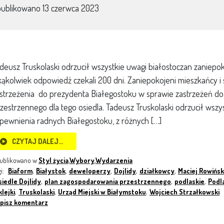
publikowano
13 czerwca 2023
deusz Truskolaski odrzucił wszystkie uwagi białostoczan zaniepok
kąkolwiek odpowiedź czekali 200 dni. Zaniepokojeni mieszkańcy i 
strzeżenia do prezydenta Białegostoku w sprawie zastrzeżeń d
zestrzennego dla tego osiedla. Tadeusz Truskolaski odrzucił wszys
pewnienia radnych Białegostoku, z różnych […]
CZYTAJ DALEJ…
ublikowano w
Styl życia
,
Wybory
,
Wydarzenia
gi:
Biaform
,
Białystok
,
deweloperzy
,
Dojlidy
,
działkowcy
,
Maciej Rowińs
siedle Dojlidy
,
plan zagospodarowania przestrzennego
,
podlaskie
,
Podl
klejki
,
Truskolaski
,
Urząd Miejski w Białymstoku
,
Wojciech Strzałkowski
pisz komentarz