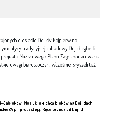
ojonych o osiedle Dojlidy Najpierw na
sympatycy tradycyjnej zabudowy Dojlid zgłosili
o projektu Miejscowego Planu Zagospodarowania
tkie uwagi białostoczan. Wcześniej słyszeli też
ki-Jabłokow
,
Musiuk
,
nie chcą bloków na Dojlidach
,
askie24.pl
,
protestują
,
Ręce przecz od Dojlid”
,