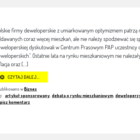
lskie firmy deweloperskie z umiarkowanym optymizmem patrzą na
dawanych coraz więcej mieszkań, ale nie należy spodziewać się 
weloperskiej dyskutowali w Centrum Prasowym PAP uczestnicy d
weloperskich”. Ostatnie lata na rynku mieszkaniowym nie należał
flacja oraz […]
CZYTAJ DALEJ…
ublikowano w
Biznes
gi:
artykuł sponsorowany
,
debata o rynku mieszkaniowym
,
deweloperz
pisz komentarz