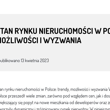
TAN RYNKU NIERUCHOMOŚCI W PO
MOŻLIWOŚCI I WYZWANIA
publikowano
13 kwietnia 2023
an rynku nieruchomości w Polsce: trendy, możliwości i wyzwania 
lsce przeszedł wiele zmian, zarówno pod względem cen, jak i do
iększający się popyt na nowe mieszkania od deweloperów oraz
worzyły dynamiczny i zróżnicowany rynek pierwotny. W niniejsz