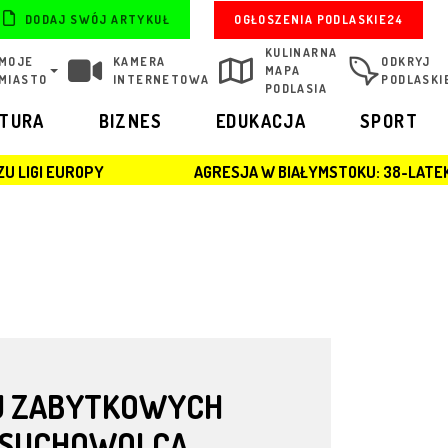
OGŁOSZENIA PODLASKIE24
DODAJ SWÓJ ARTYKUŁ
KULINARNA
MOJE
KAMERA
ODKRYJ
MAPA
MIASTO
INTERNETOWA
PODLASKI
PODLASIA
LTURA
BIZNES
EDUKACJA
SPORT
AGRESJA W BIAŁYMSTOKU: 38-LATEK ZATRZYMANY PO
U ZABYTKOWYCH
A SUCHOWOLCA