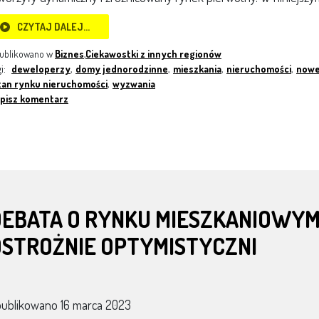
CZYTAJ DALEJ…
ublikowano w
Biznes
,
Ciekawostki z innych regionów
gi:
deweloperzy
,
domy jednorodzinne
,
mieszkania
,
nieruchomości
,
nowe
tan rynku nieruchomości
,
wyzwania
pisz komentarz
DEBATA O RYNKU MIESZKANIOWY
OSTROŻNIE OPTYMISTYCZNI
publikowano
16 marca 2023