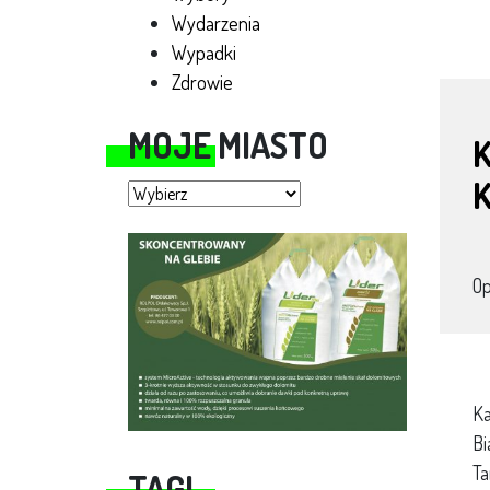
Wydarzenia
Wypadki
Zdrowie
MOJE MIASTO
Moje miasto
O
Ka
Bi
Ta
TAGI