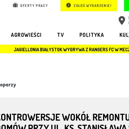
OFERTY PRACY
ZGŁOŚ WYDARZENIE!
AGROWIEŚCI
TV
POLITYKA
KU
IA BIAŁYSTOK WYGRYWA Z RANGERS FC W MECZU LIGI EUROPY
operzy
KONTROWERSJE WOKÓŁ REMONT
DOMÓW PRZY UL. KS. STANISŁAW