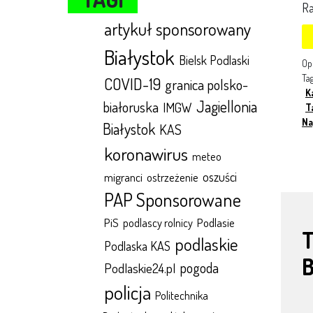
Ra
artykuł sponsorowany
Białystok
Bielsk Podlaski
Op
Ta
COVID-19
granica polsko-
K
Jagiellonia
białoruska
IMGW
T
Na
Białystok
KAS
koronawirus
meteo
oszuści
migranci
ostrzeżenie
PAP Sponsorowane
Podlasie
PiS
podlascy rolnicy
podlaskie
Podlaska KAS
pogoda
Podlaskie24.pl
policja
Politechnika