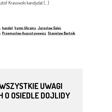
ysztof Krasowski kandydat […]
a
,
handel
,
hymn Ukrainy
,
Jarosław Galej
,
i
,
Przemysław Augustynowicz
,
Stanisław Bartnik
,
 WSZYSTKIE UWAGI
 O OSIEDLE DOJLIDY