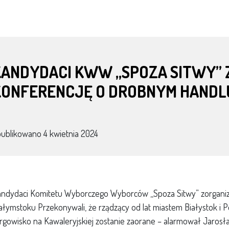
KANDYDACI KWW ,,SPOZA SITWY”
KONFERENCJĘ O DROBNYM HANDL
publikowano
4 kwietnia 2024
ndydaci Komitetu Wyborczego Wyborców ,,Spoza Sitwy” zorgani
ałymstoku Przekonywali, że rządzący od lat miastem Białystok i 
rgowisko na Kawaleryjskiej zostanie zaorane – alarmował Jarosła