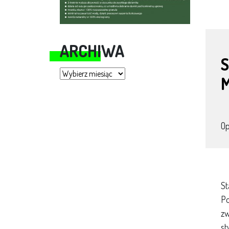
ARCHIWA
S
Archiwa
O
St
Po
zw
st