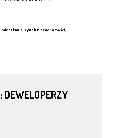
 mieszkania
,
rynek nieruchomości
,
M: DEWELOPERZY