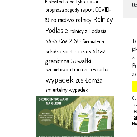
polityka
pożar
Białostocka
O
raport COVID-
prognoza pogody
Rolnicy
rolnictwo
rolnicy
19
Podlasie
rolnicy z Podlasia
SG
SARS-CoV-2
Ta
Siemiatycze
ja
straż
Sokółka
sport
strażacy
za
graniczna
Suwałki
Pr
Szepietowo
utrudnienia w ruchu
za
wypadek
Łomża
ZUS
śmiertelny wypadek
Op
Ta
o
S
Na