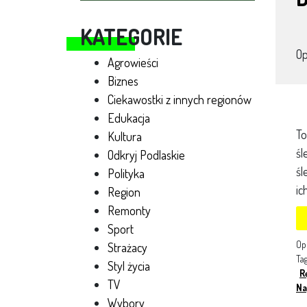
KATEGORIE
O
Agrowieści
Biznes
Ciekawostki z innych regionów
Edukacja
To
Kultura
śl
Odkryj Podlaskie
śl
Polityka
ic
Region
Remonty
Sport
Op
Strażacy
Ta
Styl życia
R
TV
Na
Wybory