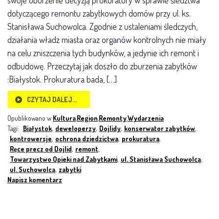
swoje oburzenie decyzją prokuratury w sprawie śledztwa
dotyczącego remontu zabytkowych domów przy ul. ks.
Stanisława Suchowolca. Zgodnie z ustaleniami śledczych,
działania władz miasta oraz organów kontrolnych nie miały
na celu zniszczenia tych budynków, a jedynie ich remont i
odbudowę. Przeczytaj jak doszło do zburzenia zabytków
:Białystok. Prokuratura bada, […]
CZYTAJ DALEJ…
Opublikowano w
Kultura
,
Region
,
Remonty
,
Wydarzenia
Tagi:
Białystok
,
deweloperzy
,
Dojlidy
,
konserwator zabytków
,
kontrowersje
,
ochrona dziedzictwa
,
prokuratura
,
Ręce precz od Dojlid
,
remont
,
Towarzystwo Opieki nad Zabytkami
,
ul. Stanisława Suchowolca
,
ul. Suchowolca
,
zabytki
Napisz komentarz