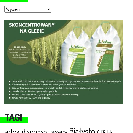
Moje miasto
TAGI
Białystok
artykuł sponsorowany
Bielsk