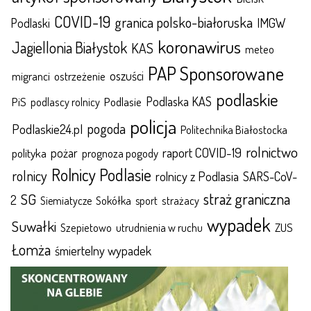
COVID-19
granica polsko-białoruska
IMGW
Podlaski
koronawirus
Jagiellonia Białystok
KAS
meteo
PAP Sponsorowane
oszuści
migranci
ostrzeżenie
podlaskie
Podlaska KAS
Podlasie
PiS
podlascy rolnicy
policja
pogoda
Podlaskie24.pl
Politechnika Białostocka
rolnictwo
raport COVID-19
polityka
pożar
prognoza pogody
Rolnicy Podlasie
rolnicy
rolnicy z Podlasia
SARS-CoV-
straż graniczna
SG
2
Sokółka
sport
strażacy
Siemiatycze
wypadek
Suwałki
ZUS
Szepietowo
utrudnienia w ruchu
Łomża
śmiertelny wypadek