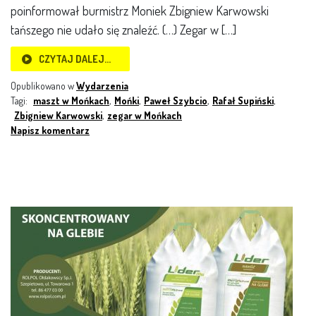
poinformował burmistrz Moniek Zbigniew Karwowski
tańszego nie udało się znaleźć. (…) Zegar w […]
CZYTAJ DALEJ…
Opublikowano w
Wydarzenia
Tagi:
maszt w Mońkach
,
Mońki
,
Paweł Szybcio
,
Rafał Supiński
,
Zbigniew Karwowski
,
zegar w Mońkach
Napisz komentarz