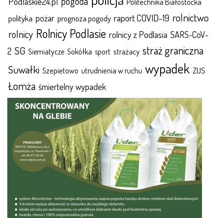
pogoda
Podlaskie24.pl
Politechnika Białostocka
rolnictwo
raport COVID-19
polityka
pożar
prognoza pogody
Rolnicy Podlasie
rolnicy
rolnicy z Podlasia
SARS-CoV-
straż graniczna
SG
2
Sokółka
sport
strażacy
Siemiatycze
wypadek
Suwałki
ZUS
Szepietowo
utrudnienia w ruchu
Łomża
śmiertelny wypadek