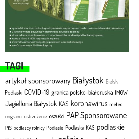
TAGI
Białystok
artykuł sponsorowany
Bielsk
COVID-19
granica polsko-białoruska
IMGW
Podlaski
koronawirus
Jagiellonia Białystok
KAS
meteo
PAP Sponsorowane
oszuści
migranci
ostrzeżenie
podlaskie
Podlaska KAS
Podlasie
PiS
podlascy rolnicy
policja