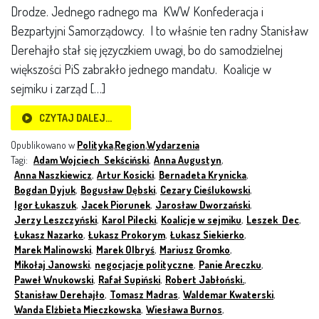
Drodze. Jednego radnego ma KWW Konfederacja i
Bezpartyjni Samorządowcy. I to właśnie ten radny Stanisław
Derehajło stał się języczkiem uwagi, bo do samodzielnej
większości PiS zabrakło jednego mandatu. Koalicje w
sejmiku i zarząd […]
CZYTAJ DALEJ…
Opublikowano w
Polityka
,
Region
,
Wydarzenia
Tagi:
Adam Wojciech Sekściński
,
Anna Augustyn
,
Anna Naszkiewicz
,
Artur Kosicki
,
Bernadeta Krynicka
,
Bogdan Dyjuk
,
Bogusław Dębski
,
Cezary Cieślukowski
,
Igor Łukaszuk
,
Jacek Piorunek
,
Jarosław Dworzański
,
Jerzy Leszczyński
,
Karol Pilecki
,
Koalicje w sejmiku
,
Leszek Dec
,
Łukasz Nazarko
,
Łukasz Prokorym
,
Łukasz Siekierko
,
Marek Malinowski
,
Marek Olbryś
,
Mariusz Gromko
,
Mikołaj Janowski
,
negocjacje polityczne
,
Panie Areczku
,
Paweł Wnukowski
,
Rafał Supiński
,
Robert Jabłoński.
,
Stanisław Derehajło
,
Tomasz Madras
,
Waldemar Kwaterski
,
Wanda Elżbieta Mieczkowska
,
Wiesława Burnos
,