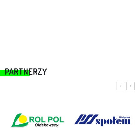
PARTNERZY
‹
›