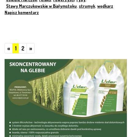
Stawy Marczukowskie w Białymstoku
,
strumyk
,
wędkarz
Napisz komentarz
Poprzednie
Następne
«
1
2
»