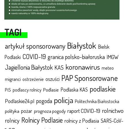
TAGI
Białystok
artykuł sponsorowany
Bielsk
COVID-19
granica polsko-białoruska
IMGW
Podlaski
koronawirus
Jagiellonia Białystok
KAS
meteo
PAP Sponsorowane
oszuści
migranci
ostrzeżenie
podlaskie
Podlaska KAS
Podlasie
PiS
podlascy rolnicy
policja
pogoda
Podlaskie24.pl
Politechnika Białostocka
rolnictwo
raport COVID-19
polityka
pożar
prognoza pogody
Rolnicy Podlasie
rolnicy
rolnicy z Podlasia
SARS-CoV-