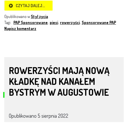
CZYTAJ DALEJ…
Opublikowano w
Styl życia
Tagi:
PAP Sponsorowane
,
piesi
,
rowerzyści
,
Sponsorowane PAP
Napisz komentarz
ROWERZYŚCI MAJĄ NOWĄ
KŁADKĘ NAD KANAŁEM
BYSTRYM W AUGUSTOWIE
Opublikowano
5 sierpnia 2022