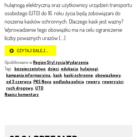
hulajnogą elektryczną oraz użytkownicy urządzeń transportu
osobistego (UTO) do 16. roku życia będą zobowiązani do
noszenia kasków ochronnych. Dlaczego kask jest ważny?
Wprowadzenie tego obowiązku ma na celu ograniczenie
liczby poważnych urazów […]
CZYTAJ DALEJ…
Opublikowano w
Region
,
Styl życia
,
Wydarzenia
Tagi:
bezpieczeństwo
,
dzieci
,
edukacja
,
hulajnogi
,
kampania informacyjna.
,
kask
,
kaski ochronne
,
obowiązkowy
,
od 3 czerwca
,
PKS Nova
,
podlaska policja
,
rowery
,
rowerzyści
,
ruch drogowy
,
UTO
Napisz komentarz