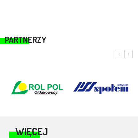
PARTNERZY
‹
›
WIĘCEJ