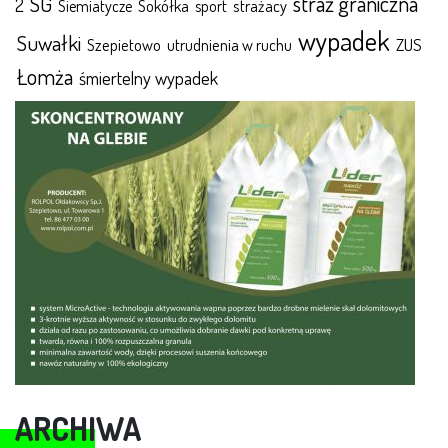
straż graniczna
SG
2
Sokółka
sport
strażacy
Siemiatycze
wypadek
Suwałki
ZUS
Szepietowo
utrudnienia w ruchu
Łomża
śmiertelny wypadek
ARCHIWA