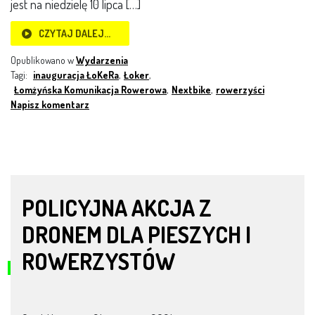
jest na niedzielę 10 lipca […]
CZYTAJ DALEJ…
Opublikowano w
Wydarzenia
Tagi:
inauguracja ŁoKeRa
,
Łoker
,
Łomżyńska Komunikacja Rowerowa
,
Nextbike
,
rowerzyści
Napisz komentarz
POLICYJNA AKCJA Z
DRONEM DLA PIESZYCH I
ROWERZYSTÓW