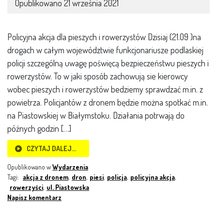
Opublikowano
21 września 2021
Policyjna akcja dla pieszych i rowerzystów Dzisiaj (21.09 )na
drogach w całym województwie funkcjonariusze podlaskiej
policji szczególną uwagę poświęcą bezpieczeństwu pieszych i
rowerzystów. To w jaki sposób zachowują sie kierowcy
wobec pieszych i rowerzystów bedziemy sprawdzać m.in. z
powietrza. Policjantów z dronem będzie można spotkać m.in.
na Piastowskiej w Białymstoku. Działania potrwają do
późnych godzin […]
CZYTAJ DALEJ…
Opublikowano w
Wydarzenia
Tagi:
akcja z dronem
,
dron
,
piesi
,
policja
,
policyjna akcja
,
rowerzyści
,
ul. Piastowska
Napisz komentarz