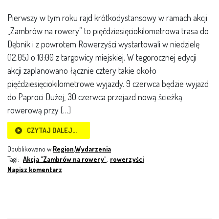
Pierwszy w tym roku rajd krótkodystansowy w ramach akcji
„Zambrów na rowery” to pięćdziesięciokilometrowa trasa do
Dębnik i z powrotem Rowerzyści wystartowali w niedzielę
(12.05) o 10:00 z targowicy miejskiej. W tegorocznej edycji
akcji zaplanowano łącznie cztery takie około
pięćdziesięciokilometrowe wyjazdy. 9 czerwca będzie wyjazd
do Paproci Dużej, 30 czerwca przejazd nową ścieżką
rowerową przy […]
CZYTAJ DALEJ…
Opublikowano w
Region
,
Wydarzenia
Tagi:
Akcja "Zambrów na rowery"
,
rowerzyści
Napisz komentarz