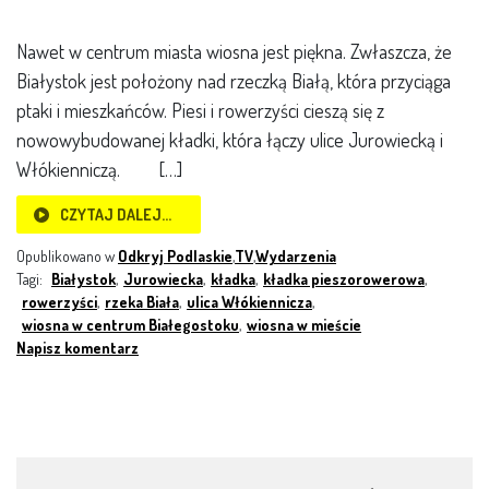
Nawet w centrum miasta wiosna jest piękna. Zwłaszcza, że
Białystok jest położony nad rzeczką Białą, która przyciąga
ptaki i mieszkańców. Piesi i rowerzyści cieszą się z
nowowybudowanej kładki, która łączy ulice Jurowiecką i
Włókienniczą. […]
CZYTAJ DALEJ…
Opublikowano w
Odkryj Podlaskie
,
TV
,
Wydarzenia
Tagi:
Białystok
,
Jurowiecka
,
kładka
,
kładka pieszorowerowa
,
rowerzyści
,
rzeka Biała
,
ulica Włókiennicza
,
wiosna w centrum Białegostoku
,
wiosna w mieście
Napisz komentarz