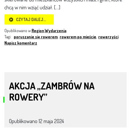
chcą w nim wziąć udział. […]
CZYTAJ DALEJ…
Opublikowano w
Region
,
Wydarzenia
Tagi:
poruszanie się rowerem
,
rowerem po mieście
,
rowerzyści
Napisz komentarz
AKCJA „ZAMBRÓW NA
ROWERY”
Opublikowano
12 maja 2024