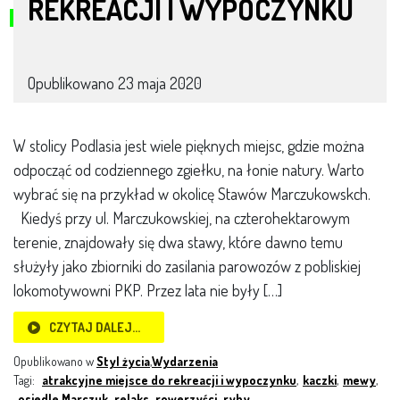
REKREACJI I WYPOCZYNKU
Opublikowano
23 maja 2020
W stolicy Podlasia jest wiele pięknych miejsc, gdzie można
odpocząć od codziennego zgiełku, na łonie natury. Warto
wybrać się na przykład w okolicę Stawów Marczukowskch.
Kiedyś przy ul. Marczukowskiej, na czterohektarowym
terenie, znajdowały się dwa stawy, które dawno temu
służyły jako zbiorniki do zasilania parowozów z pobliskiej
lokomotywowni PKP. Przez lata nie były […]
CZYTAJ DALEJ…
Opublikowano w
Styl życia
,
Wydarzenia
Tagi:
atrakcyjne miejsce do rekreacji i wypoczynku
,
kaczki
,
mewy
,
osiedle Marczuk
,
relaks
,
rowerzyści
,
ryby
,