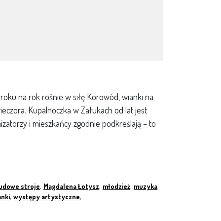
roku na rok rośnie w siłę Korowód, wianki na
eczora. Kupalnoczka w Załukach od lat jest
zatorzy i mieszkańcy zgodnie podkreślają – to
udowe stroje
,
Magdalena Łotysz
,
młodzież
,
muzyka
,
anki
,
występy artystyczne
,