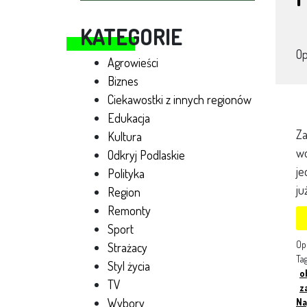
KATEGORIE
O
Agrowieści
Biznes
Ciekawostki z innych regionów
Edukacja
Za
Kultura
wo
Odkryj Podlaskie
je
Polityka
ju
Region
Remonty
Sport
Op
Strażacy
Ta
Styl życia
o
TV
z
Wybory
Na