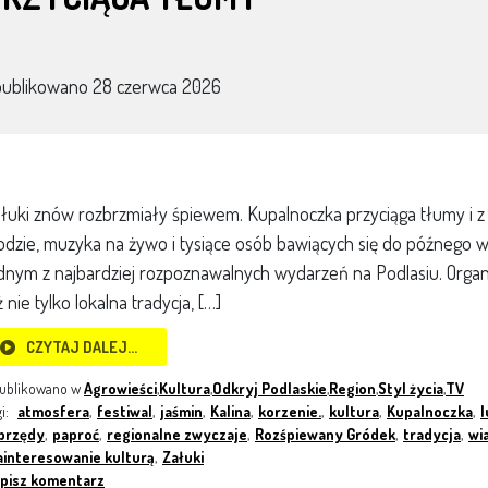
publikowano
28 czerwca 2026
łuki znów rozbrzmiały śpiewem. Kupalnoczka przyciąga tłumy i z 
dzie, muzyka na żywo i tysiące osób bawiących się do późnego wi
dnym z najbardziej rozpoznawalnych wydarzeń na Podlasiu. Organi
ż nie tylko lokalna tradycja, […]
CZYTAJ DALEJ…
ublikowano w
Agrowieści
,
Kultura
,
Odkryj Podlaskie
,
Region
,
Styl życia
,
TV
gi:
atmosfera
,
festiwal
,
jaśmin
,
Kalina
,
korzenie.
,
kultura
,
Kupalnoczka
,
l
brzędy
,
paproć
,
regionalne zwyczaje
,
Rozśpiewany Gródek
,
tradycja
,
wi
ainteresowanie kulturą
,
Załuki
pisz komentarz