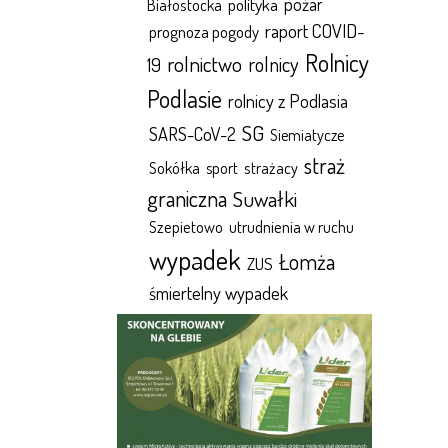
polityka
pożar
Białostocka
raport COVID-
prognoza pogody
Rolnicy
rolnictwo
rolnicy
19
Podlasie
rolnicy z Podlasia
SG
SARS-CoV-2
Siemiatycze
straż
Sokółka
sport
strażacy
graniczna
Suwałki
Szepietowo
utrudnienia w ruchu
wypadek
Łomża
ZUS
śmiertelny wypadek