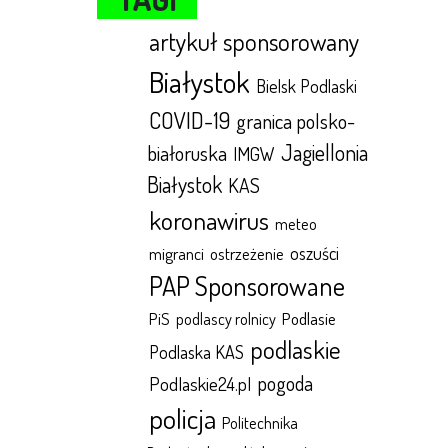
artykuł sponsorowany
Białystok
Bielsk Podlaski
COVID-19
granica polsko-
Jagiellonia
białoruska
IMGW
Białystok
KAS
koronawirus
meteo
oszuści
migranci
ostrzeżenie
PAP Sponsorowane
Podlasie
PiS
podlascy rolnicy
podlaskie
Podlaska KAS
pogoda
Podlaskie24.pl
policja
Politechnika