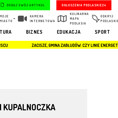
OGŁOSZENIA PODLASKIE24
DODAJ SWÓJ ARTYKUŁ
KULINARNA
MOJE
KAMERA
ODKRYJ
MAPA
MIASTO
INTERNETOWA
PODLASKI
PODLASIA
LTURA
BIZNES
EDUKACJA
SPORT
ZACISZE, GMINA ZABŁUDÓW. CZY LINIE ENERGETYCZNĄ ZERW
LI KUPALNOCZKA