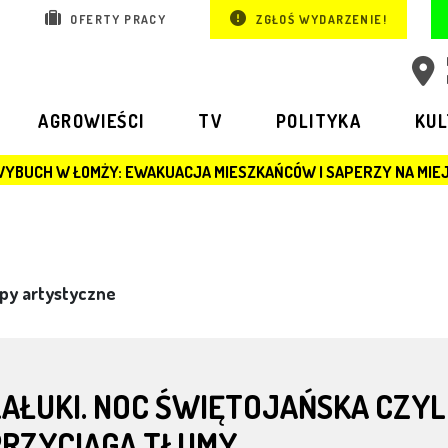
OFERTY PRACY
ZGŁOŚ WYDARZENIE!
AGROWIEŚCI
TV
POLITYKA
KU
Y: EWAKUACJA MIESZKAŃCÓW I SAPERZY NA MIEJSCU
py artystyczne
ZAŁUKI. NOC ŚWIĘTOJAŃSKA CZY
PRZYCIĄGA TŁUMY