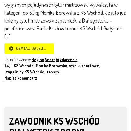
wygranych pojedynkach tytuł mistrzowski wywalczyła w
kategorii do 50kg Monika Borowska z KS Wschód. Jest to już
kolejny tytuł mistrzowski zapaśniczki z Białegostoku –
poinformowała Paula Kozłow trener KS Wschód Białystok.
[…]
CZYTAJ DALEJ…
Opublikowano w
Region
,
Sport
,
Wydarzenia
Tagi:
KS Wschód
,
Monika Borowska
,
wyniki sportowe
,
zapaśnicy KS Wschód
,
zapasy
Napisz komentarz
ZAWODNIK KS WSCHÓD