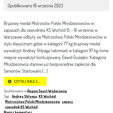
Opublikowano
18 września 2023
Brązowy medal Mistrzostw Polski Młodzieżowców w
zapasach dla zawodnika KS Wschód 15 – 16 września w
Warszawie odbyły się Mistrzostwa Polski Młodzieżowców w
stylu klasycznym gdzie w kategorii 77 kg brązowy medal
wywalczył Andrey Shlyaga natomiast w kategorii 97 kg ósme
miejsce wywalczył kontuzjowany Dawid Guziejko. Kategoria
Młodzieżowca stanowi już bezpośrednie zaplecze dla
Seniorów. Startowało […]
CZYTAJ DALEJ…
Opublikowano w
Region
,
Sport
,
Wydarzenia
Tagi:
Andrey Shlyaga
,
KS Wschód
,
Mistrzostwa Polski Młodzieżowców
,
zapasy
,
zawodnik KS Wschód
Napisz komentarz