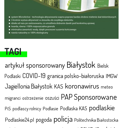
TAGI
Białystok
artykuł sponsorowany
Bielsk
COVID-19
granica polsko-białoruska
IMGW
Podlaski
koronawirus
Jagiellonia Białystok
KAS
meteo
PAP Sponsorowane
oszuści
migranci
ostrzeżenie
podlaskie
Podlaska KAS
Podlasie
PiS
podlascy rolnicy
policja
pogoda
Podlaskie24.pl
Politechnika Białostocka