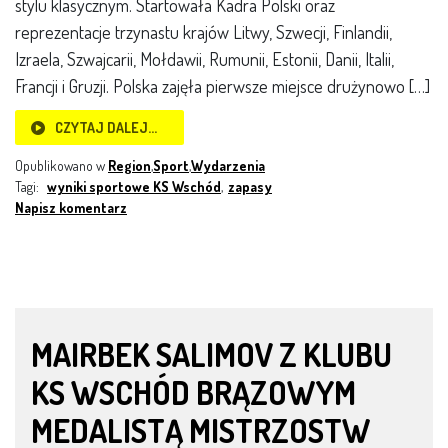
stylu klasycznym. Startowała Kadra Polski oraz
reprezentacje trzynastu krajów Litwy, Szwecji, Finlandii,
Izraela, Szwajcarii, Mołdawii, Rumunii, Estonii, Danii, Italii,
Francji i Gruzji. Polska zajęła pierwsze miejsce drużynowo […]
CZYTAJ DALEJ…
Opublikowano w
Region
,
Sport
,
Wydarzenia
Tagi:
wyniki sportowe KS Wschód
,
zapasy
Napisz komentarz
MAIRBEK SALIMOV Z KLUBU
KS WSCHÓD BRĄZOWYM
MEDALISTĄ MISTRZOSTW