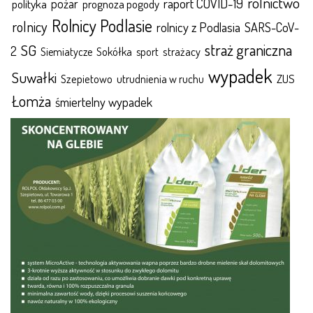
rolnictwo
raport COVID-19
polityka
pożar
prognoza pogody
Rolnicy Podlasie
rolnicy
rolnicy z Podlasia
SARS-CoV-
straż graniczna
SG
2
Sokółka
sport
strażacy
Siemiatycze
wypadek
Suwałki
ZUS
Szepietowo
utrudnienia w ruchu
Łomża
śmiertelny wypadek