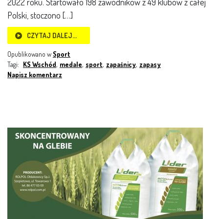
2022 roku. Startowało 198 zawodników z 49 klubów z całej
Polski, stoczono […]
CZYTAJ DALEJ…
Opublikowano w
Sport
Tagi:
KS Wschód
,
medale
,
sport
,
zapaśnicy
,
zapasy
Napisz komentarz