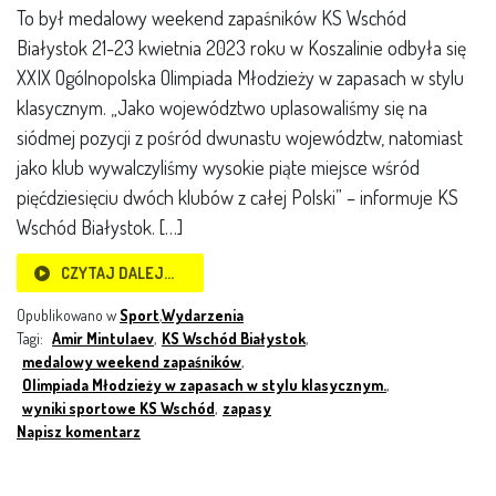
To był medalowy weekend zapaśników KS Wschód
Białystok 21-23 kwietnia 2023 roku w Koszalinie odbyła się
XXIX Ogólnopolska Olimpiada Młodzieży w zapasach w stylu
klasycznym. „Jako województwo uplasowaliśmy się na
siódmej pozycji z pośród dwunastu województw, natomiast
jako klub wywalczyliśmy wysokie piąte miejsce wśród
pięćdziesięciu dwóch klubów z całej Polski” – informuje KS
Wschód Białystok. […]
CZYTAJ DALEJ…
Opublikowano w
Sport
,
Wydarzenia
Tagi:
Amir Mintulaev
,
KS Wschód Białystok
,
medalowy weekend zapaśników
,
Olimpiada Młodzieży w zapasach w stylu klasycznym.
,
wyniki sportowe KS Wschód
,
zapasy
Napisz komentarz