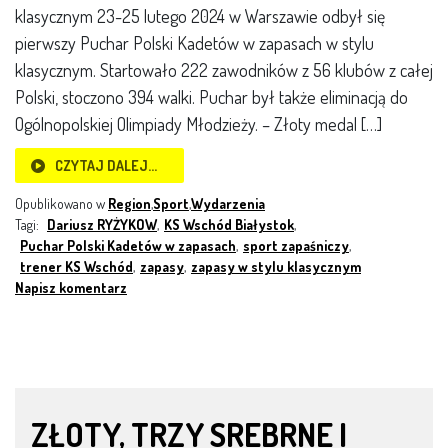
klasycznym 23-25 lutego 2024 w Warszawie odbył się
pierwszy Puchar Polski Kadetów w zapasach w stylu
klasycznym. Startowało 222 zawodników z 56 klubów z całej
Polski, stoczono 394 walki. Puchar był także eliminacją do
Ogólnopolskiej Olimpiady Młodzieży. – Złoty medal […]
CZYTAJ DALEJ…
Opublikowano w
Region
,
Sport
,
Wydarzenia
Tagi:
Dariusz RYŻYKOW
,
KS Wschód Białystok
,
Puchar Polski Kadetów w zapasach
,
sport zapaśniczy
,
trener KS Wschód
,
zapasy
,
zapasy w stylu klasycznym
Napisz komentarz
ZŁOTY, TRZY SREBRNE I