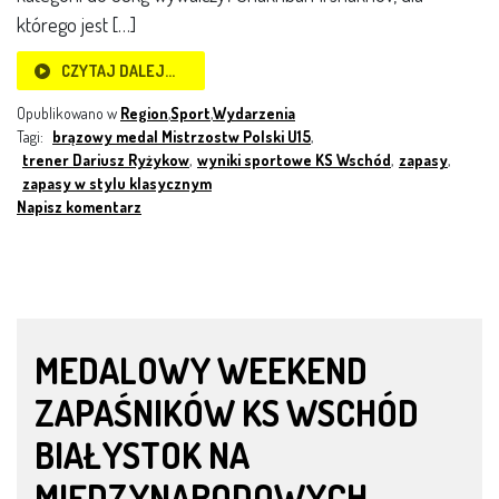
którego jest […]
CZYTAJ DALEJ…
Opublikowano w
Region
,
Sport
,
Wydarzenia
Tagi:
brązowy medal Mistrzostw Polski U15
,
trener Dariusz Ryżykow
,
wyniki sportowe KS Wschód
,
zapasy
,
zapasy w stylu klasycznym
Napisz komentarz
MEDALOWY WEEKEND
ZAPAŚNIKÓW KS WSCHÓD
BIAŁYSTOK NA
MIĘDZYNARODOWYCH