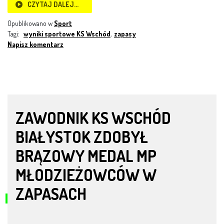
CZYTAJ DALEJ…
Opublikowano w
Sport
Tagi:
wyniki sportowe KS Wschód
,
zapasy
Napisz komentarz
ZAWODNIK KS WSCHÓD
BIAŁYSTOK ZDOBYŁ
BRĄZOWY MEDAL MP
MŁODZIEŻOWCÓW W
ZAPASACH