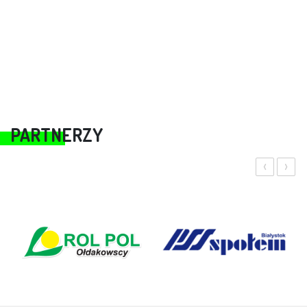
PARTNERZY
‹
›