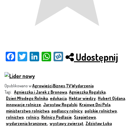
Udostępnij
Fac
Twit
Link
Wh
Wy
ebo
ter
edI
ats
kop
ok
n
App
Opublikowano w
Agrowieści
,
Biznes
,
TV
,
Wydarzenia
Tagi:
Agnieszka i Jarek z Bronowa
,
Agnieszka Rogalska
,
Dzień Młodego Rolnika
,
edukacja
,
Hektar wiedzy
,
Hubert Ojdana
,
innowacje rolnicze
,
Jarosław Rogalski
,
Krajowe Dni Pola
,
ministerstwo rolnictwa
,
podlascy rolnicy
,
polskie rolnictwo
,
rolnictwo
,
rolnicy
,
Rolnicy Podlasie
,
Szepietowo
,
wydarzenia branżowe.
,
wystawy zwierząt
,
Zdzisław Łuba