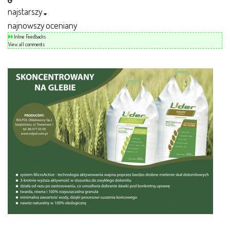
najstarszy
najnowszy
oceniany
Inline Feedbacks
View all comments