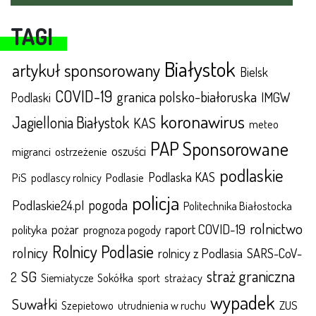
TAGI
Białystok
artykuł sponsorowany
Bielsk
COVID-19
granica polsko-białoruska
IMGW
Podlaski
koronawirus
Jagiellonia Białystok
KAS
meteo
PAP Sponsorowane
oszuści
migranci
ostrzeżenie
podlaskie
Podlaska KAS
Podlasie
PiS
podlascy rolnicy
policja
pogoda
Podlaskie24.pl
Politechnika Białostocka
rolnictwo
raport COVID-19
polityka
pożar
prognoza pogody
Rolnicy Podlasie
rolnicy
rolnicy z Podlasia
SARS-CoV-
straż graniczna
SG
2
Sokółka
sport
strażacy
Siemiatycze
wypadek
Suwałki
ZUS
Szepietowo
utrudnienia w ruchu