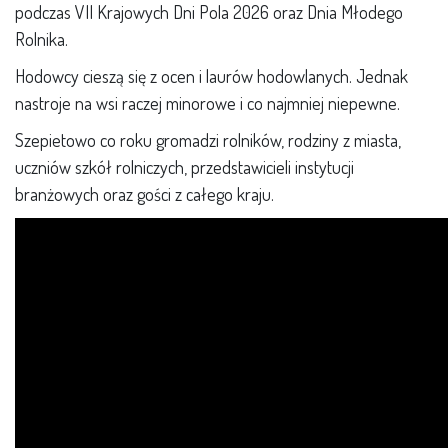
podczas VII Krajowych Dni Pola 2026 oraz Dnia Młodego
Rolnika.
Hodowcy cieszą się z ocen i laurów hodowlanych. Jednak
nastroje na wsi raczej minorowe i co najmniej niepewne.
Szepietowo co roku gromadzi rolników, rodziny z miasta,
uczniów szkół rolniczych, przedstawicieli instytucji
branżowych oraz gości z całego kraju.