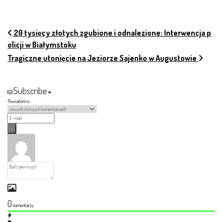
NAWIGACJA PO ARTYKUŁACH
20 tysięcy złotych zgubione i odnalezione: Interwencja p
olicji w Białymstoku
Tragiczne utonięcie na Jeziorze Sajenko w Augustowie
Subscribe
Powiadom o
0
komentarzy