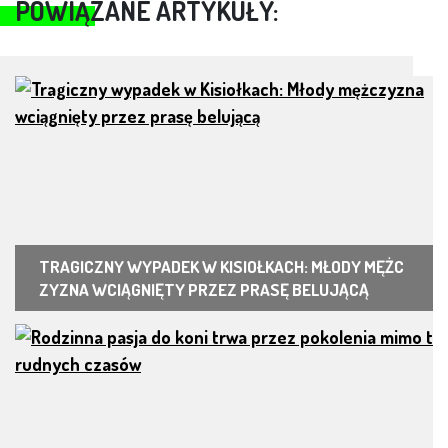
POWIĄZANE ARTYKUŁY:
TRAGICZNY WYPADEK W KISIOŁKACH: MŁODY MĘŻC
ZYZNA WCIĄGNIĘTY PRZEZ PRASĘ BELUJĄCĄ