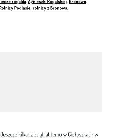
iecze rogaliki
,
Agnieszki Rogalskiej
,
Bronowo
,
Rolnicy Podlasie
,
rolnicy z Bronowa
,
Jeszcze kilkadziesiąt lat temu w Ciełuszkach w