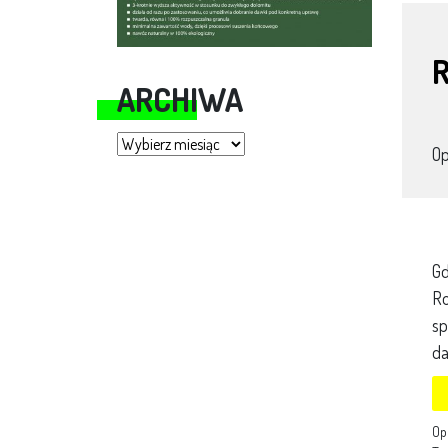
R
ARCHIWA
Archiwa
O
Gd
Ro
sp
da
Op