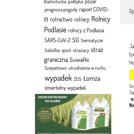
polityka
pożar
Białostocka
raport COVID-
prognoza pogody
O
Rolnicy
rolnictwo
rolnicy
19
Podlasie
rolnicy z Podlasia
SG
SARS-CoV-2
Siemiatycze
Ja
straż
Sokółka
sport
strażacy
ty
graniczna
Suwałki
te
Szepietowo
utrudnienia w ruchu
wypadek
Łomża
ZUS
Op
śmiertelny wypadek
Ta
w
Na