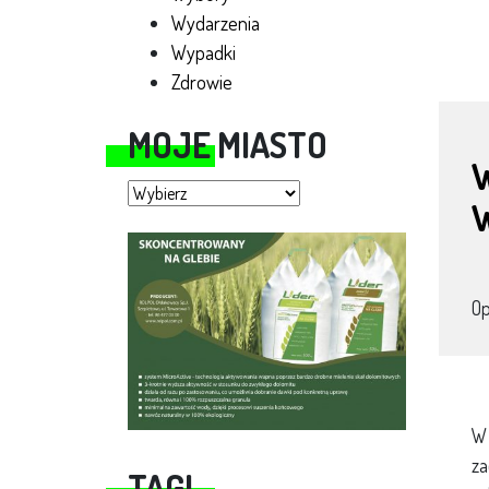
Wydarzenia
Wypadki
Zdrowie
MOJE MIASTO
W
Moje miasto
O
W 
za
TAGI