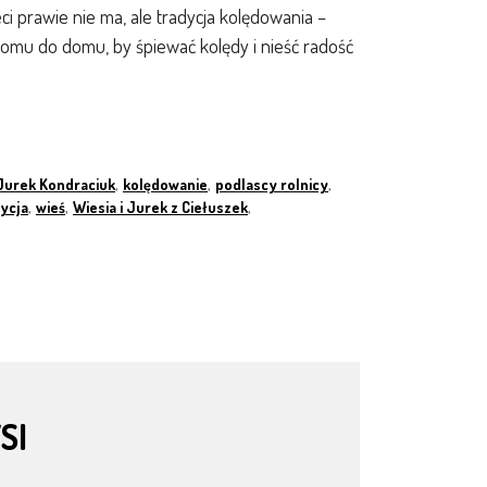
eci prawie nie ma, ale tradycja kolędowania –
domu do domu, by śpiewać kolędy i nieść radość
Jurek Kondraciuk
,
kolędowanie
,
podlascy rolnicy
,
ycja
,
wieś
,
Wiesia i Jurek z Ciełuszek
,
SI