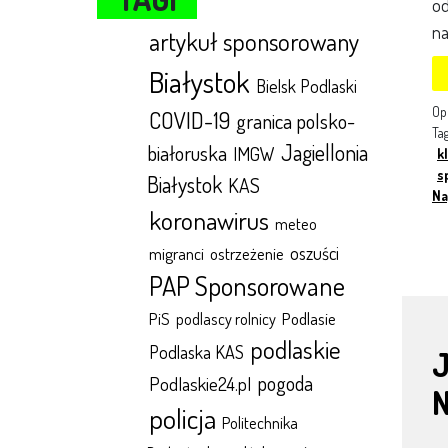
od
na
artykuł sponsorowany
Białystok
Bielsk Podlaski
Op
COVID-19
granica polsko-
Ta
Jagiellonia
białoruska
IMGW
k
s
Białystok
KAS
Na
koronawirus
meteo
oszuści
migranci
ostrzeżenie
PAP Sponsorowane
Podlasie
PiS
podlascy rolnicy
podlaskie
Podlaska KAS
J
pogoda
Podlaskie24.pl
N
policja
Politechnika