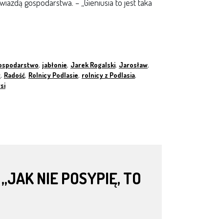
iazdą gospodarstwa. – „Gieniusia to jest taka
ospodarstwo
,
jabłonie
,
Jarek Rogalski
,
Jarosław
,
y
,
Radość
,
Rolnicy Podlasie
,
rolnicy z Podlasia
,
si
JAK NIE POSYPIĘ, TO