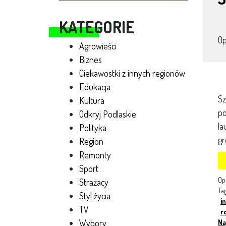
KATEGORIE
O
Agrowieści
Biznes
Ciekawostki z innych regionów
Edukacja
Sz
Kultura
po
Odkryj Podlaskie
la
Polityka
gr
Region
Remonty
Sport
Op
Strażacy
Ta
Styl życia
i
TV
r
Wybory
Na