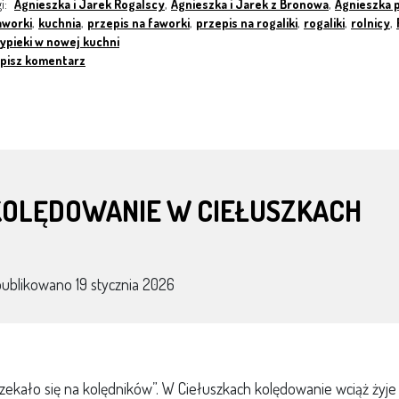
gi:
Agnieszka i Jarek Rogalscy
,
Agnieszka i Jarek z Bronowa
,
Agnieszka p
aworki
,
kuchnia
,
przepis na faworki
,
przepis na rogaliki
,
rogaliki
,
rolnicy
,
ypieki w nowej kuchni
pisz komentarz
KOLĘDOWANIE W CIEŁUSZKACH
publikowano
19 stycznia 2026
zekało się na kolędników”. W Ciełuszkach kolędowanie wciąż żyje 