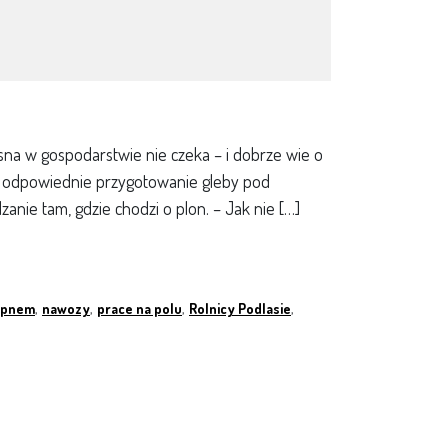
sna w gospodarstwie nie czeka – i dobrze wie o
 o odpowiednie przygotowanie gleby pod
anie tam, gdzie chodzi o plon. – Jak nie […]
apnem
,
nawozy
,
prace na polu
,
Rolnicy Podlasie
,