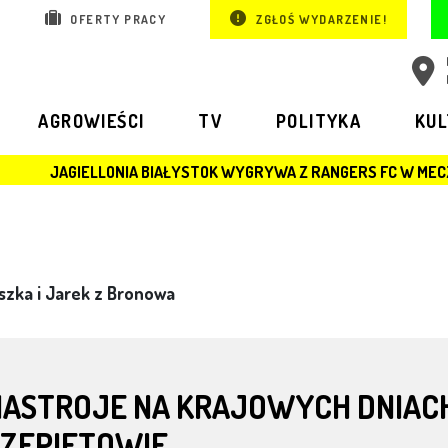
OFERTY PRACY
ZGŁOŚ WYDARZENIE!
AGROWIEŚCI
TV
POLITYKA
KU
ONIA BIAŁYSTOK WYGRYWA Z RANGERS FC W MECZU LIGI EUROPY
szka i Jarek z Bronowa
NASTROJE NA KRAJOWYCH DNIAC
SZEPIETOWIE