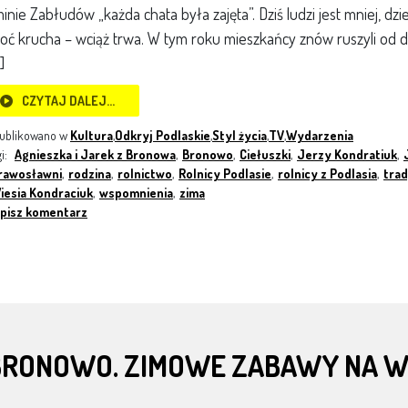
inie Zabłudów „każda chata była zajęta”. Dziś ludzi jest mniej, dzi
oć krucha – wciąż trwa. W tym roku mieszkańcy znów ruszyli od 
]
CZYTAJ DALEJ…
ublikowano w
Kultura
,
Odkryj Podlaskie
,
Styl życia
,
TV
,
Wydarzenia
gi:
Agnieszka i Jarek z Bronowa
,
Bronowo
,
Ciełuszki
,
Jerzy Kondratiuk
,
rawosławni
,
rodzina
,
rolnictwo
,
Rolnicy Podlasie
,
rolnicy z Podlasia
,
trad
iesia Kondraciuk
,
wspomnienia
,
zima
pisz komentarz
BRONOWO. ZIMOWE ZABAWY NA W