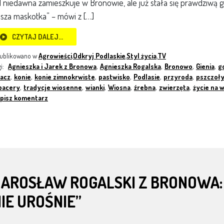
 niedawna zamieszkuje w Bronowie, ale już stała się prawdziwą gw
sza maskotka” – mówi z […]
CZYTAJ DALEJ…
ublikowano w
Agrowieści
,
Odkryj Podlaskie
,
Styl życia
,
TV
gi:
Agnieszka i Jarek z Bronowa
,
Agnieszka Rogalska
,
Bronowo
,
Gienia
,
g
lacz
,
konie
,
konie zimnokrwiste
,
pastwisko
,
Podlasie
,
przyroda
,
pszczoł
pacery
,
tradycje wiosenne
,
wianki
,
Wiosna
,
źrebna
,
zwierzęta
,
życie na w
pisz komentarz
AROSŁAW ROGALSKI Z BRONOWA: „
IE UROŚNIE”