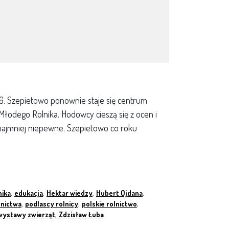
6. Szepietowo ponownie staje się centrum
Młodego Rolnika. Hodowcy cieszą się z ocen i
najmniej niepewne. Szepietowo co roku
nika
,
edukacja
,
Hektar wiedzy
,
Hubert Ojdana
,
lnictwa
,
podlascy rolnicy
,
polskie rolnictwo
,
wystawy zwierząt
,
Zdzisław Łuba