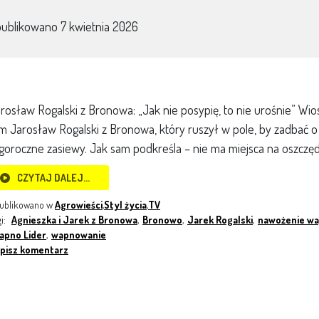
publikowano
7 kwietnia 2026
rosław Rogalski z Bronowa: „Jak nie posypię, to nie urośnie” Wio
m Jarosław Rogalski z Bronowa, który ruszył w pole, by zadbać
goroczne zasiewy. Jak sam podkreśla – nie ma miejsca na oszczędz
CZYTAJ DALEJ…
ublikowano w
Agrowieści
,
Styl życia
,
TV
gi:
Agnieszka i Jarek z Bronowa
,
Bronowo
,
Jarek Rogalski
,
nawożenie w
apno Lider
,
wapnowanie
pisz komentarz