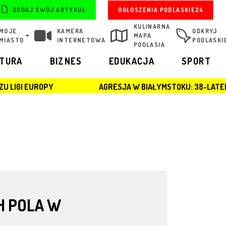
OGŁOSZENIA PODLASKIE24
DODAJ SWÓJ ARTYKUŁ
KULINARNA
MOJE
KAMERA
ODKRYJ
MAPA
MIASTO
INTERNETOWA
PODLASKI
PODLASIA
LTURA
BIZNES
EDUKACJA
SPORT
AGRESJA W BIAŁYMSTOKU: 38-LATEK ZATRZYMANY
H POLA W