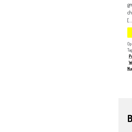
gm
ch
[…
Op
Ta
P
W
Na