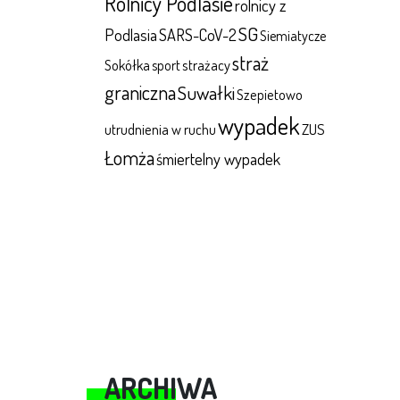
Rolnicy Podlasie
rolnicy z
SG
Podlasia
SARS-CoV-2
Siemiatycze
straż
Sokółka
sport
strażacy
graniczna
Suwałki
Szepietowo
wypadek
ZUS
utrudnienia w ruchu
Łomża
śmiertelny wypadek
ARCHIWA