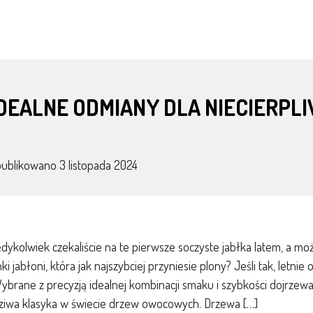
IDEALNE ODMIANY DLA NIECIERP
publikowano
3 listopada 2024
edykolwiek czekaliście na te pierwsze soczyste jabłka latem, a mo
ki jabłoni, która jak najszybciej przyniesie plony? Jeśli tak, letn
ybrane z precyzją idealnej kombinacji smaku i szybkości dojrzew
iwa klasyka w świecie drzew owocowych. Drzewa […]