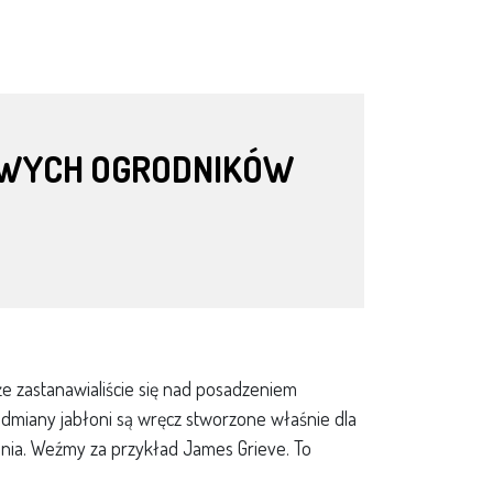
LIWYCH OGRODNIKÓW
że zastanawialiście się nad posadzeniem
ie odmiany jabłoni są wręcz stworzone właśnie dla
ania. Weźmy za przykład James Grieve. To