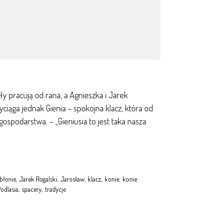
y pracują od rana, a Agnieszka i Jarek
ciąga jednak Gienia – spokojna klacz, która od
ospodarstwa. – „Gieniusia to jest taka nasza
abłonie
,
Jarek Rogalski
,
Jarosław
,
klacz
,
konie
,
konie
Podlasia
,
spacery
,
tradycje