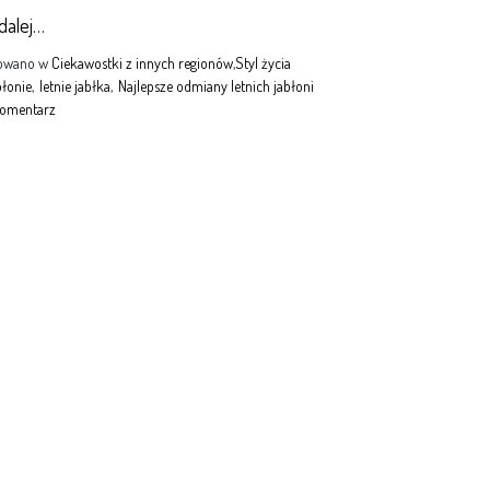
 dalej…
kowano w
Ciekawostki z innych regionów
,
Styl życia
błonie
,
letnie jabłka
,
Najlepsze odmiany letnich jabłoni
komentarz