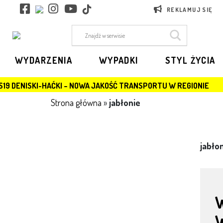
REKLAMUJ SIĘ
WYDARZENIA
WYPADKI
STYL ŻYCIA
S19 DENISKI-HAĆKI – NOWA JAKOŚĆ TRANSPORTU W REGIONIE
Strona główna
»
jabłonie
jabło
W