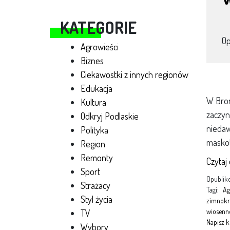
KATEGORIE
O
Agrowieści
Biznes
Ciekawostki z innych regionów
Edukacja
W Bron
Kultura
zaczyn
Odkryj Podlaskie
niedaw
Polityka
maskot
Region
Remonty
Czytaj
Sport
Opubli
Strażacy
Tagi:
Ag
Styl życia
zimnokr
wiosenn
TV
Napisz 
Wybory