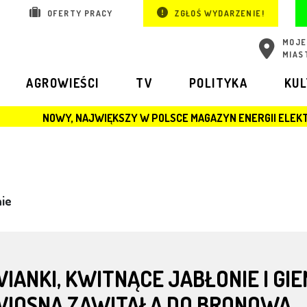
OFERTY PRACY
ZGŁOŚ WYDARZENIE!
MOJE
MIAS
AGROWIEŚCI
TV
POLITYKA
KU
NOWY, NAJWIĘKSZY W POLSCE MAGAZYN ENERGII ELE
nie
IANKI, KWITNĄCE JABŁONIE I GIE
WIOSNA ZAWITAŁA DO BRONOWA