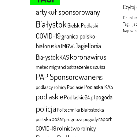
Czytaj
artykuł sponsorowany
Opubli
Białystok
Tagi:
ja
Bielsk Podlaski
Napisz 
COVID-19
granica polsko-
Jagiellonia
białoruska
IMGW
koronawirus
Białystok
KAS
oszuści
meteo
migranci
ostrzeżenie
PAP Sponsorowane
PiS
Podlaska KAS
Podlasie
podlascy rolnicy
podlaskie
pogoda
Podlaskie24.pl
policja
Politechnika Białostocka
raport
polityka
pożar
prognoza pogody
rolnictwo
rolnicy
COVID-19