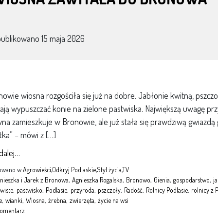
publikowano
15 maja 2026
owie wiosna rozgościła się już na dobre. Jabłonie kwitną, pszczoł
ają wypuszczać konie na zielone pastwiska. Największą uwagę przy
na zamieszkuje w Bronowie, ale już stała się prawdziwą gwiazdą g
ka” – mówi z […]
 dalej…
kowano w
Agrowieści
,
Odkryj Podlaskie
,
Styl życia
,
TV
nieszka i Jarek z Bronowa
,
Agnieszka Rogalska
,
Bronowo
,
Gienia
,
gospodarstwo
,
j
wiste
,
pastwisko
,
Podlasie
,
przyroda
,
pszczoły
,
Radość
,
Rolnicy Podlasie
,
rolnicy z 
e
,
wianki
,
Wiosna
,
źrebna
,
zwierzęta
,
życie na wsi
komentarz