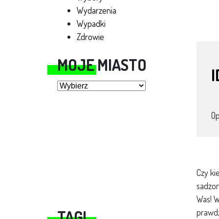
Wydarzenia
Wypadki
Zdrowie
MOJE MIASTO
Moje miasto
O
Czy ki
sadzon
Was! W
TAGI
prawdz