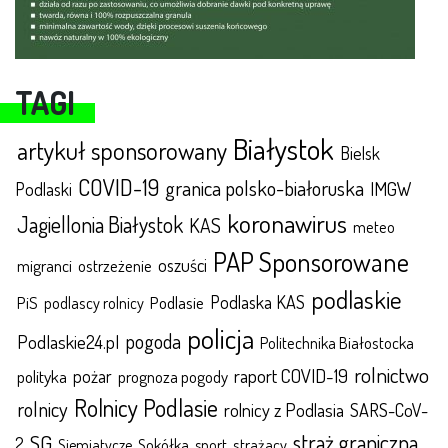
TAGI
Białystok
artykuł sponsorowany
Bielsk
COVID-19
granica polsko-białoruska
IMGW
Podlaski
koronawirus
Jagiellonia Białystok
KAS
meteo
PAP Sponsorowane
oszuści
migranci
ostrzeżenie
podlaskie
Podlaska KAS
Podlasie
PiS
podlascy rolnicy
policja
pogoda
Podlaskie24.pl
Politechnika Białostocka
rolnictwo
raport COVID-19
polityka
pożar
prognoza pogody
Rolnicy Podlasie
rolnicy
rolnicy z Podlasia
SARS-CoV-
straż graniczna
SG
2
Sokółka
sport
strażacy
Siemiatycze