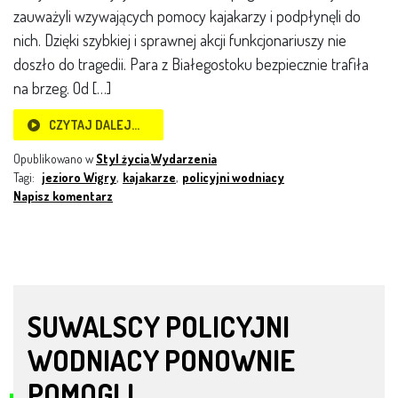
zauważyli wzywających pomocy kajakarzy i podpłynęli do
nich. Dzięki szybkiej i sprawnej akcji funkcjonariuszy nie
doszło do tragedii. Para z Białegostoku bezpiecznie trafiła
na brzeg. Od […]
CZYTAJ DALEJ…
Opublikowano w
Styl życia
,
Wydarzenia
Tagi:
jezioro Wigry
,
kajakarze
,
policyjni wodniacy
Napisz komentarz
SUWALSCY POLICYJNI
WODNIACY PONOWNIE
POMOGLI