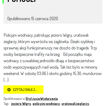
Opublikowano
15 czerwca 2020
Policyjni wodniacy, patrolując jezioro Wigry, uratowali
żeglarzy, którym wywróciła się żaglówka. Dzięki szybkiej i
sprawnej akcji funkcjonariuszy nie doszło do tragedii. Trzy
osoby bezpiecznie trafiły na brzeg. Od początku maja
wodniacy z suwalskiej jednostki dbają o bezpieczeństwo
osób wypoczywających nad wodą. Tak też było w miniony
weekend. W sobotę (13.06.) około godziny 15.30, mundurowi
[…]
CZYTAJ DALEJ…
Opublikowano w
Styl życia
,
Wydarzenia
Tagi:
jezioro Wigry
,
policyjni wodniacy
,
uratowali żeglarzy
,