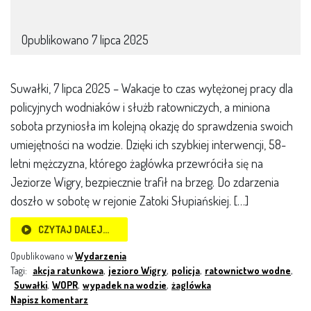
Opublikowano
7 lipca 2025
Suwałki, 7 lipca 2025 – Wakacje to czas wytężonej pracy dla
policyjnych wodniaków i służb ratowniczych, a miniona
sobota przyniosła im kolejną okazję do sprawdzenia swoich
umiejętności na wodzie. Dzięki ich szybkiej interwencji, 58-
letni mężczyzna, którego żaglówka przewróciła się na
Jeziorze Wigry, bezpiecznie trafił na brzeg. Do zdarzenia
doszło w sobotę w rejonie Zatoki Słupiańskiej. […]
CZYTAJ DALEJ…
Opublikowano w
Wydarzenia
Tagi:
akcja ratunkowa
,
jezioro Wigry
,
policja
,
ratownictwo wodne
,
Suwałki
,
WOPR
,
wypadek na wodzie
,
żaglówka
Napisz komentarz