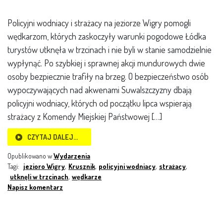
Policyjni wodniacy i strażacy na jeziorze Wigry pomogli
wędkarzom, których zaskoczyły warunki pogodowe Łódka
turystów utknęła w trzcinach i nie byli w stanie samodzielnie
wypłynąć. Po szybkiej i sprawnej akcji mundurowych dwie
osoby bezpiecznie trafiły na brzeg. O bezpieczeństwo osób
wypoczywających nad akwenami Suwalszczyzny dbają
policyjni wodniacy, których od początku lipca wspierają
strażacy z Komendy Miejskiej Państwowej […]
CZYTAJ DALEJ…
Opublikowano w
Wydarzenia
Tagi:
jezioro Wigry
,
Krusznik
,
policyjni wodniacy
,
strażacy
,
utknęli w trzcinach
,
wędkarze
Napisz komentarz