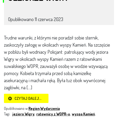
Opublikowano
11 czerwca 2023
Trudne warunki, z którymi nie poradził sobie sternik,
zaskoczyły załogę w okolicach wyspy Kamień. Na szczęście
w pobliżu byli wodniacy Policjant patrolujący wody jeziora
Wigry w okolicach wyspy Kamień razem z ratownikami
suwalskiego WOPR, zauważyli osobę w wodzie wzywającą
pomocy. Kobieta trzymała przed sobą kamizelkę
asekuracyjną i machała ręką. Była tuż obok wywróconej
żaglówki, na […]
CZYTAJ DALEJ…
Opublikowano w
Region
,
Wydarzenia
Tagi:
jezioro Wigry
,
ratownicy z WOPR-u
,
wyspa Kamień
,