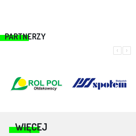
PARTNERZY
‹
›
WIĘCEJ