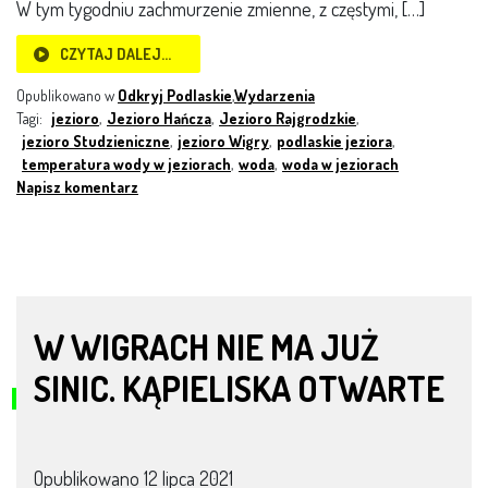
W tym tygodniu zachmurzenie zmienne, z częstymi, […]
CZYTAJ DALEJ…
Opublikowano w
Odkryj Podlaskie
,
Wydarzenia
Tagi:
jezioro
,
Jezioro Hańcza
,
Jezioro Rajgrodzkie
,
jezioro Studzieniczne
,
jezioro Wigry
,
podlaskie jeziora
,
temperatura wody w jeziorach
,
woda
,
woda w jeziorach
Napisz komentarz
W WIGRACH NIE MA JUŻ
SINIC. KĄPIELISKA OTWARTE
Opublikowano
12 lipca 2021