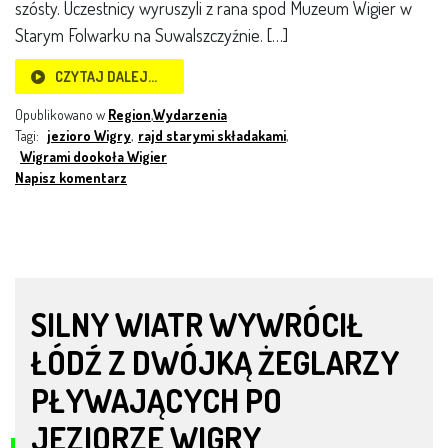
szósty. Uczestnicy wyruszyli z rana spod Muzeum Wigier w
Starym Folwarku na Suwalszczyźnie. […]
CZYTAJ DALEJ…
Opublikowano w
Region
,
Wydarzenia
Tagi:
jezioro Wigry
,
rajd starymi składakami
,
Wigrami dookoła Wigier
Napisz komentarz
SILNY WIATR WYWRÓCIŁ
ŁÓDŹ Z DWÓJKĄ ŻEGLARZY
PŁYWAJĄCYCH PO
JEZIORZE WIGRY