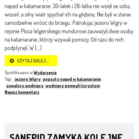
napęd w katamaranie. 30-latek i 28-latka nie wzięli ze sobą
wioseł, a silny wiatr spychał ich na głębinę. Nie byli w stanie
samodzielnie wrócić do brzegu. Patrolując jezioro Wigry w
rejonie Plosa Wigierskiego mundurowi zauważyli dwie osoby
na katamaranie, którzy wzywali pomocy. Od razu do nich
podpłynęli. W […]
CZYTAJ DALEJ…
Opublikowano w
Wydarzenia
Tagi:
jezioro Wigry
,
popsuty napęd w katamaranie
,
suwalscy wodniacy
,
wodniacy pomogli turystom
Napisz komentarz
SANEPID ZAMYKA KOLEJNE