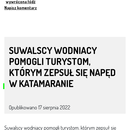
wywrócona łódź
Napisz komentarz
SUWALSCY WODNIACY
POMOGLI TURYSTOM,
KTÓRYM ZEPSUŁ SIĘ NAPĘD
W KATAMARANIE
Opublikowano
17 sierpnia 2022
Suwalscy wodniacy pomogli turystom, którym zepsuł się