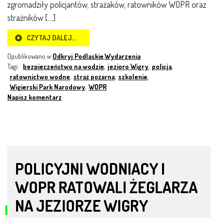
zgromadziły policjantów, strażaków, ratowników WOPR oraz
strażników […]
CZYTAJ DALEJ…
Opublikowano w
Odkryj Podlaskie
,
Wydarzenia
Tagi:
bezpieczeństwo na wodzie
,
jezioro Wigry
,
policja
,
ratownictwo wodne
,
straż pożarna
,
szkolenie
,
Wigierski Park Narodowy
,
WOPR
Napisz komentarz
POLICYJNI WODNIACY I
WOPR RATOWALI ŻEGLARZA
NA JEZIORZE WIGRY