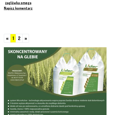
żaglówka omega
Napisz komentarz
Poprzednie
Następne
«
1
2
»