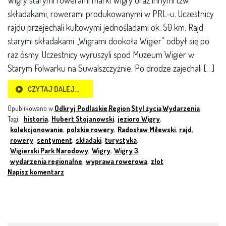
Wigry starymi rowerami marki Wigry oraz innymi tzw.
składakami, rowerami produkowanymi w PRL-u. Uczestnicy
rajdu przejechali kultowymi jednośladami ok. 50 km. Rajd
starymi składakami „Wigrami dookoła Wigier” odbył się po
raz ósmy. Uczestnicy wyruszyli spod Muzeum Wigier w
Starym Folwarku na Suwalszczyźnie. Po drodze zajechali […]
CZYTAJ DALEJ…
Opublikowano w
Odkryj Podlaskie
,
Region
,
Styl życia
,
Wydarzenia
Tagi:
historia
,
Hubert Stojanowski
,
jezioro Wigry
,
kolekcjonowanie
,
polskie rowery
,
Radosław Milewski
,
rajd
,
rowery
,
sentyment
,
składaki
,
turystyka
,
Wigierski Park Narodowy
,
Wigry
,
Wigry 3
,
wydarzenia regionalne
,
wyprawa rowerowa
,
zlot
Napisz komentarz