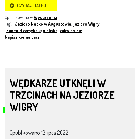
CZYTAJ DALEJ…
Opublikowano w
Wydarzenia
Tagi:
Jezioro Necko w Augustowie
,
jezioro Wigry
,
Sanepid zamyka kąpieliska
,
zakwit sinic
Napisz komentarz
WĘDKARZE UTKNĘLI W
TRZCINACH NA JEZIORZE
WIGRY
Opublikowano
12 lipca 2022