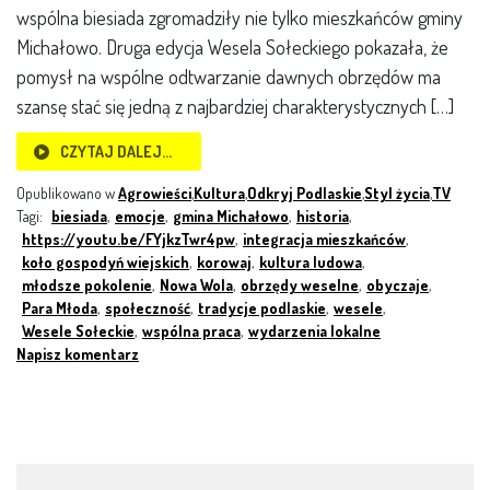
wspólna biesiada zgromadziły nie tylko mieszkańców gminy
Michałowo. Druga edycja Wesela Sołeckiego pokazała, że
pomysł na wspólne odtwarzanie dawnych obrzędów ma
szansę stać się jedną z najbardziej charakterystycznych […]
CZYTAJ DALEJ…
Opublikowano w
Agrowieści
,
Kultura
,
Odkryj Podlaskie
,
Styl życia
,
TV
Tagi:
biesiada
,
emocje
,
gmina Michałowo
,
historia
,
https://youtu.be/FYjkzTwr4pw
,
integracja mieszkańców
,
koło gospodyń wiejskich
,
korowaj
,
kultura ludowa
,
młodsze pokolenie
,
Nowa Wola
,
obrzędy weselne
,
obyczaje
,
Para Młoda
,
społeczność
,
tradycje podlaskie
,
wesele
,
Wesele Sołeckie
,
wspólna praca
,
wydarzenia lokalne
Napisz komentarz