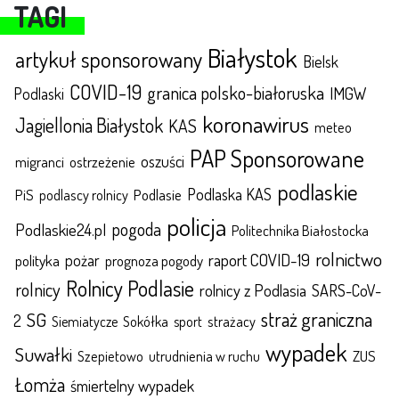
TAGI
Białystok
artykuł sponsorowany
Bielsk
COVID-19
granica polsko-białoruska
IMGW
Podlaski
koronawirus
Jagiellonia Białystok
KAS
meteo
PAP Sponsorowane
oszuści
migranci
ostrzeżenie
podlaskie
Podlaska KAS
Podlasie
PiS
podlascy rolnicy
policja
pogoda
Podlaskie24.pl
Politechnika Białostocka
rolnictwo
raport COVID-19
polityka
pożar
prognoza pogody
Rolnicy Podlasie
rolnicy
rolnicy z Podlasia
SARS-CoV-
straż graniczna
SG
2
Sokółka
sport
strażacy
Siemiatycze
wypadek
Suwałki
ZUS
Szepietowo
utrudnienia w ruchu
Łomża
śmiertelny wypadek