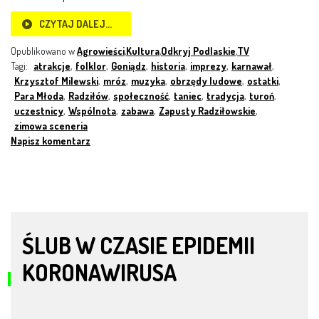
CZYTAJ DALEJ…
Opublikowano w
Agrowieści
,
Kultura
,
Odkryj Podlaskie
,
TV
Tagi:
atrakcje
,
folklor
,
Goniądz
,
historia
,
imprezy
,
karnawał
,
Krzysztof Milewski
,
mróz
,
muzyka
,
obrzędy ludowe
,
ostatki
,
Para Młoda
,
Radziłów
,
społeczność
,
taniec
,
tradycja
,
turoń
,
uczestnicy
,
Wspólnota
,
zabawa
,
Zapusty Radziłowskie
,
zimowa sceneria
Napisz komentarz
ŚLUB W CZASIE EPIDEMII
KORONAWIRUSA