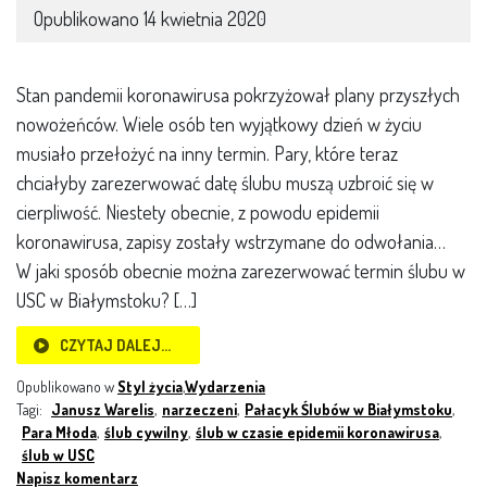
Opublikowano
14 kwietnia 2020
Stan pandemii koronawirusa pokrzyżował plany przyszłych
nowożeńców. Wiele osób ten wyjątkowy dzień w życiu
musiało przełożyć na inny termin. Pary, które teraz
chciałyby zarezerwować datę ślubu muszą uzbroić się w
cierpliwość. Niestety obecnie, z powodu epidemii
koronawirusa, zapisy zostały wstrzymane do odwołania…
W jaki sposób obecnie można zarezerwować termin ślubu w
USC w Białymstoku? […]
CZYTAJ DALEJ…
Opublikowano w
Styl życia
,
Wydarzenia
Tagi:
Janusz Warelis
,
narzeczeni
,
Pałacyk Ślubów w Białymstoku
,
Para Młoda
,
ślub cywilny
,
ślub w czasie epidemii koronawirusa
,
ślub w USC
Napisz komentarz