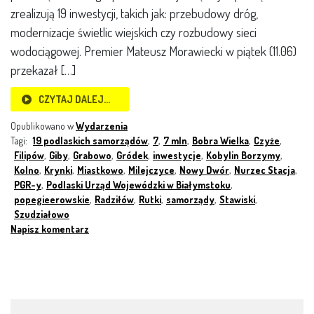
zrealizują 19 inwestycji, takich jak: przebudowy dróg,
modernizacje świetlic wiejskich czy rozbudowy sieci
wodociągowej. Premier Mateusz Morawiecki w piątek (11.06)
przekazał […]
CZYTAJ DALEJ…
Opublikowano w
Wydarzenia
Tagi:
19 podlaskich samorządów
,
7
,
7 mln
,
Bobra Wielka
,
Czyże
,
Filipów
,
Giby
,
Grabowo
,
Gródek
,
inwestycje
,
Kobylin Borzymy
,
Kolno
,
Krynki
,
Miastkowo
,
Milejczyce
,
Nowy Dwór
,
Nurzec Stacja
,
PGR-y
,
Podlaski Urząd Wojewódzki w Białymstoku
,
popegieerowskie
,
Radziłów
,
Rutki
,
samorządy
,
Stawiski
,
Szudziałowo
Napisz komentarz