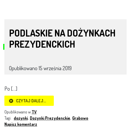
PODLASKIE NA DOŻYNKACH
PREZYDENCKICH
Opublikowano
15 września 2019
Po […]
CZYTAJ DALEJ…
Opublikowano w
TV
Tagi:
dożynki
,
Dożynki Prezydenckie
,
Grabowo
Napisz komentarz