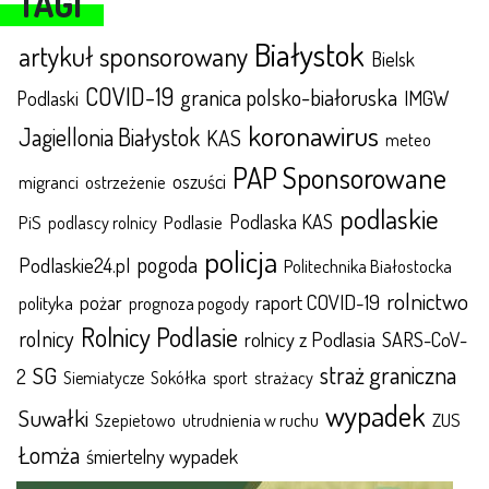
TAGI
Białystok
artykuł sponsorowany
Bielsk
COVID-19
granica polsko-białoruska
IMGW
Podlaski
koronawirus
Jagiellonia Białystok
KAS
meteo
PAP Sponsorowane
oszuści
migranci
ostrzeżenie
podlaskie
Podlaska KAS
Podlasie
PiS
podlascy rolnicy
policja
pogoda
Podlaskie24.pl
Politechnika Białostocka
rolnictwo
raport COVID-19
polityka
pożar
prognoza pogody
Rolnicy Podlasie
rolnicy
rolnicy z Podlasia
SARS-CoV-
straż graniczna
SG
2
Sokółka
sport
strażacy
Siemiatycze
wypadek
Suwałki
ZUS
Szepietowo
utrudnienia w ruchu
Łomża
śmiertelny wypadek