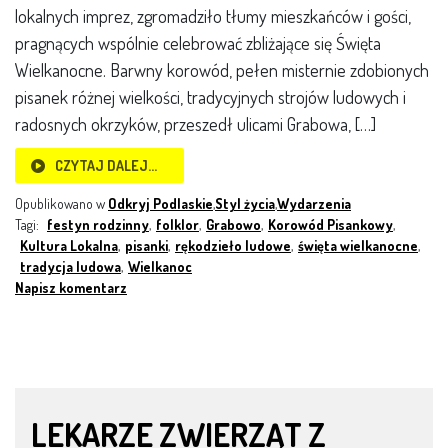
lokalnych imprez, zgromadziło tłumy mieszkańców i gości,
pragnących wspólnie celebrować zbliżające się Święta
Wielkanocne. Barwny korowód, pełen misternie zdobionych
pisanek różnej wielkości, tradycyjnych strojów ludowych i
radosnych okrzyków, przeszedł ulicami Grabowa, […]
CZYTAJ DALEJ…
Opublikowano w
Odkryj Podlaskie
,
Styl życia
,
Wydarzenia
Tagi:
festyn rodzinny
,
folklor
,
Grabowo
,
Korowód Pisankowy
,
Kultura Lokalna
,
pisanki
,
rękodzieło ludowe
,
święta wielkanocne
,
tradycja ludowa
,
Wielkanoc
Napisz komentarz
LEKARZE ZWIERZĄT Z