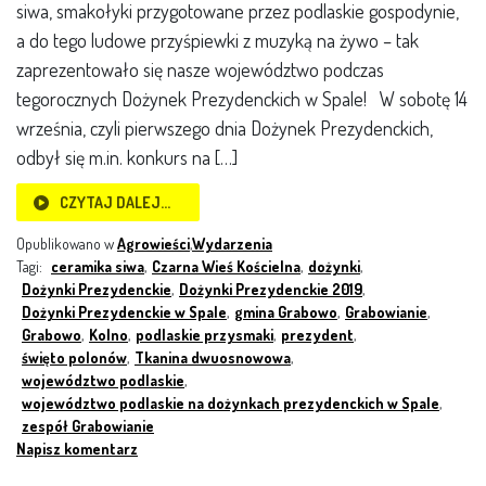
siwa, smakołyki przygotowane przez podlaskie gospodynie,
a do tego ludowe przyśpiewki z muzyką na żywo – tak
zaprezentowało się nasze województwo podczas
tegorocznych Dożynek Prezydenckich w Spale! W sobotę 14
września, czyli pierwszego dnia Dożynek Prezydenckich,
odbył się m.in. konkurs na […]
CZYTAJ DALEJ…
Opublikowano w
Agrowieści
,
Wydarzenia
Tagi:
ceramika siwa
,
Czarna Wieś Kościelna
,
dożynki
,
Dożynki Prezydenckie
,
Dożynki Prezydenckie 2019
,
Dożynki Prezydenckie w Spale
,
gmina Grabowo
,
Grabowianie
,
Grabowo
,
Kolno
,
podlaskie przysmaki
,
prezydent
,
święto polonów
,
Tkanina dwuosnowowa
,
województwo podlaskie
,
województwo podlaskie na dożynkach prezydenckich w Spale
,
zespół Grabowianie
Napisz komentarz