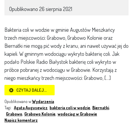
Opublikowano
26 sierpnia 2021
Bakteria coli w wodzie w gminie Augustów Mieszkańcy
trzech miejscowości: Grabowo, Grabowo Kolonie oraz
Biernatki nie mogą pić wody z kranu, ani nawet używać jej do
kapieli. W gminnym wodociągu wykryto bakterię coli. Jak
podało Polskie Radio Białystok bakterię coli wykryto w
próbce pobranej z wodociągu w Grabowie. Korzystają z
niego mieszkańcy trzech miejscowości: Grabowo, […]
CZYTAJ DALEJ…
Opublikowano w
Wydarzenia
Tagi:
Agata Augusewicz
,
bakteria coli w wodzie
,
Biernatki
,
Grabowo
,
Grabowo Kolonie
,
wodociąg w Grabowie
Napisz komentarz