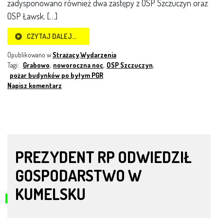
zadysponowano również dwa zastępy z OSP Szczuczyn oraz
OSP Ławsk. […]
CZYTAJ DALEJ…
Opublikowano w
Strażacy
,
Wydarzenia
Tagi:
Grabowo
,
noworoczna noc
,
OSP Szczuczyn
,
pożar budynków po byłym PGR
Napisz komentarz
PREZYDENT RP ODWIEDZIŁ
GOSPODARSTWO W
KUMELSKU