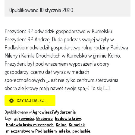
Opublikowano
10 stycznia 2020
Prezydent RP odwiedził gospodarstwo w Kumelsku
Prezydent RP Andrzej Duda podczas swojej wizyty w
Podlaskiem odwiedził gospodarstwo rolne rodziny Państwa
Mileny i Kamila Chodnickich w Kumelsku w gminie Kolno.
Prezydent był pod wrażeniem wyposażenia obory
gospodarzy, czemu dał wyraz w mediach
społecznościowych ,,Jest nie tylko centrum sterowania
oborą ale krowy mają nawet swoje spa;-) To się […]
CZYTAJ DALEJ…
Opublikowano w
Agrowieści
,
Wydarzenia
Tagi:
agrowieści
,
Grabowo
,
hodowla krów
,
hodowla krów mlecznych
,
Kolno
,
Kumelsk
,
mleczarstwo w Podlaskiem
,
mleko
,
podlaskie
,