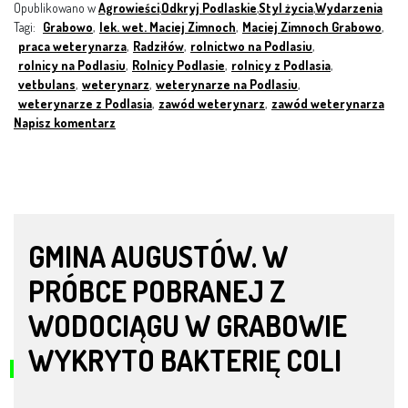
Opublikowano w
Agrowieści
,
Odkryj Podlaskie
,
Styl życia
,
Wydarzenia
Tagi:
Grabowo
,
lek. wet. Maciej Zimnoch
,
Maciej Zimnoch Grabowo
,
praca weterynarza
,
Radziłów
,
rolnictwo na Podlasiu
,
rolnicy na Podlasiu
,
Rolnicy Podlasie
,
rolnicy z Podlasia
,
vetbulans
,
weterynarz
,
weterynarze na Podlasiu
,
weterynarze z Podlasia
,
zawód weterynarz
,
zawód weterynarza
Napisz komentarz
GMINA AUGUSTÓW. W
PRÓBCE POBRANEJ Z
WODOCIĄGU W GRABOWIE
WYKRYTO BAKTERIĘ COLI