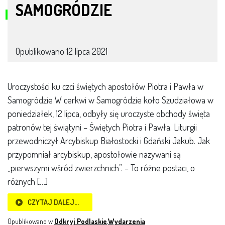
SAMOGRÓDZIE
Opublikowano
12 lipca 2021
Uroczystości ku czci świętych apostołów Piotra i Pawła w
Samogródzie W cerkwi w Samogródzie koło Szudziałowa w
poniedziałek, 12 lipca, odbyły się uroczyste obchody święta
patronów tej świątyni – Świętych Piotra i Pawła. Liturgii
przewodniczył Arcybiskup Białostocki i Gdański Jakub. Jak
przypomniał arcybiskup, apostołowie nazywani są
„pierwszymi wśród zwierzchnich”. – To różne postaci, o
różnych […]
CZYTAJ DALEJ…
Opublikowano w
Odkryj Podlaskie
,
Wydarzenia