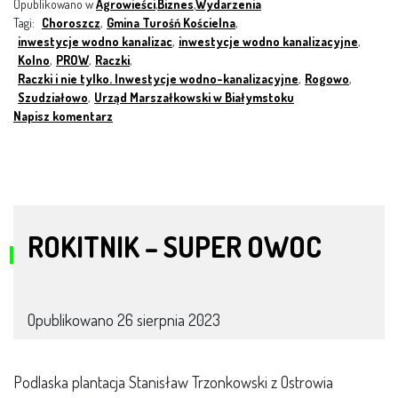
Opublikowano w
Agrowieści
,
Biznes
,
Wydarzenia
Tagi:
Choroszcz
,
Gmina Turośń Kościelna
,
inwestycje wodno kanalizac
,
inwestycje wodno kanalizacyjne
,
Kolno
,
PROW
,
Raczki
,
Raczki i nie tylko. Inwestycje wodno-kanalizacyjne
,
Rogowo
,
Szudziałowo
,
Urząd Marszałkowski w Białymstoku
Napisz komentarz
ROKITNIK – SUPER OWOC
Opublikowano
26 sierpnia 2023
Podlaska plantacja Stanisław Trzonkowski z Ostrowia