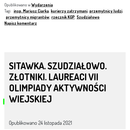
Opublikowano w
Wydarzenia
Tagi:
insp. Mariusz Ciarka
,
kurierzy zatrzymani
,
przemytnicy ludzi
,
przemytnicy migrantów
,
rzecznik KGP
,
Szudziałowo
Napisz komentarz
SITAWKA. SZUDZIAŁOWO.
ZŁOTNIKI. LAUREACI VII
OLIMPIADY AKTYWNOŚCI
WIEJSKIEJ
Opublikowano
24 listopada 2021