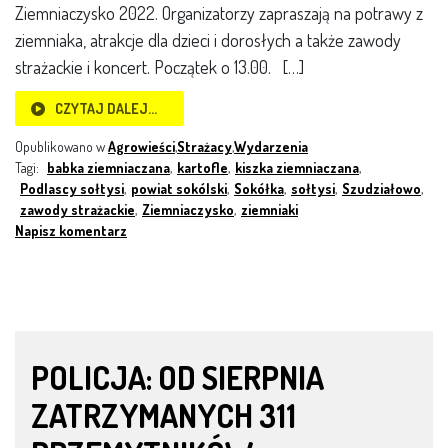
Ziemniaczysko 2022. Organizatorzy zapraszają na potrawy z
ziemniaka, atrakcje dla dzieci i dorosłych a także zawody
strażackie i koncert. Początek o 13.00. […]
CZYTAJ DALEJ…
Opublikowano w
Agrowieści
,
Strażacy
,
Wydarzenia
Tagi:
babka ziemniaczana
,
kartofle
,
kiszka ziemniaczana
,
Podlascy sołtysi
,
powiat sokólski
,
Sokółka
,
sołtysi
,
Szudziałowo
,
zawody strażackie
,
Ziemniaczysko
,
ziemniaki
Napisz komentarz
POLICJA: OD SIERPNIA
ZATRZYMANYCH 311