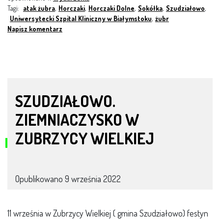
Tagi:
atak żubra
,
Horczaki
,
Horczaki Dolne
,
Sokółka
,
Szudziałowo
,
Uniwersytecki Szpital Kliniczny w Białymstoku
,
żubr
Napisz komentarz
SZUDZIAŁOWO.
ZIEMNIACZYSKO W
ZUBRZYCY WIELKIEJ
Opublikowano
9 września 2022
11 września w Zubrzycy Wielkiej ( gmina Szudziałowo) festyn