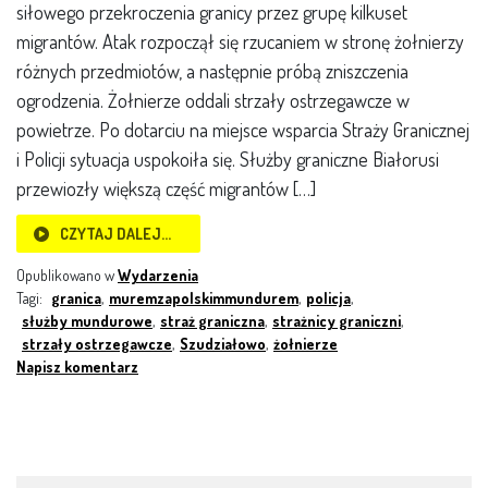
siłowego przekroczenia granicy przez grupę kilkuset
migrantów. Atak rozpoczął się rzucaniem w stronę żołnierzy
różnych przedmiotów, a następnie próbą zniszczenia
ogrodzenia. Żołnierze oddali strzały ostrzegawcze w
powietrze. Po dotarciu na miejsce wsparcia Straży Granicznej
i Policji sytuacja uspokoiła się. Służby graniczne Białorusi
przewiozły większą część migrantów […]
CZYTAJ DALEJ…
Opublikowano w
Wydarzenia
Tagi:
granica
,
muremzapolskimmundurem
,
policja
,
służby mundurowe
,
straż graniczna
,
strażnicy graniczni
,
strzały ostrzegawcze
,
Szudziałowo
,
żołnierze
Napisz komentarz