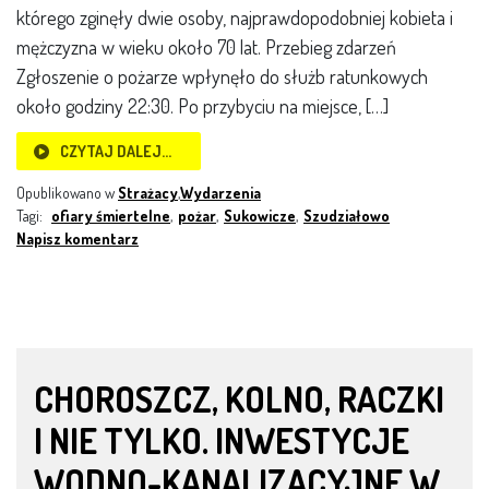
którego zginęły dwie osoby, najprawdopodobniej kobieta i
mężczyzna w wieku około 70 lat. Przebieg zdarzeń
Zgłoszenie o pożarze wpłynęło do służb ratunkowych
około godziny 22:30. Po przybyciu na miejsce, […]
CZYTAJ DALEJ…
Opublikowano w
Strażacy
,
Wydarzenia
Tagi:
ofiary śmiertelne
,
pożar
,
Sukowicze
,
Szudziałowo
Napisz komentarz
CHOROSZCZ, KOLNO, RACZKI
I NIE TYLKO. INWESTYCJE
WODNO-KANALIZACYJNE W