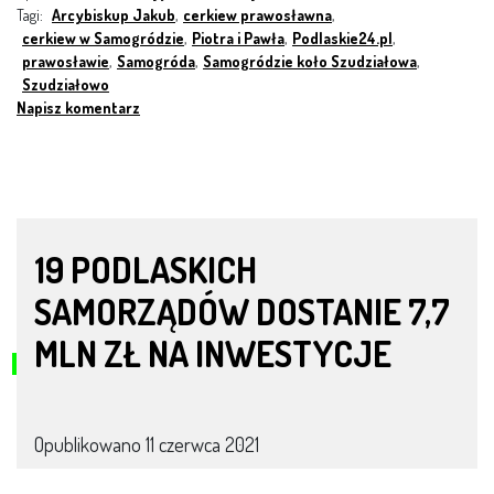
Tagi:
Arcybiskup Jakub
,
cerkiew prawosławna
,
cerkiew w Samogródzie
,
Piotra i Pawła
,
Podlaskie24.pl
,
prawosławie
,
Samogróda
,
Samogródzie koło Szudziałowa
,
Szudziałowo
Napisz komentarz
19 PODLASKICH
SAMORZĄDÓW DOSTANIE 7,7
MLN ZŁ NA INWESTYCJE
Opublikowano
11 czerwca 2021