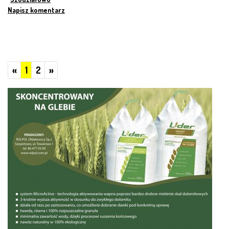
Napisz komentarz
Poprzednie
Następne
«
1
2
»