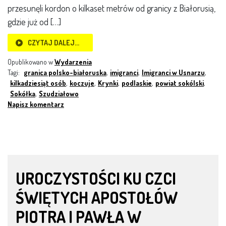
przesunęli kordon o kilkaset metrów od granicy z Białorusią,
gdzie już od […]
CZYTAJ DALEJ…
Opublikowano w
Wydarzenia
Tagi:
granica polsko-białoruska
,
imigranci
,
Imigranci w Usnarzu
,
kilkadziesiąt osób
,
koczuje
,
Krynki
,
podlaskie
,
powiat sokólski
,
Sokółka
,
Szudziałowo
Napisz komentarz
UROCZYSTOŚCI KU CZCI
ŚWIĘTYCH APOSTOŁÓW
PIOTRA I PAWŁA W