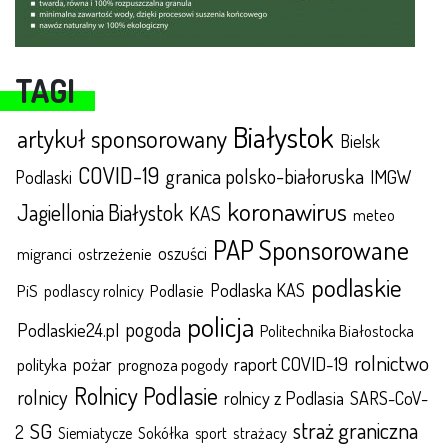
TAGI
Białystok
artykuł sponsorowany
Bielsk
COVID-19
granica polsko-białoruska
IMGW
Podlaski
koronawirus
Jagiellonia Białystok
KAS
meteo
PAP Sponsorowane
oszuści
migranci
ostrzeżenie
podlaskie
Podlaska KAS
Podlasie
PiS
podlascy rolnicy
policja
pogoda
Podlaskie24.pl
Politechnika Białostocka
rolnictwo
raport COVID-19
polityka
pożar
prognoza pogody
Rolnicy Podlasie
rolnicy
rolnicy z Podlasia
SARS-CoV-
straż graniczna
SG
2
Sokółka
sport
strażacy
Siemiatycze