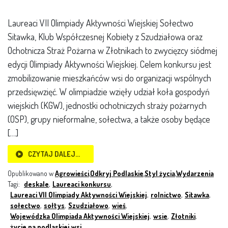
Laureaci VII Olimpiady Aktywności Wiejskiej Sołectwo
Sitawka, Klub Współczesnej Kobiety z Szudziałowa oraz
Ochotnicza Straż Pożarna w Złotnikach to zwycięzcy siódmej
edycji Olimpiady Aktywności Wiejskiej. Celem konkursu jest
zmobilizowanie mieszkańców wsi do organizacji wspólnych
przedsięwzięć. W olimpiadzie wzięły udział koła gospodyń
wiejskich (KGW), jednostki ochotniczych straży pożarnych
(OSP), grupy nieformalne, sołectwa, a także osoby będące
[…]
CZYTAJ DALEJ…
Opublikowano w
Agrowieści
,
Odkryj Podlaskie
,
Styl życia
,
Wydarzenia
Tagi:
deskale
,
Laureaci konkursu
,
Laureaci VII Olimpiady Aktywności Wiejskiej
,
rolnictwo
,
Sitawka
,
sołectwo
,
sołtys
,
Szudziałowo
,
wieś
,
Wojewódzka Olimpiada Aktywności Wiejskiej
,
wsie
,
Złotniki
,
życie na podlaskiej wsi