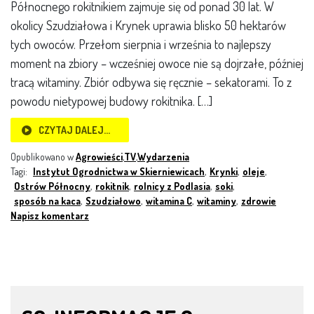
Północnego rokitnikiem zajmuje się od ponad 30 lat. W
okolicy Szudziałowa i Krynek uprawia blisko 50 hektarów
tych owoców. Przełom sierpnia i września to najlepszy
moment na zbiory – wcześniej owoce nie są dojrzałe, później
tracą witaminy. Zbiór odbywa się ręcznie – sekatorami. To z
powodu nietypowej budowy rokitnika. […]
CZYTAJ DALEJ…
Opublikowano w
Agrowieści
,
TV
,
Wydarzenia
Tagi:
Instytut Ogrodnictwa w Skierniewicach
,
Krynki
,
oleje
,
Ostrów Północny
,
rokitnik
,
rolnicy z Podlasia
,
soki
,
sposób na kaca
,
Szudziałowo
,
witamina C
,
witaminy
,
zdrowie
Napisz komentarz