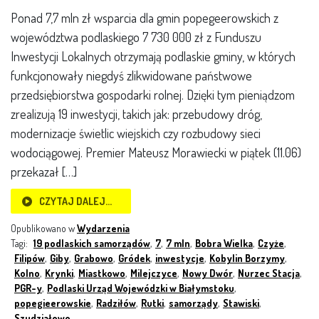
Ponad 7,7 mln zł wsparcia dla gmin popegeerowskich z
województwa podlaskiego 7 730 000 zł z Funduszu
Inwestycji Lokalnych otrzymają podlaskie gminy, w których
funkcjonowały niegdyś zlikwidowane państwowe
przedsiębiorstwa gospodarki rolnej. Dzięki tym pieniądzom
zrealizują 19 inwestycji, takich jak: przebudowy dróg,
modernizacje świetlic wiejskich czy rozbudowy sieci
wodociągowej. Premier Mateusz Morawiecki w piątek (11.06)
przekazał […]
CZYTAJ DALEJ…
Opublikowano w
Wydarzenia
Tagi:
19 podlaskich samorządów
,
7
,
7 mln
,
Bobra Wielka
,
Czyże
,
Filipów
,
Giby
,
Grabowo
,
Gródek
,
inwestycje
,
Kobylin Borzymy
,
Kolno
,
Krynki
,
Miastkowo
,
Milejczyce
,
Nowy Dwór
,
Nurzec Stacja
,
PGR-y
,
Podlaski Urząd Wojewódzki w Białymstoku
,
popegieerowskie
,
Radziłów
,
Rutki
,
samorządy
,
Stawiski
,
Szudziałowo