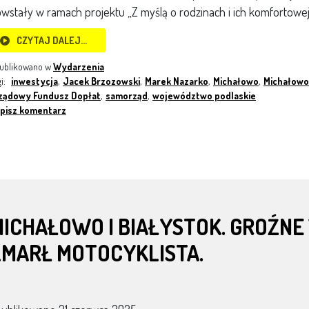
wstały w ramach projektu „Z myślą o rodzinach i ich komfortowej 
CZYTAJ DALEJ…
ublikowano w
Wydarzenia
gi:
inwestycja
,
Jacek Brzozowski
,
Marek Nazarko
,
Michałowo
,
Michałowo
ządowy Fundusz Dopłat
,
samorząd
,
województwo podlaskie
pisz komentarz
ICHAŁOWO I BIAŁYSTOK. GROŹNE
ZMARŁ MOTOCYKLISTA.