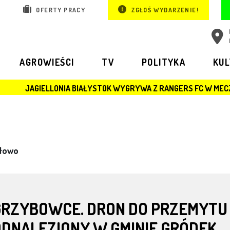
OFERTY PRACY
ZGŁOŚ WYDARZENIE!
AGROWIEŚCI
TV
POLITYKA
KU
ONIA BIAŁYSTOK WYGRYWA Z RANGERS FC W MECZU LIGI EUROPY
łowo
GRZYBOWCE. DRON DO PRZEMYTU
ODNALEZIONY W GMINIE GRÓDEK