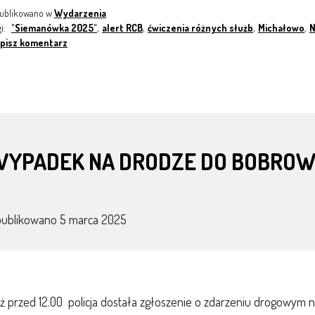
ublikowano w
Wydarzenia
gi:
"Siemanówka 2025"
,
alert RCB
,
ćwiczenia różnych służb
,
Michałowo
,
N
pisz komentarz
WYPADEK NA DRODZE DO BOBROWN
publikowano
5 marca 2025
ż przed 12.00 policja dostała zgłoszenie o zdarzeniu drogowym 