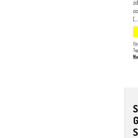
zd
od
[…
Op
Ta
Na
S
G
S