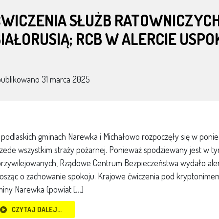
ĆWICZENIA SŁUŻB RATOWNICZYCH
IAŁORUSIĄ; RCB W ALERCIE USP
publikowano
31 marca 2025
podlaskich gminach Narewka i Michałowo rozpoczęły się w ponied
zede wszystkim straży pożarnej. Ponieważ spodziewany jest w t
rzywilejowanych, Rządowe Centrum Bezpieczeństwa wydało alert
osząc o zachowanie spokoju. Krajowe ćwiczenia pod kryptonime
iny Narewka (powiat […]
CZYTAJ DALEJ…