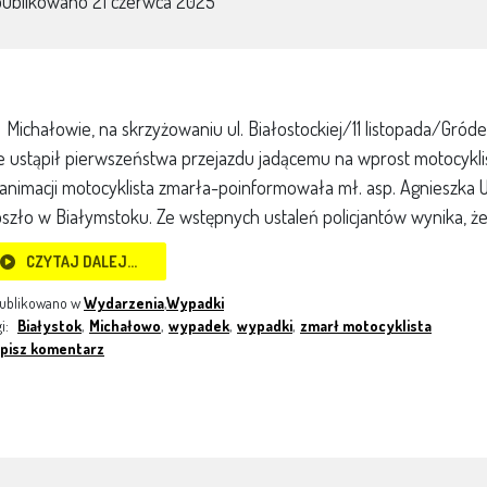
publikowano
21 czerwca 2025
Michałowie, na skrzyżowaniu ul. Białostockiej/11 listopada/Gródec
e ustąpił pierwszeństwa przejazdu jadącemu na wprost motocykliś
animacji motocyklista zmarła-poinformowała mł. asp. Agnieszka
szło w Białymstoku. Ze wstępnych ustaleń policjantów wynika, że
CZYTAJ DALEJ…
ublikowano w
Wydarzenia
,
Wypadki
gi:
Białystok
,
Michałowo
,
wypadek
,
wypadki
,
zmarł motocyklista
pisz komentarz