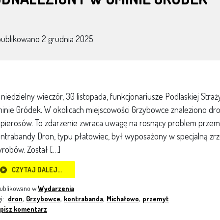
publikowano
2 grudnia 2025
niedzielny wieczór, 30 listopada, funkcjonariusze Podlaskiej Stra
inie Gródek. W okolicach miejscowości Grzybowce znaleziono dr
pierosów. To zdarzenie zwraca uwagę na rosnący problem przemy
ntrabandy Dron, typu płatowiec, był wyposażony w specjalną zrzu
robów. Został […]
CZYTAJ DALEJ…
ublikowano w
Wydarzenia
gi:
dron
,
Grzybowce
,
kontrabanda
,
Michałowo
,
przemyt
pisz komentarz