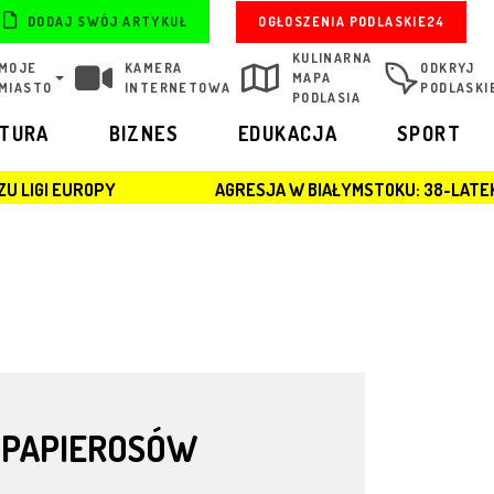
OGŁOSZENIA PODLASKIE24
DODAJ SWÓJ ARTYKUŁ
KULINARNA
MOJE
KAMERA
ODKRYJ
MAPA
MIASTO
INTERNETOWA
PODLASKI
PODLASIA
LTURA
BIZNES
EDUKACJA
SPORT
AGRESJA W BIAŁYMSTOKU: 38-LATEK ZATRZYMANY 
 PAPIEROSÓW