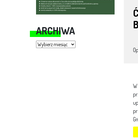
B
ARCHIWA
Archiwa
O
W 
pr
up
pr
Gm