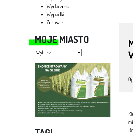
Wydarzenia
Wypadki
Zdrowie
MOJE MIASTO
M
Moje miasto
O
Kl
mi
TAGI
Br