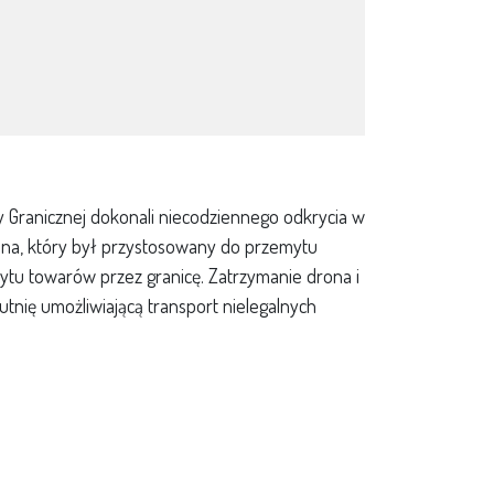
ży Granicznej dokonali niecodziennego odkrycia w
ona, który był przystosowany do przemytu
tu towarów przez granicę. Zatrzymanie drona i
tnię umożliwiającą transport nielegalnych