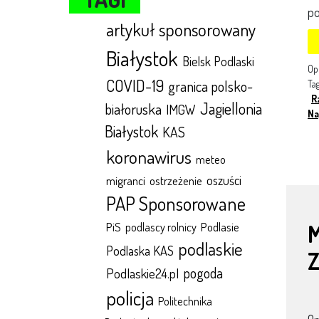
po
artykuł sponsorowany
Białystok
Bielsk Podlaski
Op
COVID-19
granica polsko-
Ta
R
Jagiellonia
białoruska
IMGW
Na
Białystok
KAS
koronawirus
meteo
oszuści
migranci
ostrzeżenie
PAP Sponsorowane
Podlasie
PiS
podlascy rolnicy
M
podlaskie
Podlaska KAS
pogoda
Podlaskie24.pl
policja
Politechnika