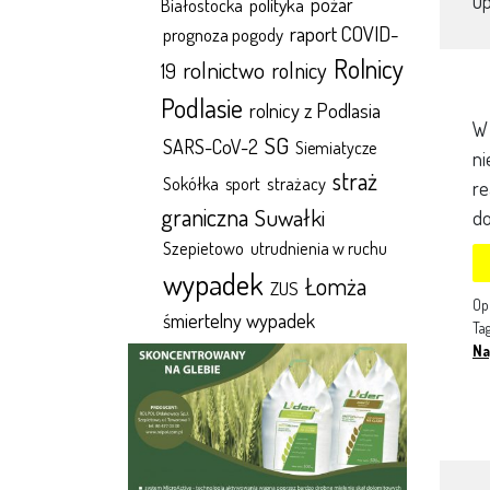
O
polityka
pożar
Białostocka
raport COVID-
prognoza pogody
Rolnicy
rolnictwo
rolnicy
19
Podlasie
rolnicy z Podlasia
W 
SG
SARS-CoV-2
Siemiatycze
ni
straż
Sokółka
sport
strażacy
re
graniczna
Suwałki
do
Szepietowo
utrudnienia w ruchu
wypadek
Łomża
ZUS
Op
śmiertelny wypadek
Ta
Na