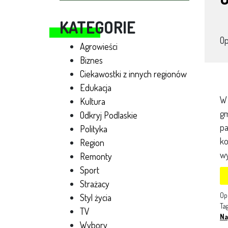
KATEGORIE
O
Agrowieści
Biznes
Ciekawostki z innych regionów
Edukacja
W 
Kultura
gm
Odkryj Podlaskie
pa
Polityka
ko
Region
wy
Remonty
Sport
Strażacy
Op
Styl życia
Ta
TV
Na
Wybory