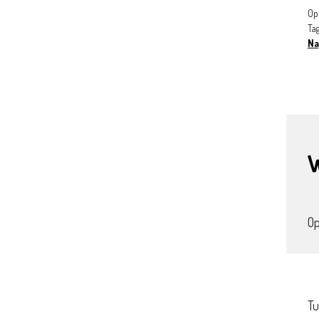
Op
Ta
Na
O
Tu