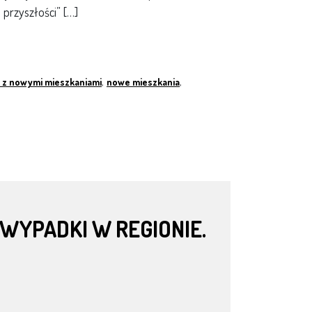
przyszłości” […]
 z nowymi mieszkaniami
,
nowe mieszkania
,
 WYPADKI W REGIONIE.