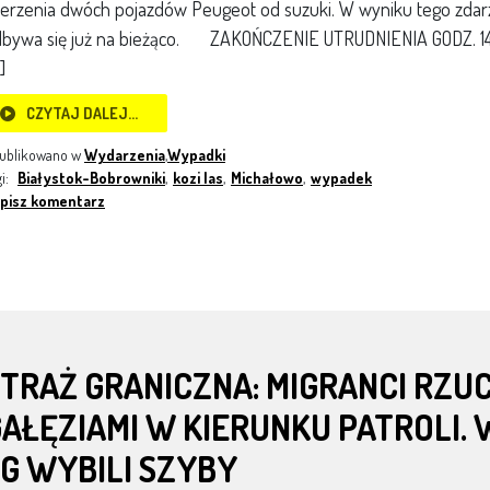
erzenia dwóch pojazdów Peugeot od suzuki. W wyniku tego zdarze
bywa się już na bieżąco. ZAKOŃCZENIE UTRUDNIENIA GODZ. 14:0
]
CZYTAJ DALEJ…
ublikowano w
Wydarzenia
,
Wypadki
gi:
Białystok-Bobrowniki
,
kozi las
,
Michałowo
,
wypadek
pisz komentarz
TRAŻ GRANICZNA: MIGRANCI RZUCA
AŁĘZIAMI W KIERUNKU PATROLI.
G WYBILI SZYBY